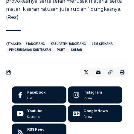
provokasinya, serta telah merusak material serta
materi kisaran ratusan juta rupiah,” pungkasnya.
(Rez)
TAGGED:
#TANGERANG
KABUPATEN TANGERANG
LSM GERHANA
PENGERUSAKAN KONTRAKAN
PSHT
SOLEAR
Facebook
Instagram
Like
Follow
Youtube
Google News
Subscribe
Follow
RSS Feed