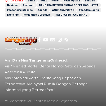
Quick Links:
Berita
Index
Home
News Update
Bandara
Nasional
Featured
BANDARA INTERNASIONAL SOEKARNO-HATTA
#pasangmatatelinga
Agenda
ANGKASA PURA II
#bandaraSoetta
Ekbis Pro
Komunitas & Lifestyle
KABUPATEN TANGERANG
Visi Dan Misi TangerangOnline.id:
Visi "Menjadi Portal Berita Nomor Satu dan Sebagai
Referensi Publik"
Misi "Menjadi Portal Berita Yang Cepat dan
Terpercaya. Melayani Publik Dengan Berbagai
informasi yang Bermanfaat"
Penerbit: PT Banten Media Sejahtera