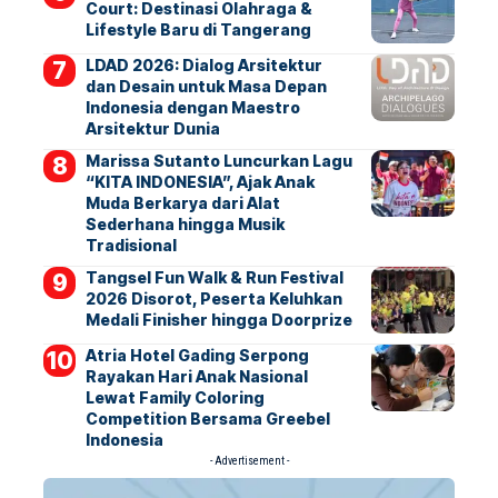
Court: Destinasi Olahraga &
Lifestyle Baru di Tangerang
LDAD 2026: Dialog Arsitektur
dan Desain untuk Masa Depan
Indonesia dengan Maestro
Arsitektur Dunia
Marissa Sutanto Luncurkan Lagu
“KITA INDONESIA”, Ajak Anak
Muda Berkarya dari Alat
Sederhana hingga Musik
Tradisional
Tangsel Fun Walk & Run Festival
2026 Disorot, Peserta Keluhkan
Medali Finisher hingga Doorprize
Atria Hotel Gading Serpong
Rayakan Hari Anak Nasional
Lewat Family Coloring
Competition Bersama Greebel
Indonesia
- Advertisement -