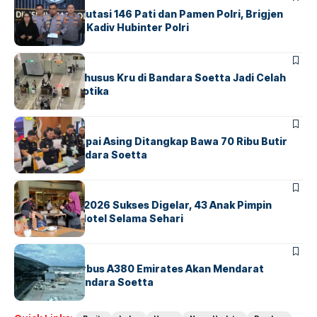
Mabes Polri Mutasi 146 Pati dan Pamen Polri, Brigjen
Untung Jabat Kadiv Hubinter Polri
BANDARA
BERITA
Ketika Jalur Khusus Kru di Bandara Soetta Jadi Celah
Sindikat Narkotika
BANDARA
BERITA
Kopilot Maskapai Asing Ditangkap Bawa 70 Ribu Butir
Ekstasi di Bandara Soetta
BERITA
INDEX
GM For A Day 2026 Sukses Digelar, 43 Anak Pimpin
Operasional Hotel Selama Sehari
BANDARA
BERITA
8 Agustus, Airbus A380 Emirates Akan Mendarat
Perdana di Bandara Soetta