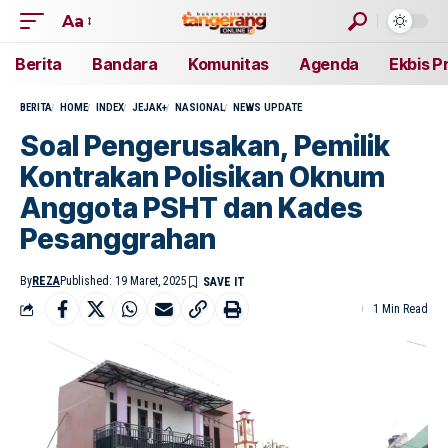
Aa
Berita
Bandara
Komunitas
Agenda
Ekbis P
BERITA
HOME
INDEX
JEJAK+
NASIONAL
NEWS UPDATE
Soal Pengerusakan, Pemilik
Kontrakan Polisikan Oknum
Anggota PSHT dan Kades
Pesanggrahan
By
REZA
Published: 19 Maret, 2025
1 Min Read