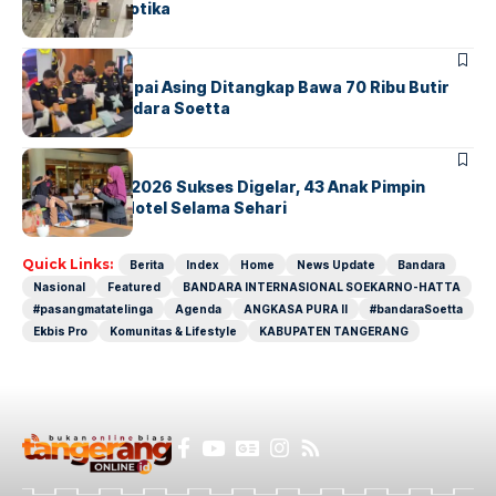
Sindikat Narkotika
BANDARA
BERITA
Kopilot Maskapai Asing Ditangkap Bawa 70 Ribu Butir
Ekstasi di Bandara Soetta
BERITA
INDEX
GM For A Day 2026 Sukses Digelar, 43 Anak Pimpin
Operasional Hotel Selama Sehari
Quick Links:
Berita
Index
Home
News Update
Bandara
Nasional
Featured
BANDARA INTERNASIONAL SOEKARNO-HATTA
#pasangmatatelinga
Agenda
ANGKASA PURA II
#bandaraSoetta
Ekbis Pro
Komunitas & Lifestyle
KABUPATEN TANGERANG