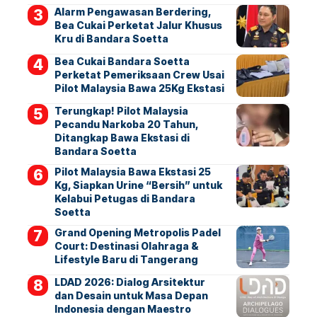
Alarm Pengawasan Berdering,
Bea Cukai Perketat Jalur Khusus
Kru di Bandara Soetta
Bea Cukai Bandara Soetta
Perketat Pemeriksaan Crew Usai
Pilot Malaysia Bawa 25Kg Ekstasi
Terungkap! Pilot Malaysia
Pecandu Narkoba 20 Tahun,
Ditangkap Bawa Ekstasi di
Bandara Soetta
Pilot Malaysia Bawa Ekstasi 25
Kg, Siapkan Urine “Bersih” untuk
Kelabui Petugas di Bandara
Soetta
Grand Opening Metropolis Padel
Court: Destinasi Olahraga &
Lifestyle Baru di Tangerang
LDAD 2026: Dialog Arsitektur
dan Desain untuk Masa Depan
Indonesia dengan Maestro