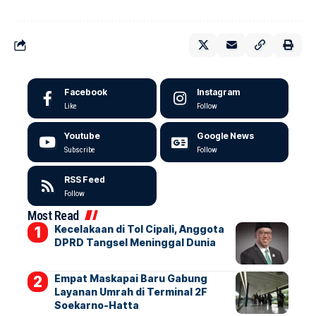
Facebook
Instagram
Like
Follow
Youtube
Google News
Subscribe
Follow
RSS Feed
Follow
Most Read
Kecelakaan di Tol Cipali, Anggota
DPRD Tangsel Meninggal Dunia
Empat Maskapai Baru Gabung
Layanan Umrah di Terminal 2F
Soekarno-Hatta