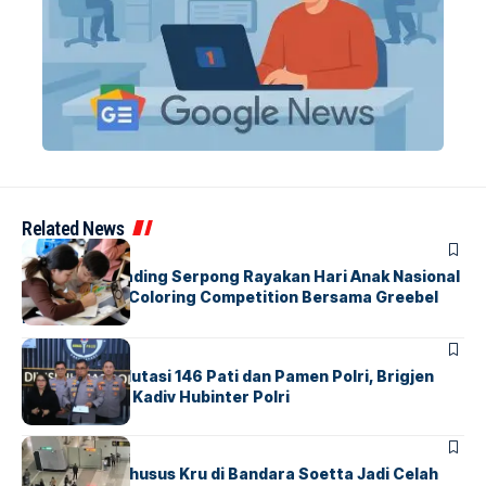
Related News
BERITA
INDEX
Atria Hotel Gading Serpong Rayakan Hari Anak Nasional
Lewat Family Coloring Competition Bersama Greebel
Indonesia
BERITA
Mabes Polri Mutasi 146 Pati dan Pamen Polri, Brigjen
Untung Jabat Kadiv Hubinter Polri
BANDARA
BERITA
Ketika Jalur Khusus Kru di Bandara Soetta Jadi Celah