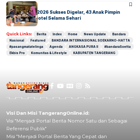
BERITA
INDEX
GM For A Day 2026 Sukses Digelar, 43 Anak Pimpin
Operasional Hotel Selama Sehari
Quick Links:
Berita
Index
Home
News Update
Bandara
Nasional
Featured
BANDARA INTERNASIONAL SOEKARNO-HATTA
#pasangmatatelinga
Agenda
ANGKASA PURA II
#bandaraSoetta
Ekbis Pro
Komunitas & Lifestyle
KABUPATEN TANGERANG
Visi Dan Misi TangerangOnline.id:
Visi "Menjadi Portal Berita Nomor Satu dan Sebagai
Referensi Publik"
Misi "Menjadi Portal Berita Yang Cepat dan