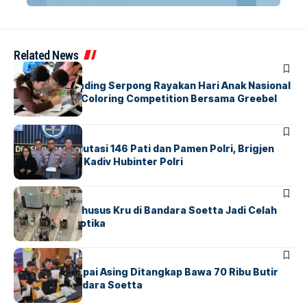
Related News
BERITA
INDEX
Atria Hotel Gading Serpong Rayakan Hari Anak Nasional
Lewat Family Coloring Competition Bersama Greebel
Indonesia
BERITA
Mabes Polri Mutasi 146 Pati dan Pamen Polri, Brigjen
Untung Jabat Kadiv Hubinter Polri
BANDARA
BERITA
Ketika Jalur Khusus Kru di Bandara Soetta Jadi Celah
Sindikat Narkotika
BANDARA
BERITA
Kopilot Maskapai Asing Ditangkap Bawa 70 Ribu Butir
Ekstasi di Bandara Soetta