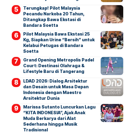
Terungkap! Pilot Malaysia
Pecandu Narkoba 20 Tahun,
Ditangkap Bawa Ekstasi di
Bandara Soetta
Pilot Malaysia Bawa Ekstasi 25
Kg, Siapkan Urine “Bersih” untuk
Kelabui Petugas di Bandara
Soetta
Grand Opening Metropolis Padel
Court: Destinasi Olahraga &
Lifestyle Baru di Tangerang
LDAD 2026: Dialog Arsitektur
dan Desain untuk Masa Depan
Indonesia dengan Maestro
Arsitektur Dunia
Marissa Sutanto Luncurkan Lagu
“KITA INDONESIA”, Ajak Anak
Muda Berkarya dari Alat
Sederhana hingga Musik
Tradisional