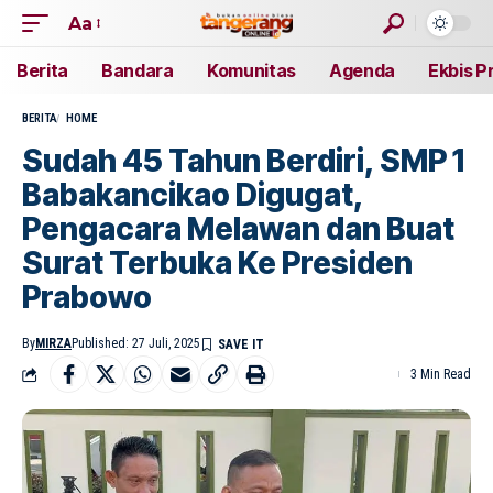
Aa
Berita
Bandara
Komunitas
Agenda
Ekbis P
BERITA
HOME
Sudah 45 Tahun Berdiri, SMP 1
Babakancikao Digugat,
Pengacara Melawan dan Buat
Surat Terbuka Ke Presiden
Prabowo
By
MIRZA
Published: 27 Juli, 2025
3 Min Read