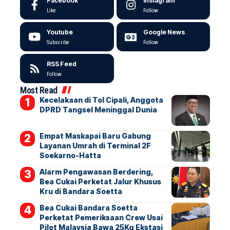
Facebook
Instagram
Like
Follow
Youtube
Google News
Subscribe
Follow
RSS Feed
Follow
Most Read
Kecelakaan di Tol Cipali, Anggota
DPRD Tangsel Meninggal Dunia
Empat Maskapai Baru Gabung
Layanan Umrah di Terminal 2F
Soekarno-Hatta
Alarm Pengawasan Berdering,
Bea Cukai Perketat Jalur Khusus
Kru di Bandara Soetta
Bea Cukai Bandara Soetta
Perketat Pemeriksaan Crew Usai
Pilot Malaysia Bawa 25Kg Ekstasi