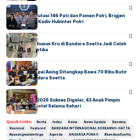
BERITA
Mabes Polri Mutasi 146 Pati dan Pamen Polri, Brigjen
Untung Jabat Kadiv Hubinter Polri
BANDARA
BERITA
Ketika Jalur Khusus Kru di Bandara Soetta Jadi Celah
Sindikat Narkotika
BANDARA
BERITA
Kopilot Maskapai Asing Ditangkap Bawa 70 Ribu Butir
Ekstasi di Bandara Soetta
BERITA
INDEX
GM For A Day 2026 Sukses Digelar, 43 Anak Pimpin
Operasional Hotel Selama Sehari
Quick Links:
Berita
Index
Home
News Update
Bandara
Nasional
Featured
BANDARA INTERNASIONAL SOEKARNO-HATTA
#pasangmatatelinga
Agenda
ANGKASA PURA II
#bandaraSoetta