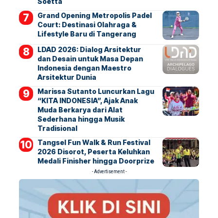
Soetta
Grand Opening Metropolis Padel
Court: Destinasi Olahraga &
Lifestyle Baru di Tangerang
LDAD 2026: Dialog Arsitektur
dan Desain untuk Masa Depan
Indonesia dengan Maestro
Arsitektur Dunia
Marissa Sutanto Luncurkan Lagu
“KITA INDONESIA”, Ajak Anak
Muda Berkarya dari Alat
Sederhana hingga Musik
Tradisional
Tangsel Fun Walk & Run Festival
2026 Disorot, Peserta Keluhkan
Medali Finisher hingga Doorprize
- Advertisement -