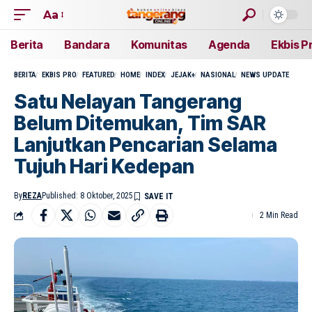
Aa
Berita
Bandara
Komunitas
Agenda
Ekbis P
BERITA
EKBIS PRO
FEATURED
HOME
INDEX
JEJAK+
NASIONAL
NEWS UPDATE
Satu Nelayan Tangerang
Belum Ditemukan, Tim SAR
Lanjutkan Pencarian Selama
Tujuh Hari Kedepan
By
REZA
Published: 8 Oktober, 2025
2 Min Read