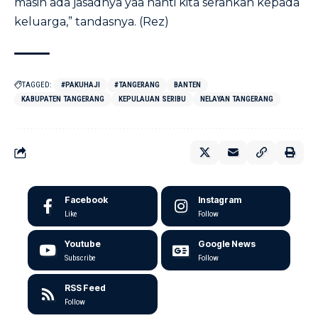
masih ada jasadnya yaa nanti kita serahkan kepada
keluarga,” tandasnya. (Rez)
TAGGED:
#PAKUHAJI
#TANGERANG
BANTEN
KABUPATEN TANGERANG
KEPULAUAN SERIBU
NELAYAN TANGERANG
Facebook
Instagram
Like
Follow
Youtube
Google News
Subscribe
Follow
RSS Feed
Follow