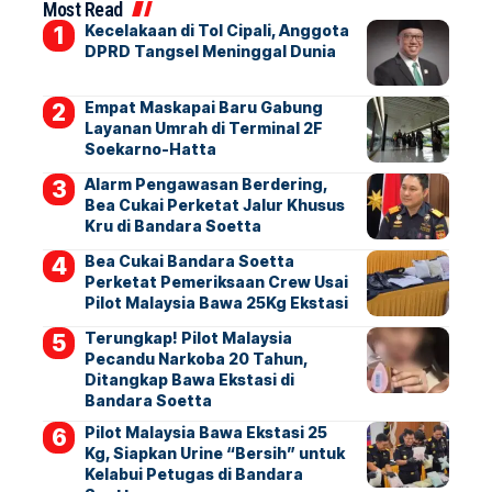
Most Read
Kecelakaan di Tol Cipali, Anggota
DPRD Tangsel Meninggal Dunia
Empat Maskapai Baru Gabung
Layanan Umrah di Terminal 2F
Soekarno-Hatta
Alarm Pengawasan Berdering,
Bea Cukai Perketat Jalur Khusus
Kru di Bandara Soetta
Bea Cukai Bandara Soetta
Perketat Pemeriksaan Crew Usai
Pilot Malaysia Bawa 25Kg Ekstasi
Terungkap! Pilot Malaysia
Pecandu Narkoba 20 Tahun,
Ditangkap Bawa Ekstasi di
Bandara Soetta
Pilot Malaysia Bawa Ekstasi 25
Kg, Siapkan Urine “Bersih” untuk
Kelabui Petugas di Bandara