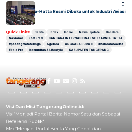
BANDARA
BERITA
IALC Soekarno-Hatta Resmi Dibuka untuk Industri Aviasi
Dunia
Quick Links:
Berita
Index
Home
News Update
Bandara
Nasional
Featured
BANDARA INTERNASIONAL SOEKARNO-HATTA
#pasangmatatelinga
Agenda
ANGKASA PURA II
#bandaraSoetta
Ekbis Pro
Komunitas & Lifestyle
KABUPATEN TANGERANG
Visi Dan Misi TangerangOnline.id:
Visi "Menjadi Portal Berita Nomor Satu dan Sebagai
Referensi Publik"
Misi "Menjadi Portal Berita Yang Cepat dan