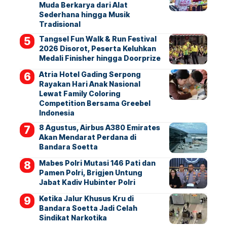
Muda Berkarya dari Alat
Sederhana hingga Musik
Tradisional
Tangsel Fun Walk & Run Festival
2026 Disorot, Peserta Keluhkan
Medali Finisher hingga Doorprize
Atria Hotel Gading Serpong
Rayakan Hari Anak Nasional
Lewat Family Coloring
Competition Bersama Greebel
Indonesia
8 Agustus, Airbus A380 Emirates
Akan Mendarat Perdana di
Bandara Soetta
Mabes Polri Mutasi 146 Pati dan
Pamen Polri, Brigjen Untung
Jabat Kadiv Hubinter Polri
Ketika Jalur Khusus Kru di
Bandara Soetta Jadi Celah
Sindikat Narkotika