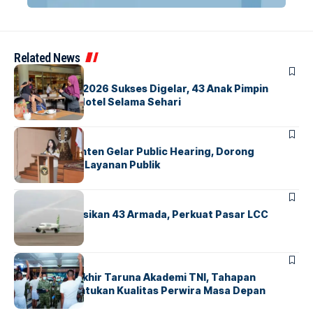
Related News
BERITA
INDEX
GM For A Day 2026 Sukses Digelar, 43 Anak Pimpin
Operasional Hotel Selama Sehari
BANDARA
BERITA
Karantina Banten Gelar Public Hearing, Dorong
Transparansi Layanan Publik
BANDARA
BERITA
Citilink Operasikan 43 Armada, Perkuat Pasar LCC
Nasional
BERITA
Sidang Pantukhir Taruna Akademi TNI, Tahapan
Strategis Tentukan Kualitas Perwira Masa Depan