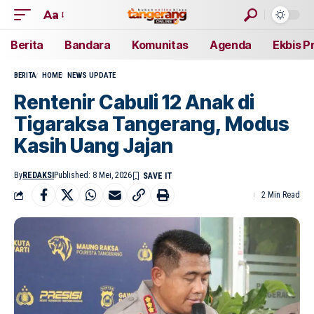
Aa
Berita
Bandara
Komunitas
Agenda
Ekbis P
BERITA
HOME
NEWS UPDATE
Rentenir Cabuli 12 Anak di
Tigaraksa Tangerang, Modus
Kasih Uang Jajan
By
REDAKSI
Published: 8 Mei, 2026
2 Min Read