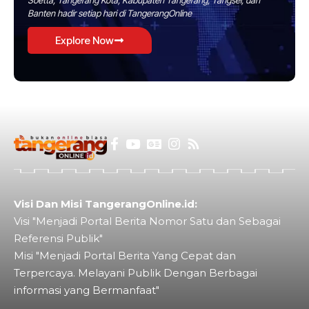
Banten hadir setiap hari di TangerangOnline
Explore Now
Visi Dan Misi TangerangOnline.id:
Visi "Menjadi Portal Berita Nomor Satu dan Sebagai
Referensi Publik"
Misi "Menjadi Portal Berita Yang Cepat dan
Terpercaya. Melayani Publik Dengan Berbagai
informasi yang Bermanfaat"