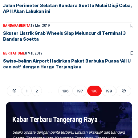
Jalan Perimeter Selatan Bandara Soetta Mulai Diuji Coba,
AP II Akan Lakukan ini
BANDARA
BERITA
18 Mei, 2019
Skuter Listrik Grab Wheels Siap Meluncur di Terminal 3
Bandara Soetta
BERITA
HOME
8 Mei, 2019
Swiss-belinn Airport Hadirkan Paket Berbuka Puasa ‘All U
can eat’ dengan Harga Terjangkau
1
2
…
196
197
198
199
Kabar Terbaru Tangerang Raya
Selalu update dengan berita terbaru! Liputan eksklusif dari Bandara
Soetta, Tangerang Kota, Kabupaten Tangerang, Tangsel, dan