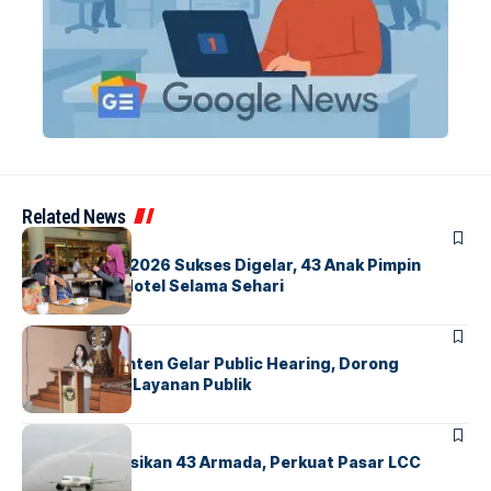
Related News
BERITA
INDEX
GM For A Day 2026 Sukses Digelar, 43 Anak Pimpin
Operasional Hotel Selama Sehari
BANDARA
BERITA
Karantina Banten Gelar Public Hearing, Dorong
Transparansi Layanan Publik
BANDARA
BERITA
Citilink Operasikan 43 Armada, Perkuat Pasar LCC
Nasional