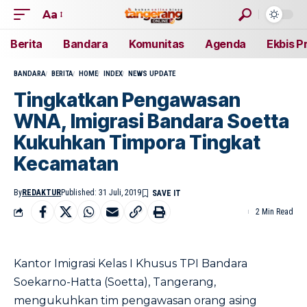
Aa
Berita
Bandara
Komunitas
Agenda
Ekbis P
BANDARA
BERITA
HOME
INDEX
NEWS UPDATE
Tingkatkan Pengawasan
WNA, Imigrasi Bandara Soetta
Kukuhkan Timpora Tingkat
Kecamatan
By
REDAKTUR
Published: 31 Juli, 2019
2 Min Read
Kantor Imigrasi Kelas I Khusus TPI Bandara
Soekarno-Hatta (Soetta), Tangerang,
mengukuhkan tim pengawasan orang asing