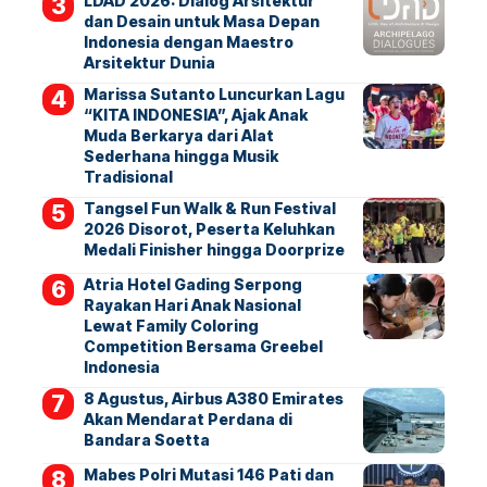
LDAD 2026: Dialog Arsitektur
dan Desain untuk Masa Depan
Indonesia dengan Maestro
Arsitektur Dunia
Marissa Sutanto Luncurkan Lagu
“KITA INDONESIA”, Ajak Anak
Muda Berkarya dari Alat
Sederhana hingga Musik
Tradisional
Tangsel Fun Walk & Run Festival
2026 Disorot, Peserta Keluhkan
Medali Finisher hingga Doorprize
Atria Hotel Gading Serpong
Rayakan Hari Anak Nasional
Lewat Family Coloring
Competition Bersama Greebel
Indonesia
8 Agustus, Airbus A380 Emirates
Akan Mendarat Perdana di
Bandara Soetta
Mabes Polri Mutasi 146 Pati dan