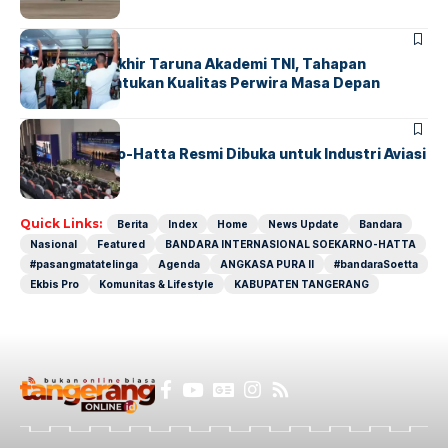
BERITA
Sidang Pantukhir Taruna Akademi TNI, Tahapan
Strategis Tentukan Kualitas Perwira Masa Depan
BANDARA
BERITA
IALC Soekarno-Hatta Resmi Dibuka untuk Industri Aviasi
Dunia
Quick Links:
Berita
Index
Home
News Update
Bandara
Nasional
Featured
BANDARA INTERNASIONAL SOEKARNO-HATTA
#pasangmatatelinga
Agenda
ANGKASA PURA II
#bandaraSoetta
Ekbis Pro
Komunitas & Lifestyle
KABUPATEN TANGERANG