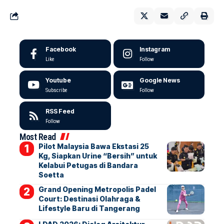
Facebook
Instagram
Like
Follow
Youtube
Google News
Subscribe
Follow
RSS Feed
Follow
Most Read
Pilot Malaysia Bawa Ekstasi 25
Kg, Siapkan Urine “Bersih” untuk
Kelabui Petugas di Bandara
Soetta
Grand Opening Metropolis Padel
Court: Destinasi Olahraga &
Lifestyle Baru di Tangerang