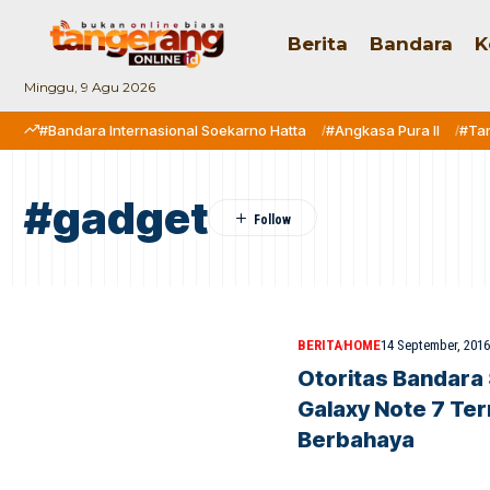
Berita
Bandara
K
Minggu, 9 Agu 2026
#Bandara Internasional Soekarno Hatta
#Angkasa Pura II
#Ta
#gadget
BERITA
HOME
14 September, 2016
Otoritas Bandara
Galaxy Note 7 Te
Berbahaya