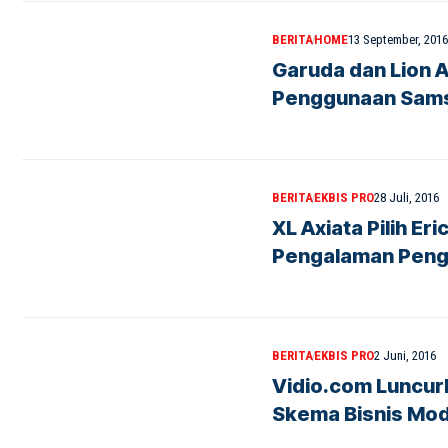
BERITA
HOME
13 September, 2016
Garuda dan Lion A
Penggunaan Sams
BERITA
EKBIS PRO
28 Juli, 2016
XL Axiata Pilih Er
Pengalaman Peng
BERITA
EKBIS PRO
2 Juni, 2016
Vidio.com Luncur
Skema Bisnis Mod