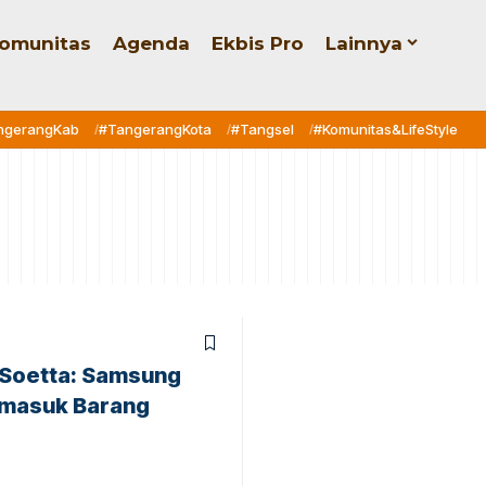
omunitas
Agenda
Ekbis Pro
Lainnya
ngerangKab
#TangerangKota
#Tangsel
#Komunitas&LifeStyle
 Soetta: Samsung
rmasuk Barang