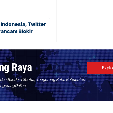
Indonesia, Twitter
rancam Blokir
ang Raya
Expl
f dari Bandara Soetta, Tangerang Kota, Kabupaten
TangerangOnline