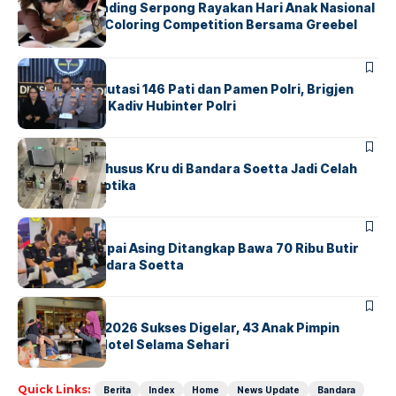
Atria Hotel Gading Serpong Rayakan Hari Anak Nasional
Lewat Family Coloring Competition Bersama Greebel
Indonesia
BERITA
Mabes Polri Mutasi 146 Pati dan Pamen Polri, Brigjen
Untung Jabat Kadiv Hubinter Polri
BANDARA
BERITA
Ketika Jalur Khusus Kru di Bandara Soetta Jadi Celah
Sindikat Narkotika
BANDARA
BERITA
Kopilot Maskapai Asing Ditangkap Bawa 70 Ribu Butir
Ekstasi di Bandara Soetta
BERITA
INDEX
GM For A Day 2026 Sukses Digelar, 43 Anak Pimpin
Operasional Hotel Selama Sehari
Quick Links:
Berita
Index
Home
News Update
Bandara