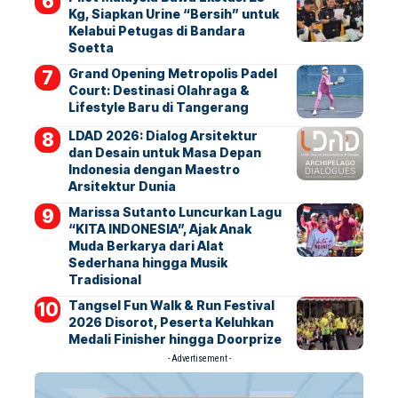
Kg, Siapkan Urine “Bersih” untuk
Kelabui Petugas di Bandara
Soetta
Grand Opening Metropolis Padel
Court: Destinasi Olahraga &
Lifestyle Baru di Tangerang
LDAD 2026: Dialog Arsitektur
dan Desain untuk Masa Depan
Indonesia dengan Maestro
Arsitektur Dunia
Marissa Sutanto Luncurkan Lagu
“KITA INDONESIA”, Ajak Anak
Muda Berkarya dari Alat
Sederhana hingga Musik
Tradisional
Tangsel Fun Walk & Run Festival
2026 Disorot, Peserta Keluhkan
Medali Finisher hingga Doorprize
- Advertisement -