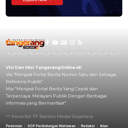
Visi Dan Misi TangerangOnline.id:
Visi "Menjadi Portal Berita Nomor Satu dan Sebagai
Referensi Publik"
Misi "Menjadi Portal Berita Yang Cepat dan
Terpercaya. Melayani Publik Dengan Berbagai
informasi yang Bermanfaat"
Penerbit: PT Banten Media Sejahtera
Pedoman
SOP Perlindungan Wartawan
Redaksi
Iklan