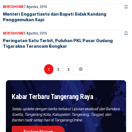
BERITA
HOME
7 Agustus, 2016
Menteri Enggartiasto dan Bupati Sidak Kandang
Penggemukan Sapi
BERITA
HOME
5 Agustus, 2016
Peringatan Satu Terbit, Puluhan PKL Pasar Gudang
Tigaraksa Terancam Bongkar
1
2
3
Kabar Terbaru Tangerang Raya
Selalu update dengan berita terbaru! Liputan eksklusif dari Bandara
Soetta, Tangerang Kota, Kabupaten Tangerang, Tangsel, dan
Banten hadir setiap hari di TangerangOnline
Explore Now