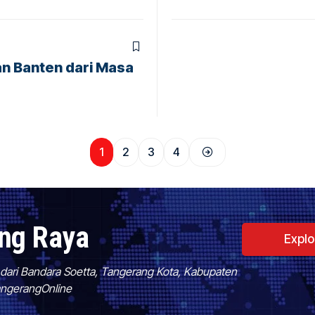
an Banten dari Masa
1
2
3
4
ang Raya
Expl
f dari Bandara Soetta, Tangerang Kota, Kabupaten
TangerangOnline