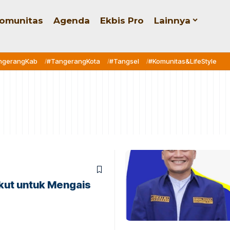
omunitas
Agenda
Ekbis Pro
Lainnya
ngerangKab
#TangerangKota
#Tangsel
#Komunitas&LifeStyle
kut untuk Mengais