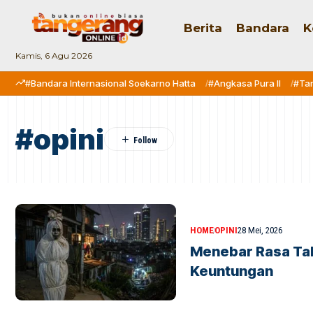
Berita
Bandara
K
Kamis, 6 Agu 2026
#Bandara Internasional Soekarno Hatta
#Angkasa Pura II
#Ta
#opini
HOME
OPINI
28 Mei, 2026
Menebar Rasa Ta
Keuntungan