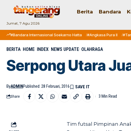
Berita
Bandara
K
Jumat, 7 Agu 2026
#Bandara Internasional Soekarno Hatta
#Angkasa Pura II
#Ta
BERITA
HOME
INDEX
NEWS UPDATE
OLAHRAGA
Serpong Utara Jua
By
ADMIN
Published: 28 Februari, 2016
3 Min Read
Share
Tim futsal Pimpinan An