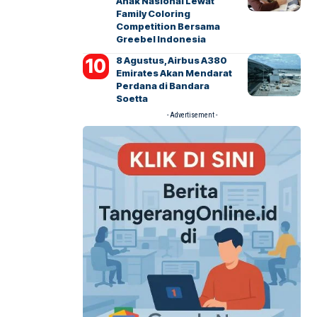
Anak Nasional Lewat
Family Coloring
Competition Bersama
Greebel Indonesia
8 Agustus, Airbus A380
Emirates Akan Mendarat
Perdana di Bandara
Soetta
- Advertisement -