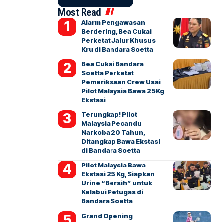
Most Read
Alarm Pengawasan
Berdering, Bea Cukai
Perketat Jalur Khusus
Kru di Bandara Soetta
Bea Cukai Bandara
Soetta Perketat
Pemeriksaan Crew Usai
Pilot Malaysia Bawa 25Kg
Ekstasi
Terungkap! Pilot
Malaysia Pecandu
Narkoba 20 Tahun,
Ditangkap Bawa Ekstasi
di Bandara Soetta
Pilot Malaysia Bawa
Ekstasi 25 Kg, Siapkan
Urine “Bersih” untuk
Kelabui Petugas di
Bandara Soetta
Grand Opening