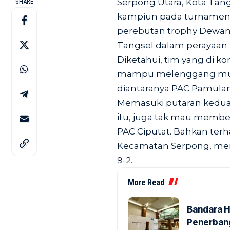
Serpong Utara, Kota Tan
SHARE
kampiun pada turnamen f
perebutan trophy Dewan
Tangsel dalam perayaan 
Diketahui, tim yang di 
mampu melenggang mulu
diantaranya PAC Pamulan
Memasuki putaran kedua,
itu, juga tak mau membe
PAC Ciputat. Bahkan terh
Kecamatan Serpong, me
9-2.
More Read
Bandara H
Penerbang