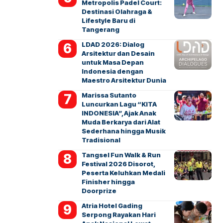
Metropolis Padel Court:
Destinasi Olahraga &
Lifestyle Baru di
Tangerang
LDAD 2026: Dialog
Arsitektur dan Desain
untuk Masa Depan
Indonesia dengan
Maestro Arsitektur Dunia
Marissa Sutanto
Luncurkan Lagu “KITA
INDONESIA”, Ajak Anak
Muda Berkarya dari Alat
Sederhana hingga Musik
Tradisional
Tangsel Fun Walk & Run
Festival 2026 Disorot,
Peserta Keluhkan Medali
Finisher hingga
Doorprize
Atria Hotel Gading
Serpong Rayakan Hari