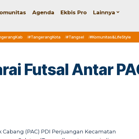
omunitas
Agenda
Ekbis Pro
Lainnya
ngerangKab
#TangerangKota
#Tangsel
#Komunitas&LifeStyle
rai Futsal Antar P
ak Cabang (PAC) PDI Perjuangan Kecamatan