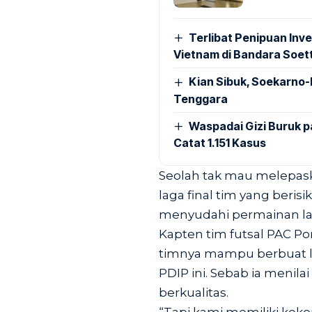
Terlibat Penipuan Inve
Vietnam di Bandara Soet
Kian Sibuk, Soekarno-
Tenggara
Waspadai Gizi Buruk 
Catat 1.151 Kasus
Seolah tak mau melepas
laga final tim yang beri
menyudahi permainan law
Kapten tim futsal PAC Po
timnya mampu berbuat le
PDIP ini. Sebab ia menila
berkualitas.