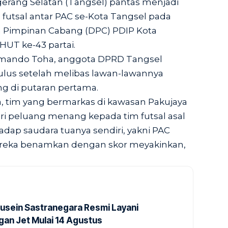
gerang Selatan (Tangsel) pantas menjadi
utsal antar PAC se-Kota Tangsel pada
 Pimpinan Cabang (DPC) PDIP Kota
HUT ke-43 partai.
komando Toha, anggota DPRD Tangsel
s setelah melibas lawan-lawannya
g di putaran pertama.
 tim yang bermarkas di kawasan Pakujaya
ri peluang menang kepada tim futsal asal
adap saudara tuanya sendiri, yakni PAC
reka benamkan dengan skor meyakinkan,
usein Sastranegara Resmi Layani
an Jet Mulai 14 Agustus