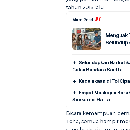
tahun 2015 lalu.
More Read
Menguak T
Selundupk
Selundupkan Narkotik
Cukai Bandara Soetta
Kecelakaan di Tol Cip
Empat Maskapai Baru 
Soekarno-Hatta
Bicara kemampuan pemain
Toha, semua hampir mera
yang berkesinambungan