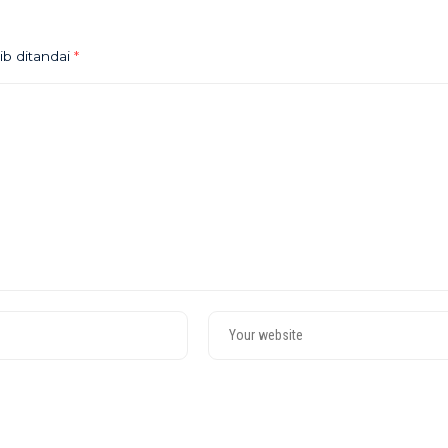
ib ditandai
*