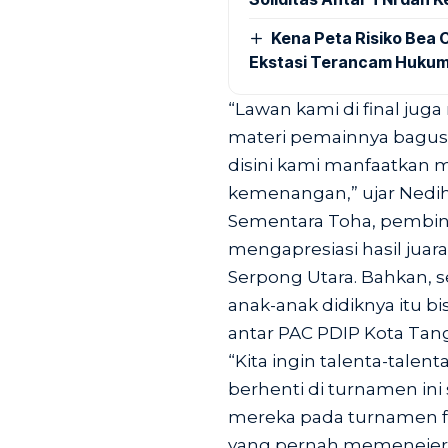
Kena Peta Risiko Bea C
Ekstasi Terancam Hukum
“Lawan kami di final ju
materi pemainnya bagus-
disini kami manfaatkan 
kemenangan,” ujar Nedih
Sementara Toha, pembina
mengapresiasi hasil juar
Serpong Utara. Bahkan, s
anak-anak didiknya itu bi
antar PAC PDIP Kota Tang
“Kita ingin talenta-talent
berhenti di turnamen ini
mereka pada turnamen fut
yang pernah memenejeri 