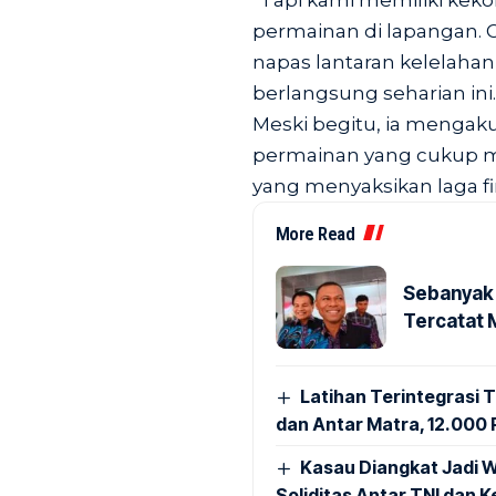
“Tapi kami memiliki k
permainan di lapangan. C
napas lantaran kelelahan
berlangsung seharian ini.
Meski begitu, ia menga
permainan yang cukup m
yang menyaksikan laga fi
More Read
Sebanyak 
Tercatat 
Latihan Terintegrasi T
dan Antar Matra, 12.000 P
Kasau Diangkat Jadi W
Soliditas Antar TNI dan 