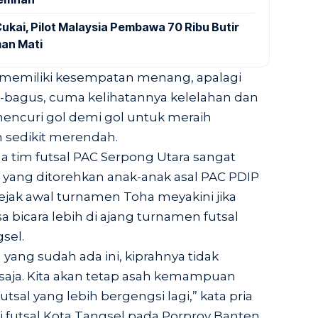
ukai, Pilot Malaysia Pembawa 70 Ribu Butir
an Mati
ga memiliki kesempatan menang, apalagi
bagus, cuma kelihatannya kelelahan dan
mencuri gol demi gol untuk meraih
 sedikit merendah.
 tim futsal PAC Serpong Utara sangat
a yang ditorehkan anak-anak asal PAC PDIP
ejak awal turnamen Toha meyakini jika
sa bicara lebih di ajang turnamen futsal
sel.
a yang sudah ada ini, kiprahnya tidak
 saja. Kita akan tetap asah kemampuan
sal yang lebih bergengsi lagi,” kata pria
futsal Kota Tangsel pada Porprov Banten