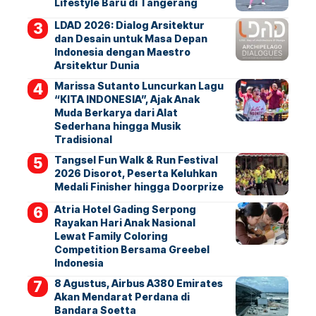
Lifestyle Baru di Tangerang
LDAD 2026: Dialog Arsitektur
dan Desain untuk Masa Depan
Indonesia dengan Maestro
Arsitektur Dunia
Marissa Sutanto Luncurkan Lagu
“KITA INDONESIA”, Ajak Anak
Muda Berkarya dari Alat
Sederhana hingga Musik
Tradisional
Tangsel Fun Walk & Run Festival
2026 Disorot, Peserta Keluhkan
Medali Finisher hingga Doorprize
Atria Hotel Gading Serpong
Rayakan Hari Anak Nasional
Lewat Family Coloring
Competition Bersama Greebel
Indonesia
8 Agustus, Airbus A380 Emirates
Akan Mendarat Perdana di
Bandara Soetta