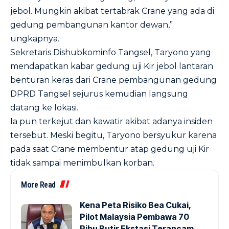
jebol. Mungkin akibat tertabrak Crane yang ada di
gedung pembangunan kantor dewan,”
ungkapnya.
Sekretaris Dishubkominfo Tangsel, Taryono yang
mendapatkan kabar gedung uji Kir jebol lantaran
benturan keras dari Crane pembangunan gedung
DPRD Tangsel sejurus kemudian langsung
datang ke lokasi.
Ia pun terkejut dan kawatir akibat adanya insiden
tersebut. Meski begitu, Taryono bersyukur karena
pada saat Crane membentur atap gedung uji Kir
tidak sampai menimbulkan korban.
More Read
Kena Peta Risiko Bea Cukai,
Pilot Malaysia Pembawa 70
Ribu Butir Ekstasi Terancam