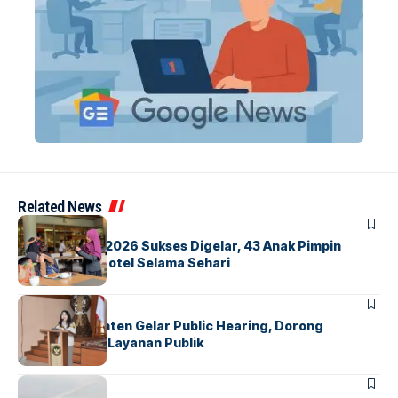
Related News
BERITA
INDEX
GM For A Day 2026 Sukses Digelar, 43 Anak Pimpin
Operasional Hotel Selama Sehari
BANDARA
BERITA
Karantina Banten Gelar Public Hearing, Dorong
Transparansi Layanan Publik
BANDARA
BERITA