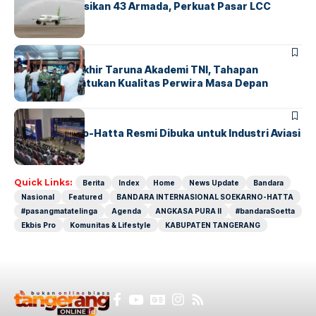
Citilink Operasikan 43 Armada, Perkuat Pasar LCC
Nasional
BERITA
Sidang Pantukhir Taruna Akademi TNI, Tahapan
Strategis Tentukan Kualitas Perwira Masa Depan
BANDARA
BERITA
IALC Soekarno-Hatta Resmi Dibuka untuk Industri Aviasi
Dunia
Quick Links:
Berita
Index
Home
News Update
Bandara
Nasional
Featured
BANDARA INTERNASIONAL SOEKARNO-HATTA
#pasangmatatelinga
Agenda
ANGKASA PURA II
#bandaraSoetta
Ekbis Pro
Komunitas & Lifestyle
KABUPATEN TANGERANG