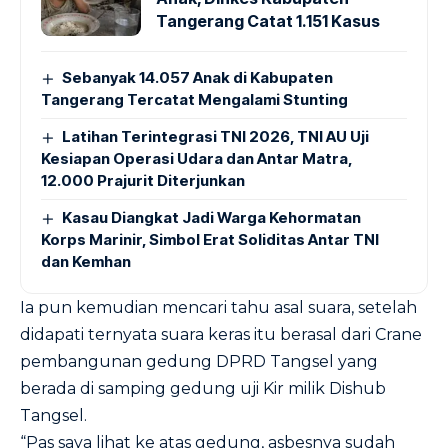
Tangerang Catat 1.151 Kasus
Sebanyak 14.057 Anak di Kabupaten
Tangerang Tercatat Mengalami Stunting
Latihan Terintegrasi TNI 2026, TNI AU Uji
Kesiapan Operasi Udara dan Antar Matra,
12.000 Prajurit Diterjunkan
Kasau Diangkat Jadi Warga Kehormatan
Korps Marinir, Simbol Erat Soliditas Antar TNI
dan Kemhan
Ia pun kemudian mencari tahu asal suara, setelah
didapati ternyata suara keras itu berasal dari Crane
pembangunan gedung DPRD Tangsel yang
berada di samping gedung uji Kir milik Dishub
Tangsel.
“Pas saya lihat ke atas gedung, asbesnya sudah