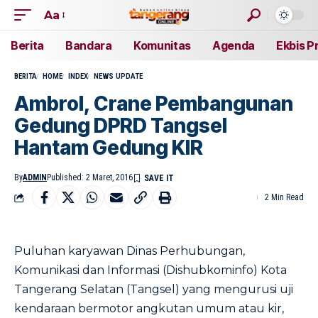
Aa
Berita
Bandara
Komunitas
Agenda
Ekbis P
BERITA
HOME
INDEX
NEWS UPDATE
Ambrol, Crane Pembangunan
Gedung DPRD Tangsel
Hantam Gedung KIR
By
ADMIN
Published: 2 Maret, 2016
2 Min Read
Puluhan karyawan Dinas Perhubungan,
Komunikasi dan Informasi (Dishubkominfo) Kota
Tangerang Selatan (Tangsel) yang mengurusi uji
kendaraan bermotor angkutan umum atau kir,