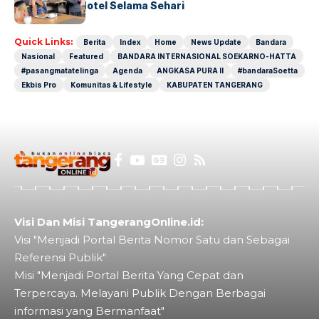
Operasional Hotel Selama Sehari
Quick Links:
Berita
Index
Home
News Update
Bandara
Nasional
Featured
BANDARA INTERNASIONAL SOEKARNO-HATTA
#pasangmatatelinga
Agenda
ANGKASA PURA II
#bandaraSoetta
Ekbis Pro
Komunitas & Lifestyle
KABUPATEN TANGERANG
Visi Dan Misi TangerangOnline.id:
Visi "Menjadi Portal Berita Nomor Satu dan Sebagai
Referensi Publik"
Misi "Menjadi Portal Berita Yang Cepat dan
Terpercaya. Melayani Publik Dengan Berbagai
informasi yang Bermanfaat"