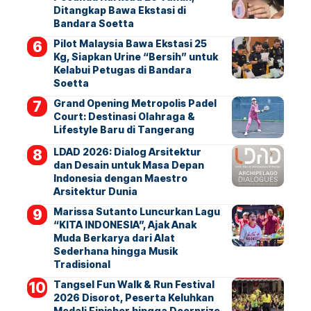
Ditangkap Bawa Ekstasi di
Bandara Soetta
Pilot Malaysia Bawa Ekstasi 25
Kg, Siapkan Urine “Bersih” untuk
Kelabui Petugas di Bandara
Soetta
Grand Opening Metropolis Padel
Court: Destinasi Olahraga &
Lifestyle Baru di Tangerang
LDAD 2026: Dialog Arsitektur
dan Desain untuk Masa Depan
Indonesia dengan Maestro
Arsitektur Dunia
Marissa Sutanto Luncurkan Lagu
“KITA INDONESIA”, Ajak Anak
Muda Berkarya dari Alat
Sederhana hingga Musik
Tradisional
Tangsel Fun Walk & Run Festival
2026 Disorot, Peserta Keluhkan
Medali Finisher hingga Doorprize