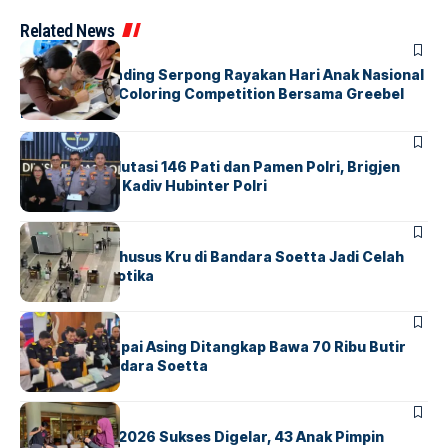
Related News
BERITA
INDEX
Atria Hotel Gading Serpong Rayakan Hari Anak Nasional
Lewat Family Coloring Competition Bersama Greebel
Indonesia
BERITA
Mabes Polri Mutasi 146 Pati dan Pamen Polri, Brigjen
Untung Jabat Kadiv Hubinter Polri
BANDARA
BERITA
Ketika Jalur Khusus Kru di Bandara Soetta Jadi Celah
Sindikat Narkotika
BANDARA
BERITA
Kopilot Maskapai Asing Ditangkap Bawa 70 Ribu Butir
Ekstasi di Bandara Soetta
BERITA
INDEX
GM For A Day 2026 Sukses Digelar, 43 Anak Pimpin