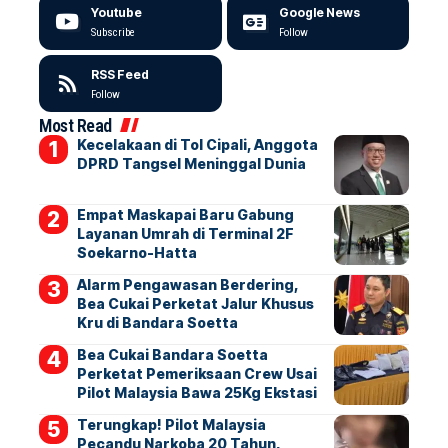
Youtube
Google News
Subscribe
Follow
RSS Feed
Follow
Most Read
Kecelakaan di Tol Cipali, Anggota
DPRD Tangsel Meninggal Dunia
Empat Maskapai Baru Gabung
Layanan Umrah di Terminal 2F
Soekarno-Hatta
Alarm Pengawasan Berdering,
Bea Cukai Perketat Jalur Khusus
Kru di Bandara Soetta
Bea Cukai Bandara Soetta
Perketat Pemeriksaan Crew Usai
Pilot Malaysia Bawa 25Kg Ekstasi
Terungkap! Pilot Malaysia
Pecandu Narkoba 20 Tahun,