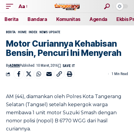
Aa
Berita
Bandara
Komunitas
Agenda
Ekbis P
BERITA
HOME
INDEX
NEWS UPDATE
Motor Curiannya Kehabisan
Bensin, Pencuri Ini Menyerah
By
ADMIN
Published: 10 Maret, 2016
1 Min Read
AM (44), diamankan oleh Polres Kota Tangerang
Selatan (Tangsel) setelah kepergok warga
membawa 1 unit motor Suzuki Smash dengan
nomor polisi (nopol) B 6770 WGG dari hasil
curiannya.