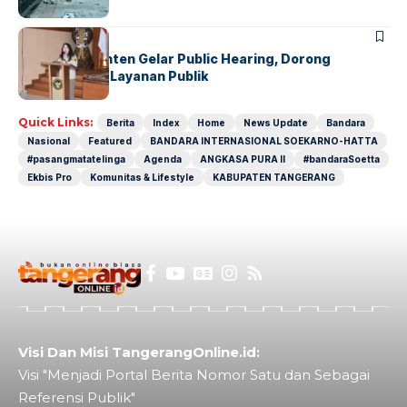
BANDARA
BERITA
Karantina Banten Gelar Public Hearing, Dorong
Transparansi Layanan Publik
Quick Links:
Berita
Index
Home
News Update
Bandara
Nasional
Featured
BANDARA INTERNASIONAL SOEKARNO-HATTA
#pasangmatatelinga
Agenda
ANGKASA PURA II
#bandaraSoetta
Ekbis Pro
Komunitas & Lifestyle
KABUPATEN TANGERANG
Visi Dan Misi TangerangOnline.id:
Visi "Menjadi Portal Berita Nomor Satu dan Sebagai
Referensi Publik"