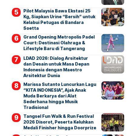
Pilot Malaysia Bawa Ekstasi 25
Kg, Siapkan Urine “Bersih” untuk
Kelabui Petugas di Bandara
Soetta
Grand Opening Metropolis Padel
Court: Destinasi Olahraga &
Lifestyle Baru di Tangerang
LDAD 2026: Dialog Arsitektur
dan Desain untuk Masa Depan
Indonesia dengan Maestro
Arsitektur Dunia
Marissa Sutanto Luncurkan Lagu
“KITA INDONESIA”, Ajak Anak
Muda Berkarya dari Alat
Sederhana hingga Musik
Tradisional
Tangsel Fun Walk & Run Festival
2026 Disorot, Peserta Keluhkan
Medali Finisher hingga Doorprize