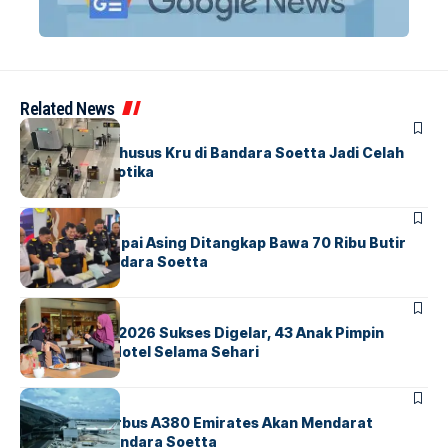
Related News
BANDARA
BERITA
Ketika Jalur Khusus Kru di Bandara Soetta Jadi Celah
Sindikat Narkotika
BANDARA
BERITA
Kopilot Maskapai Asing Ditangkap Bawa 70 Ribu Butir
Ekstasi di Bandara Soetta
BERITA
INDEX
GM For A Day 2026 Sukses Digelar, 43 Anak Pimpin
Operasional Hotel Selama Sehari
BANDARA
BERITA
8 Agustus, Airbus A380 Emirates Akan Mendarat
Perdana di Bandara Soetta