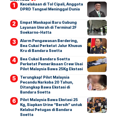
Kecelakaan di Tol Cipali, Anggota
DPRD Tangsel Meninggal Dunia
Empat Maskapai Baru Gabung
Layanan Umrah di Terminal 2F
Soekarno-Hatta
Alarm Pengawasan Berdering,
Bea Cukai Perketat Jalur Khusus
Kru di Bandara Soetta
Bea Cukai Bandara Soetta
Perketat Pemeriksaan Crew Usai
Pilot Malaysia Bawa 25Kg Ekstasi
Terungkap! Pilot Malaysia
Pecandu Narkoba 20 Tahun,
Ditangkap Bawa Ekstasi di
Bandara Soetta
Pilot Malaysia Bawa Ekstasi 25
Kg, Siapkan Urine “Bersih” untuk
Kelabui Petugas di Bandara
Soetta