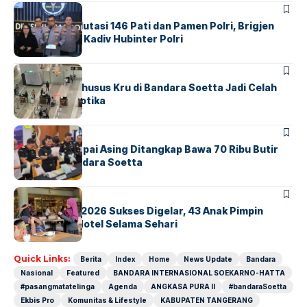
BERITA
Mabes Polri Mutasi 146 Pati dan Pamen Polri, Brigjen
Untung Jabat Kadiv Hubinter Polri
BANDARA
BERITA
Ketika Jalur Khusus Kru di Bandara Soetta Jadi Celah
Sindikat Narkotika
BANDARA
BERITA
Kopilot Maskapai Asing Ditangkap Bawa 70 Ribu Butir
Ekstasi di Bandara Soetta
BERITA
INDEX
GM For A Day 2026 Sukses Digelar, 43 Anak Pimpin
Operasional Hotel Selama Sehari
Quick Links:
Berita
Index
Home
News Update
Bandara
Nasional
Featured
BANDARA INTERNASIONAL SOEKARNO-HATTA
#pasangmatatelinga
Agenda
ANGKASA PURA II
#bandaraSoetta
Ekbis Pro
Komunitas & Lifestyle
KABUPATEN TANGERANG