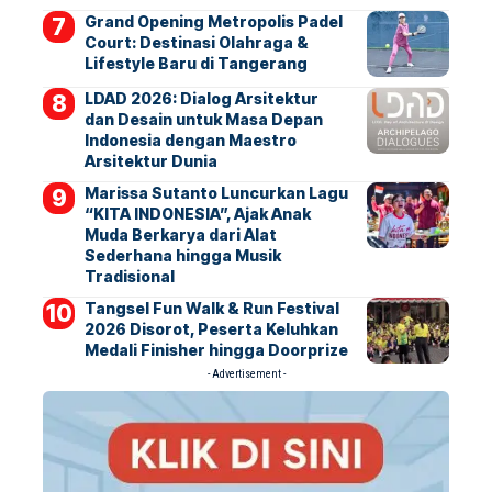
Grand Opening Metropolis Padel
Court: Destinasi Olahraga &
Lifestyle Baru di Tangerang
LDAD 2026: Dialog Arsitektur
dan Desain untuk Masa Depan
Indonesia dengan Maestro
Arsitektur Dunia
Marissa Sutanto Luncurkan Lagu
“KITA INDONESIA”, Ajak Anak
Muda Berkarya dari Alat
Sederhana hingga Musik
Tradisional
Tangsel Fun Walk & Run Festival
2026 Disorot, Peserta Keluhkan
Medali Finisher hingga Doorprize
- Advertisement -