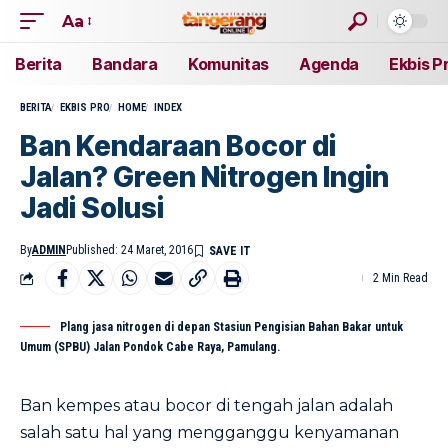
Aa
Berita
Bandara
Komunitas
Agenda
Ekbis P
BERITA
EKBIS PRO
HOME
INDEX
Ban Kendaraan Bocor di
Jalan? Green Nitrogen Ingin
Jadi Solusi
By
ADMIN
Published: 24 Maret, 2016
2 Min Read
Plang jasa nitrogen di depan Stasiun Pengisian Bahan Bakar untuk
Umum (SPBU) Jalan Pondok Cabe Raya, Pamulang.
Ban kempes atau bocor di tengah jalan adalah
salah satu hal yang mengganggu kenyamanan