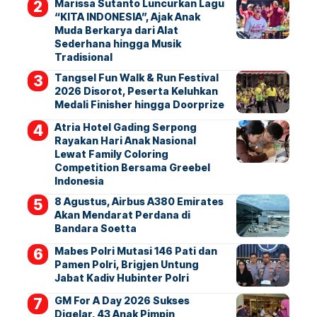
Marissa Sutanto Luncurkan Lagu
“KITA INDONESIA”, Ajak Anak
Muda Berkarya dari Alat
Sederhana hingga Musik
Tradisional
Tangsel Fun Walk & Run Festival
2026 Disorot, Peserta Keluhkan
Medali Finisher hingga Doorprize
Atria Hotel Gading Serpong
Rayakan Hari Anak Nasional
Lewat Family Coloring
Competition Bersama Greebel
Indonesia
8 Agustus, Airbus A380 Emirates
Akan Mendarat Perdana di
Bandara Soetta
Mabes Polri Mutasi 146 Pati dan
Pamen Polri, Brigjen Untung
Jabat Kadiv Hubinter Polri
GM For A Day 2026 Sukses
Digelar, 43 Anak Pimpin