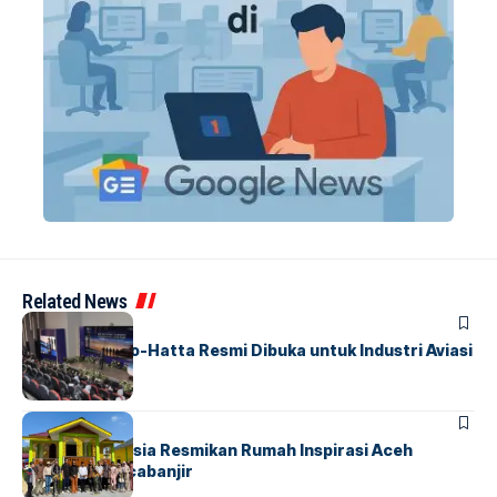
Related News
BANDARA
BERITA
IALC Soekarno-Hatta Resmi Dibuka untuk Industri Aviasi
Dunia
BERITA
HOME
AirNav Indonesia Resmikan Rumah Inspirasi Aceh
Tamiang Pascabanjir