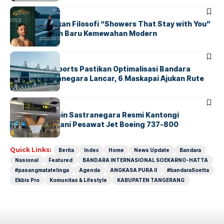
BERITA
EKBIS PRO
GROHE Hadirkan Filosofi “Showers That Stay with You”
sebagai Wajah Baru Kemewahan Modern
BANDARA
BERITA
InJourney Airports Pastikan Optimalisasi Bandara
Husein Sastranegara Lancar, 6 Maskapai Ajukan Rute
Baru
BANDARA
BERITA
Bandara Husein Sastranegara Resmi Kantongi
Sertifikat Layani Pesawat Jet Boeing 737-800
Quick Links:
Berita
Index
Home
News Update
Bandara
Nasional
Featured
BANDARA INTERNASIONAL SOEKARNO-HATTA
#pasangmatatelinga
Agenda
ANGKASA PURA II
#bandaraSoetta
Ekbis Pro
Komunitas & Lifestyle
KABUPATEN TANGERANG