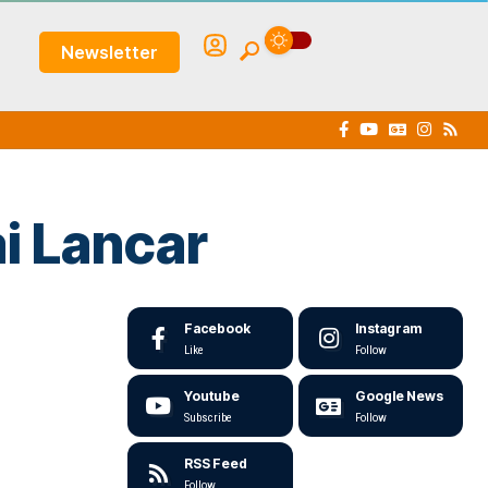
Newsletter
i Lancar
Facebook
Instagram
Like
Follow
Youtube
Google News
Subscribe
Follow
RSS Feed
Follow