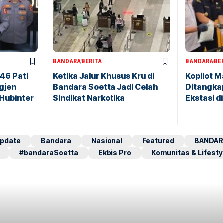
BANDARA
BERITA
BANDARA
BE
146 Pati
Ketika Jalur Khusus Kru di
Kopilot M
igjen
Bandara Soetta Jadi Celah
Ditangkap
 Hubinter
Sindikat Narkotika
Ekstasi d
pdate
Bandara
Nasional
Featured
BANDAR
#bandaraSoetta
Ekbis Pro
Komunitas & Lifesty