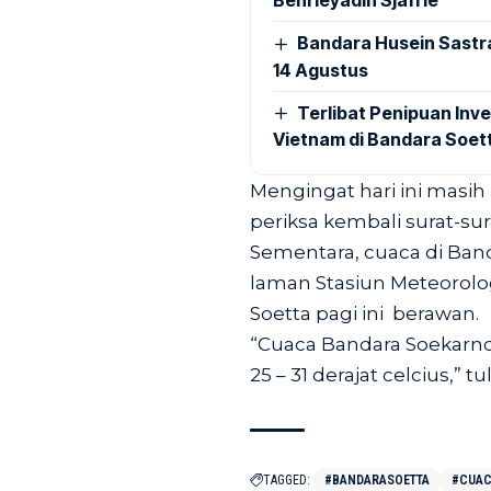
Benrieyadin Sjafrie
Bandara Husein Sastr
14 Agustus
Terlibat Penipuan Inve
Vietnam di Bandara Soet
Mengingat hari ini masih
periksa kembali surat-su
Sementara, cuaca di Band
laman Stasiun Meteorolog
Soetta pagi ini berawan.
“Cuaca Bandara Soekarno-
25 – 31 derajat celcius,” tu
TAGGED:
#BANDARASOETTA
#CUA