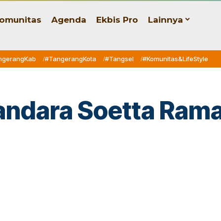
omunitas
Agenda
Ekbis Pro
Lainnya
ngerangKab
#TangerangKota
#Tangsel
#Komunitas&LifeStyle
Bandara Soetta Rama