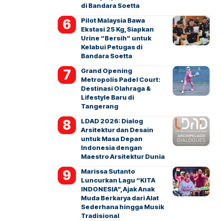
di Bandara Soetta
Pilot Malaysia Bawa
Ekstasi 25 Kg, Siapkan
Urine “Bersih” untuk
Kelabui Petugas di
Bandara Soetta
Grand Opening
Metropolis Padel Court:
Destinasi Olahraga &
Lifestyle Baru di
Tangerang
LDAD 2026: Dialog
Arsitektur dan Desain
untuk Masa Depan
Indonesia dengan
Maestro Arsitektur Dunia
Marissa Sutanto
Luncurkan Lagu “KITA
INDONESIA”, Ajak Anak
Muda Berkarya dari Alat
Sederhana hingga Musik
Tradisional