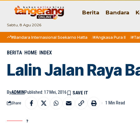
Berita
Bandara
K
Sabtu, 8 Agu 2026
#Bandara Internasional Soekarno Hatta
#Angkasa Pura II
#Ta
BERITA
HOME
INDEX
Lalin Jalan Raya 
By
ADMIN
Published: 17 Mei, 2016
1 Min Read
Share
?