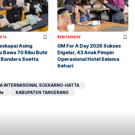
RITA
BERITA
INDEX
askapai Asing
GM For A Day 2026 Sukses
 Bawa 70 Ribu Butir
Digelar, 43 Anak Pimpin
i Bandara Soetta
Operasional Hotel Selama
Sehari
A INTERNASIONAL SOEKARNO-HATTA
le
KABUPATEN TANGERANG