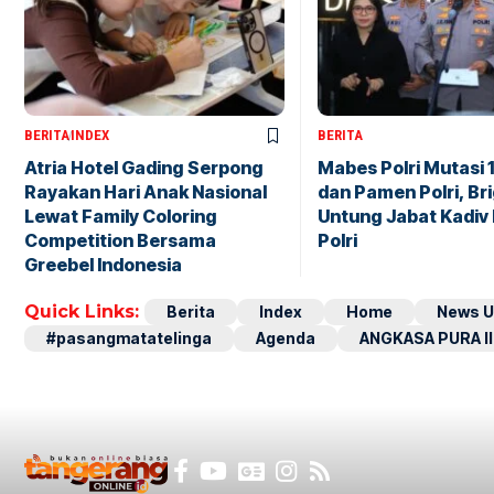
BERITA
INDEX
BERITA
Atria Hotel Gading Serpong
Mabes Polri Mutasi 
Rayakan Hari Anak Nasional
dan Pamen Polri, Br
Lewat Family Coloring
Untung Jabat Kadiv
Competition Bersama
Polri
Greebel Indonesia
Quick Links:
Berita
Index
Home
News U
#pasangmatatelinga
Agenda
ANGKASA PURA II