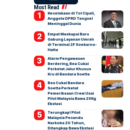
Most Read
Kecelakaan di Tol Cipali,
Anggota DPRD Tangsel
Meninggal Dunia
Empat Maskapai Baru
Gabung Layanan Umrah
di Terminal 2F Soekarno-
Hatta
Alarm Pengawasan
Berdering, Bea Cukai
Perketat Jalur Khusus
Kru di Bandara Soetta
Bea Cukai Bandara
Soetta Perketat
Pemeriksaan Crew Usai
Pilot Malaysia Bawa 25Kg
Ekstasi
Terungkap! Pilot
Malaysia Pecandu
Narkoba 20 Tahun,
Ditangkap Bawa Ekstasi