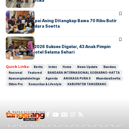
Sindikat Narkotika
BANDARA
BERITA
Kopilot Maskapai Asing Ditangkap Bawa 70 Ribu Butir
Ekstasi di Bandara Soetta
BERITA
INDEX
GM For A Day 2026 Sukses Digelar, 43 Anak Pimpin
Operasional Hotel Selama Sehari
Quick Links:
Berita
Index
Home
News Update
Bandara
Nasional
Featured
BANDARA INTERNASIONAL SOEKARNO-HATTA
#pasangmatatelinga
Agenda
ANGKASA PURA II
#bandaraSoetta
Ekbis Pro
Komunitas & Lifestyle
KABUPATEN TANGERANG