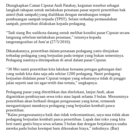
Diungkapkan Camat Ciputat Andi Patabay, kegiatan tersebut sebagai
langkah tahapan untuk melakukan penataan pasar seperti penertiban bak
amrol (bak sampah) yang dialihkan dengan membangun tempat
pembuangan sampah terpadu (TPST). Selain terhadap permasalahan
sampah, penertiban dilakukan kepada pedagang.
“Tadi siang Ibu walikota datang untuk melihat kondisi pasar Ciputat secara
langsung sebelum melakukan penataan,” tuturnya kepada
tangerangonline.id Jum’at (27/5/2016).
Dikatakannya, penertiban dalam penataan pedagang yaitu ditujukan
terhadap pedagang yang berjualan pada tempat yang bukan semestinya.
Pedagang nantinya ditempatkan di areal dalam pasar Ciputat.
“30 Mei nanti penertiban kita lakukan bersama petugas gabungan dari
yang sudah kita data saja ada sekitar 1200 pedagang. Nanti pedagang
berjualan didalam pasar Ciputat tempat yang seharusnya tidak di pinggir
jalan seperti saat ini agar tertib dan tertata,” ungkapnya.
Pedagang pasar yang ditertibkan dan direlokasi, lanjut Andi, akan
digratiskan pembiayaan sewa toko atau lapak selama 3 bulan. Menurutnya
penertiban akan berhasil dengan pengawasan yang ketat, termasuk
mengantisipasi maraknya pedagang yang berjualan kembali pasca
penertiban.
“Kalau pengawasannya baik dan tidak terkontaminasi, saya rasa tidak akan
pedagang berjualan kembali pasca penertiban. Lapak dan toko yang kita
beri nanti gratis biaya sewa selama 3 bulan dan dengan berjalannya usaha
mereka pada bulan keempat baru dikenakan biaya,” imbuhnya. (Bar)