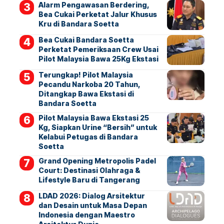
Alarm Pengawasan Berdering,
Bea Cukai Perketat Jalur Khusus
Kru di Bandara Soetta
Bea Cukai Bandara Soetta
Perketat Pemeriksaan Crew Usai
Pilot Malaysia Bawa 25Kg Ekstasi
Terungkap! Pilot Malaysia
Pecandu Narkoba 20 Tahun,
Ditangkap Bawa Ekstasi di
Bandara Soetta
Pilot Malaysia Bawa Ekstasi 25
Kg, Siapkan Urine “Bersih” untuk
Kelabui Petugas di Bandara
Soetta
Grand Opening Metropolis Padel
Court: Destinasi Olahraga &
Lifestyle Baru di Tangerang
LDAD 2026: Dialog Arsitektur
dan Desain untuk Masa Depan
Indonesia dengan Maestro