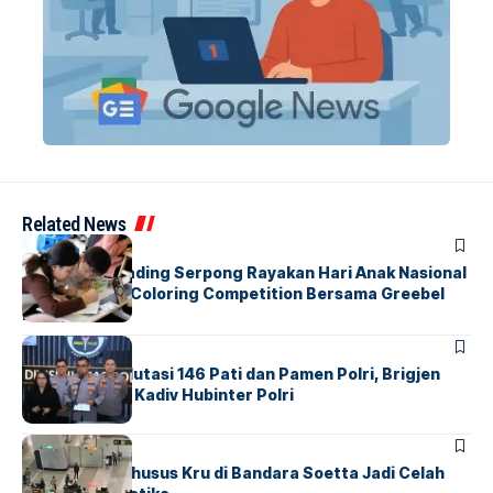
Related News
BERITA
INDEX
Atria Hotel Gading Serpong Rayakan Hari Anak Nasional
Lewat Family Coloring Competition Bersama Greebel
Indonesia
BERITA
Mabes Polri Mutasi 146 Pati dan Pamen Polri, Brigjen
Untung Jabat Kadiv Hubinter Polri
BANDARA
BERITA
Ketika Jalur Khusus Kru di Bandara Soetta Jadi Celah