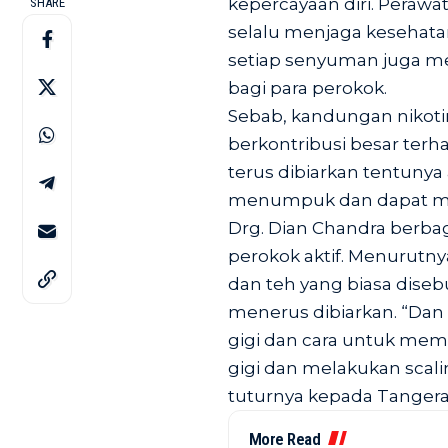
kepercayaan diri. Perawa
SHARE
selalu menjaga kesehatan
setiap senyuman juga me
bagi para perokok.
Sebab, kandungan nikoti
berkontribusi besar terh
terus dibiarkan tentuny
menumpuk dan dapat m
Drg. Dian Chandra berbag
perokok aktif. Menurutnya
dan teh yang biasa diseb
menerus dibiarkan. “Dan
gigi dan cara untuk mem
gigi dan melakukan scali
tuturnya kepada Tangerang
More Read