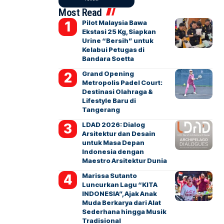
Most Read
Pilot Malaysia Bawa
Ekstasi 25 Kg, Siapkan
Urine “Bersih” untuk
Kelabui Petugas di
Bandara Soetta
Grand Opening
Metropolis Padel Court:
Destinasi Olahraga &
Lifestyle Baru di
Tangerang
LDAD 2026: Dialog
Arsitektur dan Desain
untuk Masa Depan
Indonesia dengan
Maestro Arsitektur Dunia
Marissa Sutanto
Luncurkan Lagu “KITA
INDONESIA”, Ajak Anak
Muda Berkarya dari Alat
Sederhana hingga Musik
Tradisional