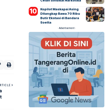
Celah Sindikat Narkotika
Kopilot Maskapai Asing
Ditangkap Bawa 70 Ribu
Butir Ekstasi di Bandara
Soetta
- Advertisement -
RTICLE
a
t