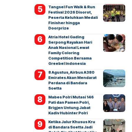
Tangsel Fun Walk & Run
Festival 2026 Disorot,
Peserta Keluhkan Medali
Finisher hingga
Doorprize
Atria Hotel Gading
Serpong Rayakan Hari
Anak Nasional Lewat
Family Coloring
Competition Bersama
Greebel Indonesia
8 Agustus, Airbus A380
Emirates Akan Mendarat
Perdana di Bandara
Soetta
Mabes Polri Mutasi 146
Pati dan Pamen Polri,
Brigjen Untung Jabat
Kadiv Hubinter Polri
Ketika Jalur Khusus Kru
di Bandara Soetta Jadi