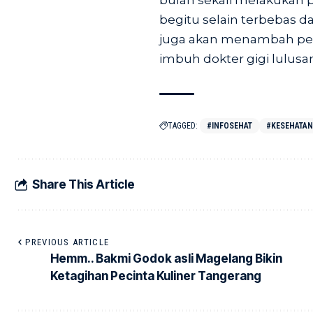
bulan sekali melakukan p
begitu selain terbebas d
juga akan menambah perca
imbuh dokter gigi lulusan
TAGGED:
#INFOSEHAT
#KESEHATAN
Share This Article
PREVIOUS ARTICLE
Hemm.. Bakmi Godok asli Magelang Bikin
Ketagihan Pecinta Kuliner Tangerang