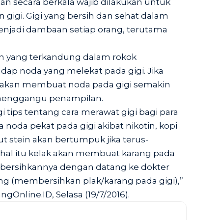
tan secara berkala wajib dilakukan untuk
 gigi. Gigi yang bersih dan sehat dalam
njadi dambaan setiap orang, terutama
n yang terkandung dalam rokok
adap noda yang melekat pada gigi. Jika
a akan membuat noda pada gigi semakin
enggangu penampilan.
i tips tentang cara merawat gigi bagi para
 noda pekat pada gigi akibat nikotin, kopi
ut stein akan bertumpuk jika terus-
 hal itu kelak akan membuat karang pada
bersihkannya dengan datang ke dokter
ng (membersihkan plak/karang pada gigi),”
Online.ID, Selasa (19/7/2016).