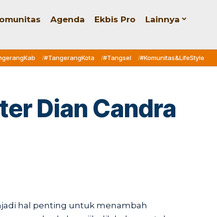
omunitas
Agenda
Ekbis Pro
Lainnya
ngerangKab
#TangerangKota
#Tangsel
#Komunitas&LifeStyle
kter Dian Candra
njadi hal penting untuk menambah