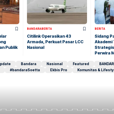
BANDARA
BERITA
BERITA
elar
Citilink Operasikan 43
Sidang P
ong
Armada, Perkuat Pasar LCC
Akademi 
an Publik
Nasional
Strategis
Perwira 
pdate
Bandara
Nasional
Featured
BANDAR
#bandaraSoetta
Ekbis Pro
Komunitas & Lifesty