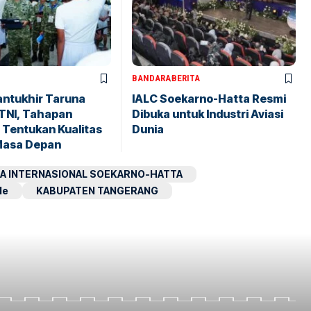
BANDARA
BERITA
antukhir Taruna
IALC Soekarno-Hatta Resmi
TNI, Tahapan
Dibuka untuk Industri Aviasi
 Tentukan Kualitas
Dunia
Masa Depan
A INTERNASIONAL SOEKARNO-HATTA
le
KABUPATEN TANGERANG