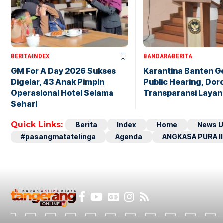
BERITA
INDEX
BANDARA
BERITA
GM For A Day 2026 Sukses
Karantina Banten G
Digelar, 43 Anak Pimpin
Public Hearing, Dor
Operasional Hotel Selama
Transparansi Layan
Sehari
Quick Links:
Berita
Index
Home
News U
#pasangmatatelinga
Agenda
ANGKASA PURA II