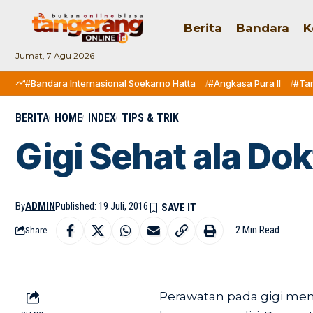
Berita
Bandara
K
Jumat, 7 Agu 2026
#Bandara Internasional Soekarno Hatta
#Angkasa Pura II
#Ta
BERITA
HOME
INDEX
TIPS & TRIK
Gigi Sehat ala Do
By
ADMIN
Published: 19 Juli, 2016
2 Min Read
Share
Perawatan pada gigi me