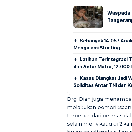
Waspadai 
Tangerang
Sebanyak 14.057 Anak
Mengalami Stunting
Latihan Terintegrasi T
dan Antar Matra, 12.000 P
Kasau Diangkat Jadi W
Soliditas Antar TNI dan 
Drg. Dian juga menambahk
melakukan pemeriksaan d
terbebas dari permasalah
selain menyikat gigi 2 ka