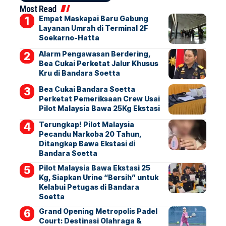
Most Read
Empat Maskapai Baru Gabung
Layanan Umrah di Terminal 2F
Soekarno-Hatta
Alarm Pengawasan Berdering,
Bea Cukai Perketat Jalur Khusus
Kru di Bandara Soetta
Bea Cukai Bandara Soetta
Perketat Pemeriksaan Crew Usai
Pilot Malaysia Bawa 25Kg Ekstasi
Terungkap! Pilot Malaysia
Pecandu Narkoba 20 Tahun,
Ditangkap Bawa Ekstasi di
Bandara Soetta
Pilot Malaysia Bawa Ekstasi 25
Kg, Siapkan Urine “Bersih” untuk
Kelabui Petugas di Bandara
Soetta
Grand Opening Metropolis Padel
Court: Destinasi Olahraga &