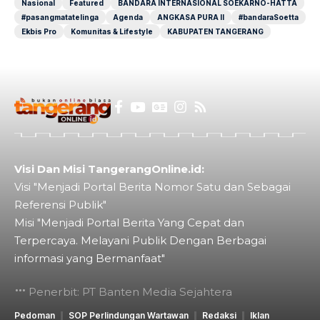
Nasional
Featured
BANDARA INTERNASIONAL SOEKARNO-HATTA
#pasangmatatelinga
Agenda
ANGKASA PURA II
#bandaraSoetta
Ekbis Pro
Komunitas & Lifestyle
KABUPATEN TANGERANG
Visi Dan Misi TangerangOnline.id:
Visi "Menjadi Portal Berita Nomor Satu dan Sebagai
Referensi Publik"
Misi "Menjadi Portal Berita Yang Cepat dan
Terpercaya. Melayani Publik Dengan Berbagai
informasi yang Bermanfaat"
Penerbit: PT Banten Media Sejahtera
Pedoman
SOP Perlindungan Wartawan
Redaksi
Iklan