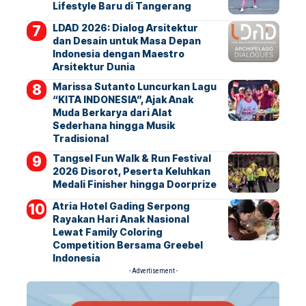
Lifestyle Baru di Tangerang
LDAD 2026: Dialog Arsitektur
dan Desain untuk Masa Depan
Indonesia dengan Maestro
Arsitektur Dunia
Marissa Sutanto Luncurkan Lagu
“KITA INDONESIA”, Ajak Anak
Muda Berkarya dari Alat
Sederhana hingga Musik
Tradisional
Tangsel Fun Walk & Run Festival
2026 Disorot, Peserta Keluhkan
Medali Finisher hingga Doorprize
Atria Hotel Gading Serpong
Rayakan Hari Anak Nasional
Lewat Family Coloring
Competition Bersama Greebel
Indonesia
- Advertisement -