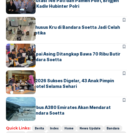
Mabes Polri Mutasi 146 Pati dan Pamen Polri, Brigjen
Untung Jabat Kadiv Hubinter Polri
BANDARA
BERITA
Ketika Jalur Khusus Kru di Bandara Soetta Jadi Celah
Sindikat Narkotika
BANDARA
BERITA
Kopilot Maskapai Asing Ditangkap Bawa 70 Ribu Butir
Ekstasi di Bandara Soetta
BERITA
INDEX
GM For A Day 2026 Sukses Digelar, 43 Anak Pimpin
Operasional Hotel Selama Sehari
BANDARA
BERITA
8 Agustus, Airbus A380 Emirates Akan Mendarat
Perdana di Bandara Soetta
Quick Links:
Berita
Index
Home
News Update
Bandara