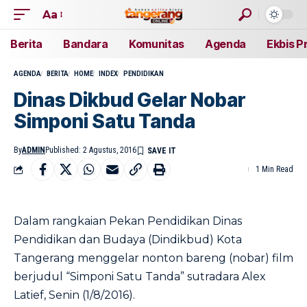
Aa
Berita
Bandara
Komunitas
Agenda
Ekbis P
AGENDA
BERITA
HOME
INDEX
PENDIDIKAN
Dinas Dikbud Gelar Nobar
Simponi Satu Tanda
By
ADMIN
Published: 2 Agustus, 2016
1 Min Read
Dalam rangkaian Pekan Pendidikan Dinas
Pendidikan dan Budaya (Dindikbud) Kota
Tangerang menggelar nonton bareng (nobar) film
berjudul “Simponi Satu Tanda” sutradara Alex
Latief, Senin (1/8/2016).