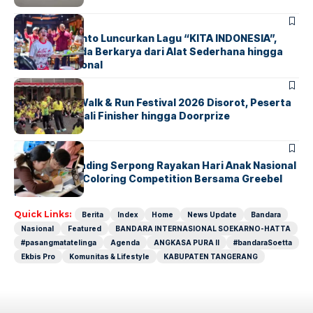
BERITA
INDEX
Marissa Sutanto Luncurkan Lagu “KITA INDONESIA”,
Ajak Anak Muda Berkarya dari Alat Sederhana hingga
Musik Tradisional
BERITA
INDEX
Tangsel Fun Walk & Run Festival 2026 Disorot, Peserta
Keluhkan Medali Finisher hingga Doorprize
BERITA
INDEX
Atria Hotel Gading Serpong Rayakan Hari Anak Nasional
Lewat Family Coloring Competition Bersama Greebel
Indonesia
Quick Links:
Berita
Index
Home
News Update
Bandara
Nasional
Featured
BANDARA INTERNASIONAL SOEKARNO-HATTA
#pasangmatatelinga
Agenda
ANGKASA PURA II
#bandaraSoetta
Ekbis Pro
Komunitas & Lifestyle
KABUPATEN TANGERANG