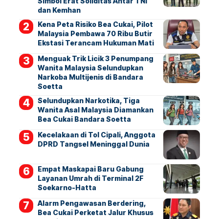
Simbol Erat Soliditas Antar TNI
dan Kemhan
Kena Peta Risiko Bea Cukai, Pilot
Malaysia Pembawa 70 Ribu Butir
Ekstasi Terancam Hukuman Mati
Menguak Trik Licik 3 Penumpang
Wanita Malaysia Selundupkan
Narkoba Multijenis di Bandara
Soetta
Selundupkan Narkotika, Tiga
Wanita Asal Malaysia Diamankan
Bea Cukai Bandara Soetta
Kecelakaan di Tol Cipali, Anggota
DPRD Tangsel Meninggal Dunia
Empat Maskapai Baru Gabung
Layanan Umrah di Terminal 2F
Soekarno-Hatta
Alarm Pengawasan Berdering,
Bea Cukai Perketat Jalur Khusus