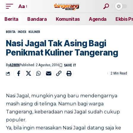
Aa
Berita
Bandara
Komunitas
Agenda
Ekbis P
BERITA
INDEX
KULINER
Nasi Jagal Tak Asing Bagi
Penikmat Kuliner Tangerang
By
ADMIN
Published: 2 Agustus, 2016
2 Min Read
Nasi Jagal, mungkin yang baru mendengarnya
masih asing di telinga. Namun bagi warga
Tangerang, keberadaan nasi Jagal sudah cukup
populer.
Ya, bila ingin merasakan Nasi Jagal datang saja ke