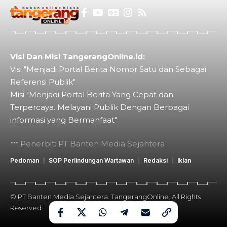
Visi Dan Misi TangerangOnline.id:
Visi "Menjadi Portal Berita Nomor Satu dan Sebagai
Referensi Publik"
Misi "Menjadi Portal Berita Yang Cepat dan
Terpercaya. Melayani Publik Dengan Berbagai
informasi yang Bermanfaat"
Penerbit: PT Banten Media Sejahtera
Pedoman
SOP Perlindungan Wartawan
Redaksi
Iklan
© PT Banten Media Sejahtera. TangerangOnline. All Rights
Reserved.