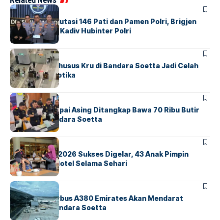
BERITA
Mabes Polri Mutasi 146 Pati dan Pamen Polri, Brigjen
Untung Jabat Kadiv Hubinter Polri
BANDARA
BERITA
Ketika Jalur Khusus Kru di Bandara Soetta Jadi Celah
Sindikat Narkotika
BANDARA
BERITA
Kopilot Maskapai Asing Ditangkap Bawa 70 Ribu Butir
Ekstasi di Bandara Soetta
BERITA
INDEX
GM For A Day 2026 Sukses Digelar, 43 Anak Pimpin
Operasional Hotel Selama Sehari
BANDARA
BERITA
8 Agustus, Airbus A380 Emirates Akan Mendarat
Perdana di Bandara Soetta