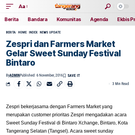
Aa
Berita
Bandara
Komunitas
Agenda
Ekbis P
BERITA
HOME
INDEX
NEWS UPDATE
​Zespri dan Farmers Market
Gelar Sweet Sunday Festival
Bintaro
By
ADMIN
Published: 6 November, 2016
3 Min Read
Zespri bekerjasama dengan Farmers Market yang
merupakan customer prioritas Zespri mengadakan acara
Sweet Sunday Festival di Bintaro Xchange, Bintaro, Kota
Tangerang Selatan (Tangsel). Acara sweet sunday