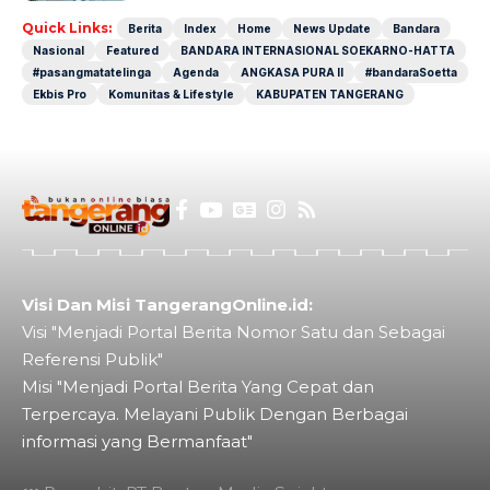
Quick Links:
Berita
Index
Home
News Update
Bandara
Nasional
Featured
BANDARA INTERNASIONAL SOEKARNO-HATTA
#pasangmatatelinga
Agenda
ANGKASA PURA II
#bandaraSoetta
Ekbis Pro
Komunitas & Lifestyle
KABUPATEN TANGERANG
Visi Dan Misi TangerangOnline.id:
Visi "Menjadi Portal Berita Nomor Satu dan Sebagai
Referensi Publik"
Misi "Menjadi Portal Berita Yang Cepat dan
Terpercaya. Melayani Publik Dengan Berbagai
informasi yang Bermanfaat"