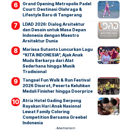
Grand Opening Metropolis Padel
Court: Destinasi Olahraga &
Lifestyle Baru di Tangerang
LDAD 2026: Dialog Arsitektur
dan Desain untuk Masa Depan
Indonesia dengan Maestro
Arsitektur Dunia
Marissa Sutanto Luncurkan Lagu
“KITA INDONESIA”, Ajak Anak
Muda Berkarya dari Alat
Sederhana hingga Musik
Tradisional
Tangsel Fun Walk & Run Festival
2026 Disorot, Peserta Keluhkan
Medali Finisher hingga Doorprize
Atria Hotel Gading Serpong
Rayakan Hari Anak Nasional
Lewat Family Coloring
Competition Bersama Greebel
Indonesia
- Advertisement -