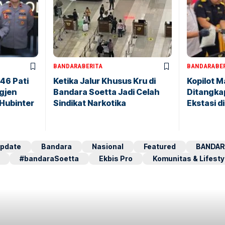
BANDARA
BERITA
BANDARA
BE
146 Pati
Ketika Jalur Khusus Kru di
Kopilot M
igjen
Bandara Soetta Jadi Celah
Ditangkap
 Hubinter
Sindikat Narkotika
Ekstasi d
pdate
Bandara
Nasional
Featured
BANDAR
#bandaraSoetta
Ekbis Pro
Komunitas & Lifesty