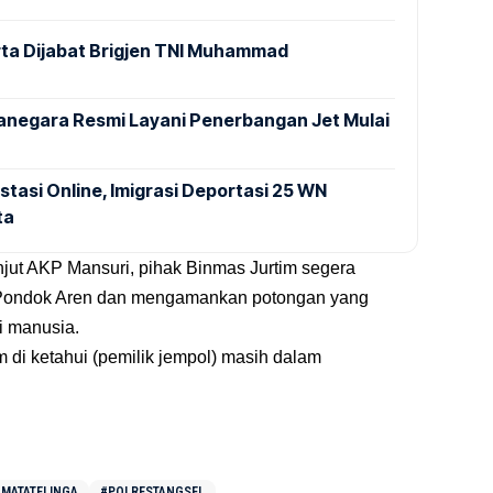
ta Dijabat Brigjen TNI Muhammad
anegara Resmi Layani Penerbangan Jet Mulai
stasi Online, Imigrasi Deportasi 25 WN
ta
njut AKP Mansuri, pihak Binmas Jurtim segera
 Pondok Aren dan mengamankan potongan yang
i manusia.
 di ketahui (pemilik jempol) masih dalam
MATATELINGA
#POLRESTANGSEL