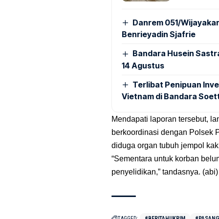
Danrem 051/Wijayakar
Benrieyadin Sjafrie
Bandara Husein Sastr
14 Agustus
Terlibat Penipuan Inve
Vietnam di Bandara Soet
Mendapati laporan tersebut, la
berkoordinasi dengan Polsek
diduga organ tubuh jempol kak
“Sementara untuk korban belum
penyelidikan,” tandasnya. (abi)
TAGGED:
#BERITAHUKRIM
#PASANG