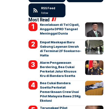
RSS Feed
Follow
Most Read
Kecelakaan di Tol Cipali,
Anggota DPRD Tangsel
Meninggal Dunia
Empat Maskapai Baru
Gabung Layanan Umrah
di Terminal 2F Soekarno-
Hatta
Alarm Pengawasan
Berdering, Bea Cukai
Perketat Jalur Khusus
Kru di Bandara Soetta
Bea Cukai Bandara
Soetta Perketat
Pemeriksaan Crew Usai
Pilot Malaysia Bawa 25Kg
Ekstasi
Terungkap! Pilot