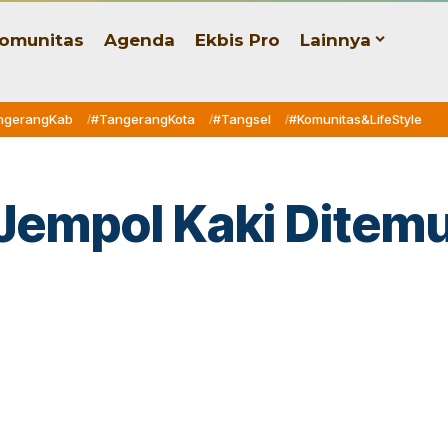
omunitas
Agenda
Ekbis Pro
Lainnya
ngerangKab
#TangerangKota
#Tangsel
#Komunitas&LifeStyle
Jempol Kaki Ditemu