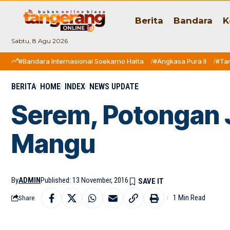
Berita
Bandara
K
Sabtu, 8 Agu 2026
#Bandara Internasional Soekarno Hatta
#Angkasa Pura II
#Ta
BERITA
HOME
INDEX
NEWS UPDATE
Serem, Potongan 
Mangu
By
ADMIN
Published: 13 November, 2016
1 Min Read
Share