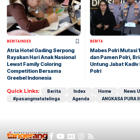
BERITA
INDEX
BERITA
Atria Hotel Gading Serpong
Mabes Polri Mutasi 
Rayakan Hari Anak Nasional
dan Pamen Polri, Br
Lewat Family Coloring
Untung Jabat Kadiv
Competition Bersama
Polri
Greebel Indonesia
Quick Links:
Berita
Index
Home
News U
#pasangmatatelinga
Agenda
ANGKASA PURA II