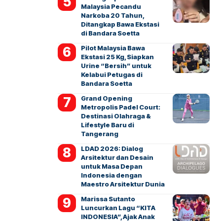
Malaysia Pecandu
Narkoba 20 Tahun,
Ditangkap Bawa Ekstasi
di Bandara Soetta
Pilot Malaysia Bawa
Ekstasi 25 Kg, Siapkan
Urine “Bersih” untuk
Kelabui Petugas di
Bandara Soetta
Grand Opening
Metropolis Padel Court:
Destinasi Olahraga &
Lifestyle Baru di
Tangerang
LDAD 2026: Dialog
Arsitektur dan Desain
untuk Masa Depan
Indonesia dengan
Maestro Arsitektur Dunia
Marissa Sutanto
Luncurkan Lagu “KITA
INDONESIA”, Ajak Anak