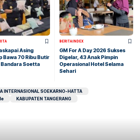
RITA
BERITA
INDEX
askapai Asing
GM For A Day 2026 Sukses
 Bawa 70 Ribu Butir
Digelar, 43 Anak Pimpin
i Bandara Soetta
Operasional Hotel Selama
Sehari
A INTERNASIONAL SOEKARNO-HATTA
le
KABUPATEN TANGERANG