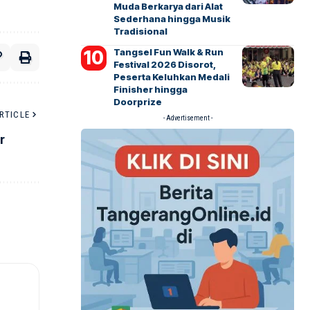
Muda Berkarya dari Alat
Sederhana hingga Musik
Tradisional
Tangsel Fun Walk & Run
Festival 2026 Disorot,
Peserta Keluhkan Medali
Finisher hingga
Doorprize
RTICLE
- Advertisement -
r