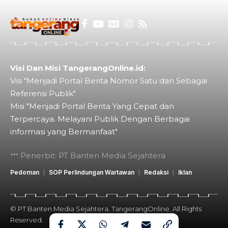
Visi Dan Misi TangerangOnline.id:
Visi "Menjadi Portal Berita Nomor Satu dan Sebagai
Referensi Publik"
Misi "Menjadi Portal Berita Yang Cepat dan
Terpercaya. Melayani Publik Dengan Berbagai
informasi yang Bermanfaat"
Penerbit: PT Banten Media Sejahtera
Pedoman
SOP Perlindungan Wartawan
Redaksi
Iklan
© PT Banten Media Sejahtera. TangerangOnline. All Rights
Reserved.