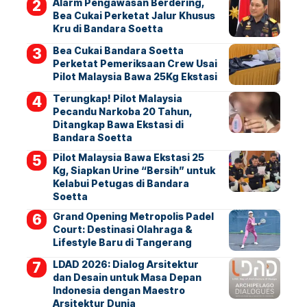
Alarm Pengawasan Berdering,
Bea Cukai Perketat Jalur Khusus
Kru di Bandara Soetta
Bea Cukai Bandara Soetta
Perketat Pemeriksaan Crew Usai
Pilot Malaysia Bawa 25Kg Ekstasi
Terungkap! Pilot Malaysia
Pecandu Narkoba 20 Tahun,
Ditangkap Bawa Ekstasi di
Bandara Soetta
Pilot Malaysia Bawa Ekstasi 25
Kg, Siapkan Urine “Bersih” untuk
Kelabui Petugas di Bandara
Soetta
Grand Opening Metropolis Padel
Court: Destinasi Olahraga &
Lifestyle Baru di Tangerang
LDAD 2026: Dialog Arsitektur
dan Desain untuk Masa Depan
Indonesia dengan Maestro
Arsitektur Dunia