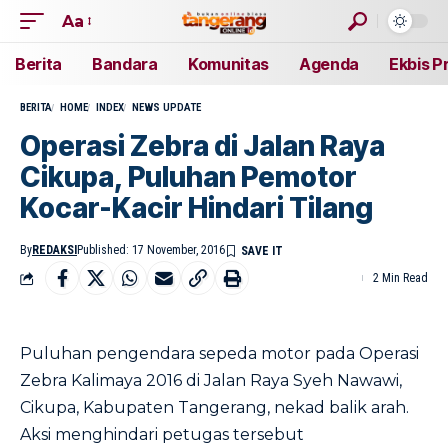
Aa
Berita
Bandara
Komunitas
Agenda
Ekbis P
BERITA
HOME
INDEX
NEWS UPDATE
Operasi Zebra di Jalan Raya
Cikupa, Puluhan Pemotor
Kocar-Kacir Hindari Tilang
By
REDAKSI
Published: 17 November, 2016
2 Min Read
Puluhan pengendara sepeda motor pada Operasi
Zebra Kalimaya 2016 di Jalan Raya Syeh Nawawi,
Cikupa, Kabupaten Tangerang, nekad balik arah.
Aksi menghindari petugas tersebut