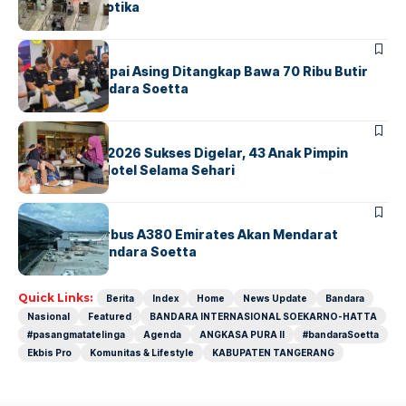
Sindikat Narkotika
BANDARA
BERITA
Kopilot Maskapai Asing Ditangkap Bawa 70 Ribu Butir
Ekstasi di Bandara Soetta
BERITA
INDEX
GM For A Day 2026 Sukses Digelar, 43 Anak Pimpin
Operasional Hotel Selama Sehari
BANDARA
BERITA
8 Agustus, Airbus A380 Emirates Akan Mendarat
Perdana di Bandara Soetta
Quick Links:
Berita
Index
Home
News Update
Bandara
Nasional
Featured
BANDARA INTERNASIONAL SOEKARNO-HATTA
#pasangmatatelinga
Agenda
ANGKASA PURA II
#bandaraSoetta
Ekbis Pro
Komunitas & Lifestyle
KABUPATEN TANGERANG