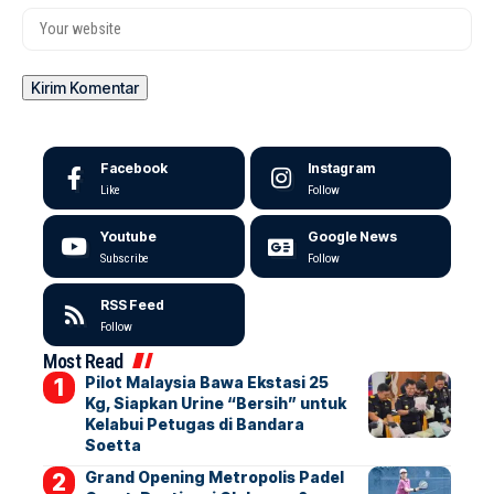
Facebook
Instagram
Like
Follow
Youtube
Google News
Subscribe
Follow
RSS Feed
Follow
Most Read
Pilot Malaysia Bawa Ekstasi 25
Kg, Siapkan Urine “Bersih” untuk
Kelabui Petugas di Bandara
Soetta
Grand Opening Metropolis Padel