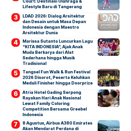
Court: Destinasi Olahraga &
Lifestyle Baru di Tangerang
LDAD 2026: Dialog Arsitektur
dan Desain untuk Masa Depan
Indonesia dengan Maestro
Arsitektur Dunia
Marissa Sutanto Luncurkan Lagu
“KITA INDONESIA”, Ajak Anak
Muda Berkarya dari Alat
Sederhana hingga Musik
Tradisional
Tangsel Fun Walk & Run Festival
2026 Disorot, Peserta Keluhkan
Medali Finisher hingga Doorprize
Atria Hotel Gading Serpong
Rayakan Hari Anak Nasional
Lewat Family Coloring
Competition Bersama Greebel
Indonesia
8 Agustus, Airbus A380 Emirates
Akan Mendarat Perdana di