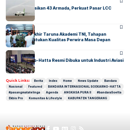
BANDARA
BERITA
Citilink Operasikan 43 Armada, Perkuat Pasar LCC
Nasional
BERITA
Sidang Pantukhir Taruna Akademi TNI, Tahapan
Strategis Tentukan Kualitas Perwira Masa Depan
BANDARA
BERITA
IALC Soekarno-Hatta Resmi Dibuka untuk Industri Aviasi
Dunia
Quick Links:
Berita
Index
Home
News Update
Bandara
Nasional
Featured
BANDARA INTERNASIONAL SOEKARNO-HATTA
#pasangmatatelinga
Agenda
ANGKASA PURA II
#bandaraSoetta
Ekbis Pro
Komunitas & Lifestyle
KABUPATEN TANGERANG