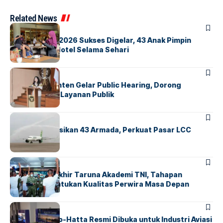
Related News
BERITA
INDEX
GM For A Day 2026 Sukses Digelar, 43 Anak Pimpin
Operasional Hotel Selama Sehari
BANDARA
BERITA
Karantina Banten Gelar Public Hearing, Dorong
Transparansi Layanan Publik
BANDARA
BERITA
Citilink Operasikan 43 Armada, Perkuat Pasar LCC
Nasional
BERITA
Sidang Pantukhir Taruna Akademi TNI, Tahapan
Strategis Tentukan Kualitas Perwira Masa Depan
BANDARA
BERITA
IALC Soekarno-Hatta Resmi Dibuka untuk Industri Aviasi