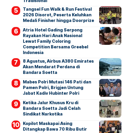
Tradisional
Tangsel Fun Walk & Run Festival
2026 Disorot, Peserta Keluhkan
Medali Finisher hingga Doorprize
Atria Hotel Gading Serpong
Rayakan Hari Anak Nasional
Lewat Family Coloring
Competition Bersama Greebel
Indonesia
8 Agustus, Airbus A380 Emirates
Akan Mendarat Perdana di
Bandara Soetta
Mabes Polri Mutasi 146 Pati dan
Pamen Polri, Brigjen Untung
Jabat Kadiv Hubinter Polri
Ketika Jalur Khusus Kru di
Bandara Soetta Jadi Celah
Sindikat Narkotika
Kopilot Maskapai Asing
Ditangkap Bawa 70 Ribu Butir