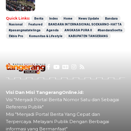
Dunia
Quick Links:
Berita
Index
Home
News Update
Bandara
Nasional
Featured
BANDARA INTERNASIONAL SOEKARNO-HATTA
#pasangmatatelinga
Agenda
ANGKASA PURA II
#bandaraSoetta
Ekbis Pro
Komunitas & Lifestyle
KABUPATEN TANGERANG
Visi Dan Misi TangerangOnline.id:
Visi "Menjadi Portal Berita Nomor Satu dan Sebagai
Referensi Publik"
Misi "Menjadi Portal Berita Yang Cepat dan
Terpercaya. Melayani Publik Dengan Berbagai
informasi yang Bermanfaat"