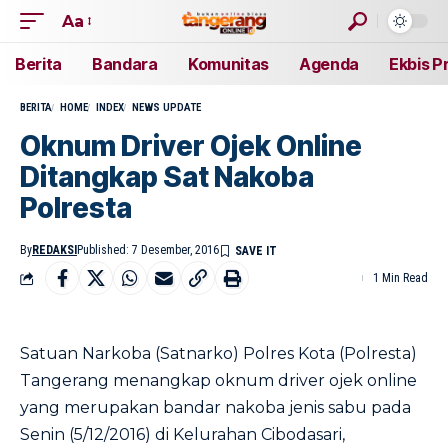
Aa
Berita
Bandara
Komunitas
Agenda
Ekbis P
BERITA
HOME
INDEX
NEWS UPDATE
Oknum Driver Ojek Online
Ditangkap Sat Nakoba
Polresta
By
REDAKSI
Published: 7 Desember, 2016
1 Min Read
Satuan Narkoba (Satnarko) Polres Kota (Polresta)
Tangerang menangkap oknum driver ojek online
yang merupakan bandar nakoba jenis sabu pada
Senin (5/12/2016) di Kelurahan Cibodasari,