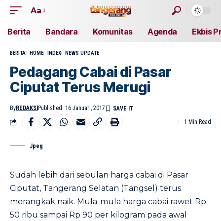
Aa
Berita
Bandara
Komunitas
Agenda
Ekbis P
BERITA
HOME
INDEX
NEWS UPDATE
Pedagang Cabai di Pasar
Ciputat Terus Merugi
By
REDAKSI
Published: 16 Januari, 2017
1 Min Read
Jpeg
Sudah lebih dari sebulan harga cabai di Pasar
Ciputat, Tangerang Selatan (Tangsel) terus
merangkak naik. Mula-mula harga cabai rawet Rp
50 ribu sampai Rp 90 per kilogram pada awal