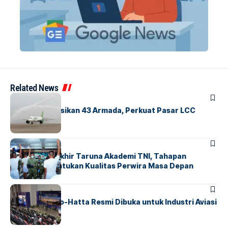
Related News
BANDARA
BERITA
Citilink Operasikan 43 Armada, Perkuat Pasar LCC
Nasional
BERITA
Sidang Pantukhir Taruna Akademi TNI, Tahapan
Strategis Tentukan Kualitas Perwira Masa Depan
BANDARA
BERITA
IALC Soekarno-Hatta Resmi Dibuka untuk Industri Aviasi
Dunia