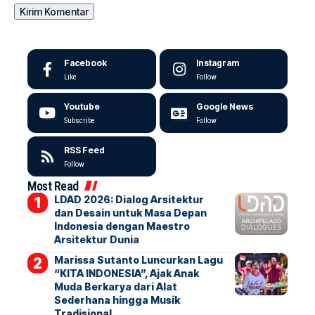
Facebook
Instagram
Like
Follow
Youtube
Google News
Subscribe
Follow
RSS Feed
Follow
Most Read
LDAD 2026: Dialog Arsitektur
dan Desain untuk Masa Depan
Indonesia dengan Maestro
Arsitektur Dunia
Marissa Sutanto Luncurkan Lagu
“KITA INDONESIA”, Ajak Anak
Muda Berkarya dari Alat
Sederhana hingga Musik
Tradisional