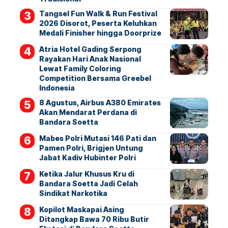
Tangsel Fun Walk & Run Festival
2026 Disorot, Peserta Keluhkan
Medali Finisher hingga Doorprize
Atria Hotel Gading Serpong
Rayakan Hari Anak Nasional
Lewat Family Coloring
Competition Bersama Greebel
Indonesia
8 Agustus, Airbus A380 Emirates
Akan Mendarat Perdana di
Bandara Soetta
Mabes Polri Mutasi 146 Pati dan
Pamen Polri, Brigjen Untung
Jabat Kadiv Hubinter Polri
Ketika Jalur Khusus Kru di
Bandara Soetta Jadi Celah
Sindikat Narkotika
Kopilot Maskapai Asing
Ditangkap Bawa 70 Ribu Butir