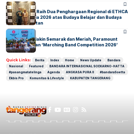
BERITA
ParagonCorp Raih Dua Penghargaan Regional di ETHCA
Southeast Asia 2026 atas Budaya Belajar dan Budaya
Kebermanfaatan
BERITA
INDEX
Akhir Pekan Makin Semarak dan Meriah, Paramount
Petals Hadirkan ‘Marching Band Competition 2026’
Quick Links:
Berita
Index
Home
News Update
Bandara
Nasional
Featured
BANDARA INTERNASIONAL SOEKARNO-HATTA
#pasangmatatelinga
Agenda
ANGKASA PURA II
#bandaraSoetta
Ekbis Pro
Komunitas & Lifestyle
KABUPATEN TANGERANG