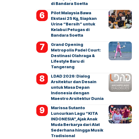
di Bandara Soetta
Pilot Malaysia Bawa
Ekstasi 25 Kg, Siapkan
Urine “Bersih” untuk
Kelabui Petugas di
Bandara Soetta
Grand Opening
Metropolis Padel Court:
Destinasi Olahraga &
Lifestyle Baru di
Tangerang
LDAD 2026: Dialog
Arsitektur dan Desain
untuk Masa Depan
Indonesia dengan
Maestro Arsitektur Dunia
Marissa Sutanto
Luncurkan Lagu “KITA
INDONESIA”, Ajak Anak
Muda Berkarya dari Alat
Sederhana hingga Musik
Tradisional