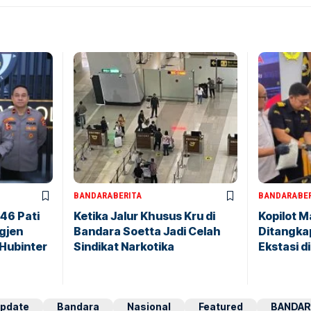
BANDARA
BERITA
BANDARA
BE
146 Pati
Ketika Jalur Khusus Kru di
Kopilot M
igjen
Bandara Soetta Jadi Celah
Ditangkap
 Hubinter
Sindikat Narkotika
Ekstasi d
pdate
Bandara
Nasional
Featured
BANDAR