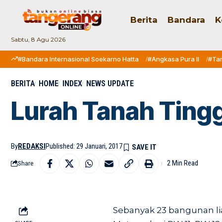
Berita
Bandara
K
Sabtu, 8 Agu 2026
#Bandara Internasional Soekarno Hatta
#Angkasa Pura II
#Ta
BERITA
HOME
INDEX
NEWS UPDATE
Lurah Tanah Ting
By
REDAKSI
Published: 29 Januari, 2017
2 Min Read
Share
Sebanyak 23 bangunan lia