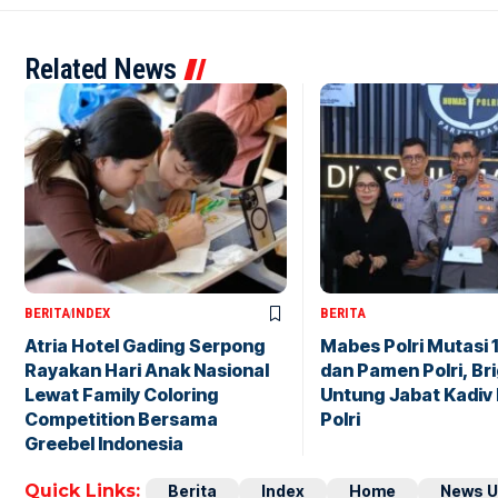
Related News
BERITA
INDEX
BERITA
Atria Hotel Gading Serpong
Mabes Polri Mutasi 
Rayakan Hari Anak Nasional
dan Pamen Polri, Br
Lewat Family Coloring
Untung Jabat Kadiv
Competition Bersama
Polri
Greebel Indonesia
Quick Links:
Berita
Index
Home
News U