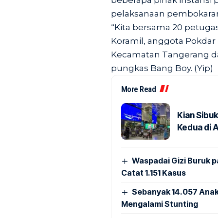
beberapa pihak instansi 
pelaksanaan pembokaran b
“Kita bersama 20 petugas
Koramil, anggota Pokdar
Kecamatan Tangerang da
pungkas Bang Boy. (Yip)
More Read
Kian Sibu
Kedua di 
Waspadai Gizi Buruk 
Catat 1.151 Kasus
Sebanyak 14.057 Anak
Mengalami Stunting