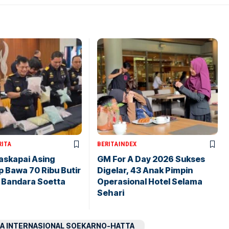
RITA
BERITA
INDEX
askapai Asing
GM For A Day 2026 Sukses
 Bawa 70 Ribu Butir
Digelar, 43 Anak Pimpin
i Bandara Soetta
Operasional Hotel Selama
Sehari
A INTERNASIONAL SOEKARNO-HATTA