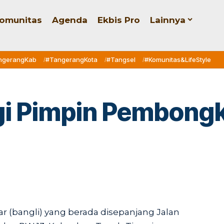
omunitas
Agenda
Ekbis Pro
Lainnya
ngerangKab
#TangerangKota
#Tangsel
#Komunitas&LifeStyle
gi Pimpin Pembongk
r (bangli) yang berada disepanjang Jalan