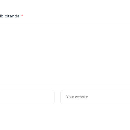
ib ditandai
*