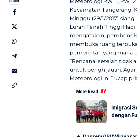
Meteorologi RW 11, RW 12
SHARE
Kecamatan Tangerang, Ko
Minggu (29/1/2017) siang.
Lurah Tanah Tinggi Had
mengatakan, pembongkara
membuka ruang terbuka hi
pemerintah yang mana 
“Rencana, setelah tidak 
untuk penghijauan. Agar t
Meteorologi ini,” ucap pr
More Read
Imigrasi 
dengan Fu
Danrem 051/Wijayakar