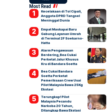
Most Read
Kecelakaan di Tol Cipali,
Anggota DPRD Tangsel
Meninggal Dunia
Empat Maskapai Baru
Gabung Layanan Umrah
di Terminal 2F Soekarno-
Hatta
Alarm Pengawasan
Berdering, Bea Cukai
Perketat Jalur Khusus
Kru di Bandara Soetta
Bea Cukai Bandara
Soetta Perketat
Pemeriksaan Crew Usai
Pilot Malaysia Bawa 25Kg
Ekstasi
Terungkap! Pilot
Malaysia Pecandu
Narkoba 20 Tahun,
Ditangkap Bawa Ekstasi