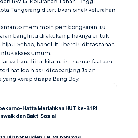
 dan RW 13, Kelurahan Tanah Tinggi,
ta Tangerang ditertibkan pihak kelurahan,
i Ismanto memimpin pembongkaran itu
n bangli itu dilakukan pihaknya untuk
jau. Sebab, bangli itu berdiri diatas tanah
untuk akses umum.
adanya bangli itu, kita ingin memanfaatkan
erlihat lebih asri di sepanjang Jalan
ia yang kerap disapa Bang Boy.
Soekarno-Hatta Meriahkan HUT ke-81 RI
nwalk dan Bakti Sosial
ta Dijabat Brigjen TNI Muhammad