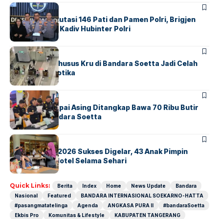
BERITA
Mabes Polri Mutasi 146 Pati dan Pamen Polri, Brigjen
Untung Jabat Kadiv Hubinter Polri
BANDARA
BERITA
Ketika Jalur Khusus Kru di Bandara Soetta Jadi Celah
Sindikat Narkotika
BANDARA
BERITA
Kopilot Maskapai Asing Ditangkap Bawa 70 Ribu Butir
Ekstasi di Bandara Soetta
BERITA
INDEX
GM For A Day 2026 Sukses Digelar, 43 Anak Pimpin
Operasional Hotel Selama Sehari
Quick Links:
Berita
Index
Home
News Update
Bandara
Nasional
Featured
BANDARA INTERNASIONAL SOEKARNO-HATTA
#pasangmatatelinga
Agenda
ANGKASA PURA II
#bandaraSoetta
Ekbis Pro
Komunitas & Lifestyle
KABUPATEN TANGERANG