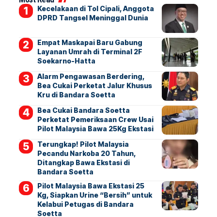
Kecelakaan di Tol Cipali, Anggota
DPRD Tangsel Meninggal Dunia
Empat Maskapai Baru Gabung
Layanan Umrah di Terminal 2F
Soekarno-Hatta
Alarm Pengawasan Berdering,
Bea Cukai Perketat Jalur Khusus
Kru di Bandara Soetta
Bea Cukai Bandara Soetta
Perketat Pemeriksaan Crew Usai
Pilot Malaysia Bawa 25Kg Ekstasi
Terungkap! Pilot Malaysia
Pecandu Narkoba 20 Tahun,
Ditangkap Bawa Ekstasi di
Bandara Soetta
Pilot Malaysia Bawa Ekstasi 25
Kg, Siapkan Urine “Bersih” untuk
Kelabui Petugas di Bandara
Soetta