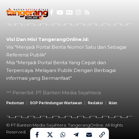
Visi Dan Misi TangerangOnline.id:
Visi "Menjadi Portal Berita Nomor Satu dan Sebagai
Referensi Publik"
Misi "Menjadi Portal Berita Yang Cepat dan
Terpercaya. Melayani Publik Dengan Berbagai
informasi yang Bermanfaat"
Penerbit: PT Banten Media Sejahtera
Pedoman
SOP Perlindungan Wartawan
Redaksi
Iklan
© PT Banten Media Sejahtera. TangerangOnline. All Rights
Reserved.