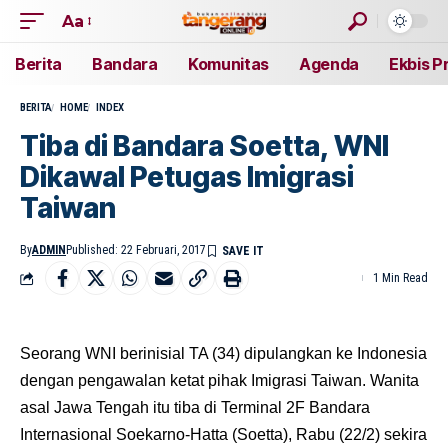
Aa
Berita
Bandara
Komunitas
Agenda
Ekbis P
BERITA
HOME
INDEX
Tiba di Bandara Soetta, WNI
Dikawal Petugas Imigrasi
Taiwan
By
ADMIN
Published: 22 Februari, 2017
1 Min Read
Seorang WNI berinisial TA (34) dipulangkan ke Indonesia
dengan pengawalan ketat pihak Imigrasi Taiwan. Wanita
asal Jawa Tengah itu tiba di Terminal 2F Bandara
Internasional Soekarno-Hatta (Soetta), Rabu (22/2) sekira