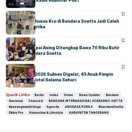
Untung Jabat Kadiv Hubinter Polri
BANDARA
BERITA
Ketika Jalur Khusus Kru di Bandara Soetta Jadi Celah
Sindikat Narkotika
BANDARA
BERITA
Kopilot Maskapai Asing Ditangkap Bawa 70 Ribu Butir
Ekstasi di Bandara Soetta
BERITA
INDEX
GM For A Day 2026 Sukses Digelar, 43 Anak Pimpin
Operasional Hotel Selama Sehari
Quick Links:
Berita
Index
Home
News Update
Bandara
Nasional
Featured
BANDARA INTERNASIONAL SOEKARNO-HATTA
#pasangmatatelinga
Agenda
ANGKASA PURA II
#bandaraSoetta
Ekbis Pro
Komunitas & Lifestyle
KABUPATEN TANGERANG