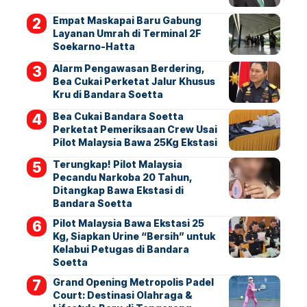
Empat Maskapai Baru Gabung
Layanan Umrah di Terminal 2F
Soekarno-Hatta
Alarm Pengawasan Berdering,
Bea Cukai Perketat Jalur Khusus
Kru di Bandara Soetta
Bea Cukai Bandara Soetta
Perketat Pemeriksaan Crew Usai
Pilot Malaysia Bawa 25Kg Ekstasi
Terungkap! Pilot Malaysia
Pecandu Narkoba 20 Tahun,
Ditangkap Bawa Ekstasi di
Bandara Soetta
Pilot Malaysia Bawa Ekstasi 25
Kg, Siapkan Urine “Bersih” untuk
Kelabui Petugas di Bandara
Soetta
Grand Opening Metropolis Padel
Court: Destinasi Olahraga &