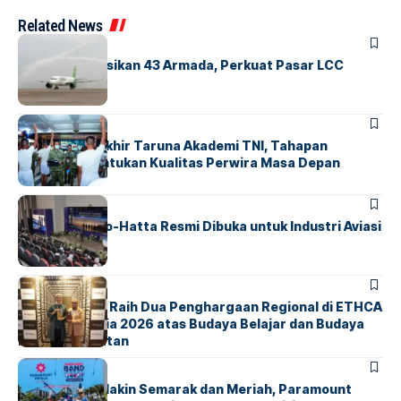
Related News
BANDARA
BERITA
Citilink Operasikan 43 Armada, Perkuat Pasar LCC
Nasional
BERITA
Sidang Pantukhir Taruna Akademi TNI, Tahapan
Strategis Tentukan Kualitas Perwira Masa Depan
BANDARA
BERITA
IALC Soekarno-Hatta Resmi Dibuka untuk Industri Aviasi
Dunia
BERITA
ParagonCorp Raih Dua Penghargaan Regional di ETHCA
Southeast Asia 2026 atas Budaya Belajar dan Budaya
Kebermanfaatan
BERITA
INDEX
Akhir Pekan Makin Semarak dan Meriah, Paramount