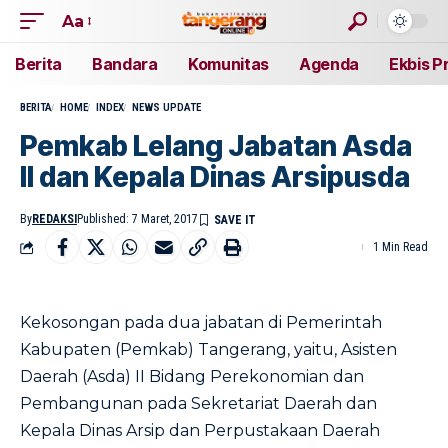
Aa
Berita
Bandara
Komunitas
Agenda
Ekbis P
BERITA
HOME
INDEX
NEWS UPDATE
Pemkab Lelang Jabatan Asda
II dan Kepala Dinas Arsipusda
By
REDAKSI
Published: 7 Maret, 2017
1 Min Read
Kekosongan pada dua jabatan di Pemerintah
Kabupaten (Pemkab) Tangerang, yaitu, Asisten
Daerah (Asda) II Bidang Perekonomian dan
Pembangunan pada Sekretariat Daerah dan
Kepala Dinas Arsip dan Perpustakaan Daerah