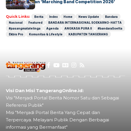
Petals Hadirkan ‘Marching Band Competition 2026’
Quick Links:
Berita
Index
Home
News Update
Bandara
Nasional
Featured
BANDARA INTERNASIONAL SOEKARNO-HATTA
#pasangmatatelinga
Agenda
ANGKASA PURA II
#bandaraSoetta
Ekbis Pro
Komunitas & Lifestyle
KABUPATEN TANGERANG
Visi Dan Misi TangerangOnline.id:
Visi "Menjadi Portal Berita Nomor Satu dan Sebagai
Referensi Publik"
Misi "Menjadi Portal Berita Yang Cepat dan
Terpercaya. Melayani Publik Dengan Berbagai
informasi yang Bermanfaat"