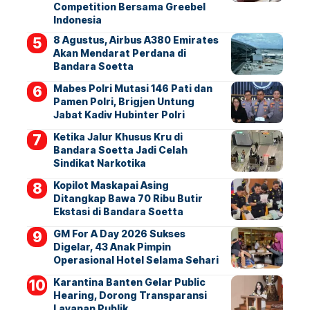
Competition Bersama Greebel
Indonesia
8 Agustus, Airbus A380 Emirates
Akan Mendarat Perdana di
Bandara Soetta
Mabes Polri Mutasi 146 Pati dan
Pamen Polri, Brigjen Untung
Jabat Kadiv Hubinter Polri
Ketika Jalur Khusus Kru di
Bandara Soetta Jadi Celah
Sindikat Narkotika
Kopilot Maskapai Asing
Ditangkap Bawa 70 Ribu Butir
Ekstasi di Bandara Soetta
GM For A Day 2026 Sukses
Digelar, 43 Anak Pimpin
Operasional Hotel Selama Sehari
Karantina Banten Gelar Public
Hearing, Dorong Transparansi
Layanan Publik