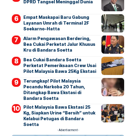
DPRD Tangsel Meninggal Dunia
Empat Maskapai Baru Gabung
Layanan Umrah di Terminal 2F
Soekarno-Hatta
Alarm Pengawasan Berdering,
Bea Cukai Perketat Jalur Khusus
Kru di Bandara Soetta
Bea Cukai Bandara Soetta
Perketat Pemeriksaan Crew Usai
Pilot Malaysia Bawa 25Kg Ekstasi
Terungkap! Pilot Malaysia
Pecandu Narkoba 20 Tahun,
Ditangkap Bawa Ekstasi di
Bandara Soetta
Pilot Malaysia Bawa Ekstasi 25
Kg, Siapkan Urine “Bersih” untuk
Kelabui Petugas di Bandara
Soetta
- Advertisement -