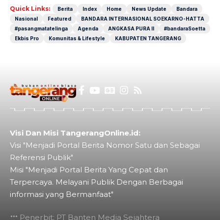
Quick Links:
Berita
Index
Home
News Update
Bandara
Nasional
Featured
BANDARA INTERNASIONAL SOEKARNO-HATTA
#pasangmatatelinga
Agenda
ANGKASA PURA II
#bandaraSoetta
Ekbis Pro
Komunitas & Lifestyle
KABUPATEN TANGERANG
Visi Dan Misi TangerangOnline.id:
Visi "Menjadi Portal Berita Nomor Satu dan Sebagai
Referensi Publik"
Misi "Menjadi Portal Berita Yang Cepat dan
Terpercaya. Melayani Publik Dengan Berbagai
informasi yang Bermanfaat"
Penerbit: PT Banten Media Sejahtera