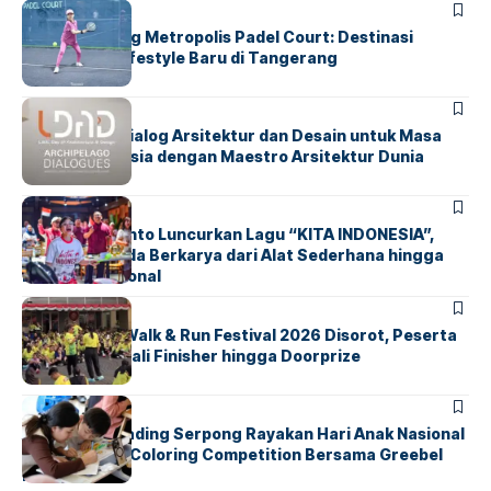
BERITA
HOME
Grand Opening Metropolis Padel Court: Destinasi
Olahraga & Lifestyle Baru di Tangerang
BERITA
HOME
LDAD 2026: Dialog Arsitektur dan Desain untuk Masa
Depan Indonesia dengan Maestro Arsitektur Dunia
BERITA
INDEX
Marissa Sutanto Luncurkan Lagu “KITA INDONESIA”,
Ajak Anak Muda Berkarya dari Alat Sederhana hingga
Musik Tradisional
BERITA
INDEX
Tangsel Fun Walk & Run Festival 2026 Disorot, Peserta
Keluhkan Medali Finisher hingga Doorprize
BERITA
INDEX
Atria Hotel Gading Serpong Rayakan Hari Anak Nasional
Lewat Family Coloring Competition Bersama Greebel
Indonesia