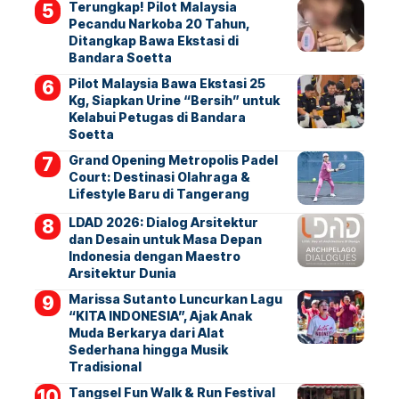
Terungkap! Pilot Malaysia
Pecandu Narkoba 20 Tahun,
Ditangkap Bawa Ekstasi di
Bandara Soetta
Pilot Malaysia Bawa Ekstasi 25
Kg, Siapkan Urine “Bersih” untuk
Kelabui Petugas di Bandara
Soetta
Grand Opening Metropolis Padel
Court: Destinasi Olahraga &
Lifestyle Baru di Tangerang
LDAD 2026: Dialog Arsitektur
dan Desain untuk Masa Depan
Indonesia dengan Maestro
Arsitektur Dunia
Marissa Sutanto Luncurkan Lagu
“KITA INDONESIA”, Ajak Anak
Muda Berkarya dari Alat
Sederhana hingga Musik
Tradisional
Tangsel Fun Walk & Run Festival