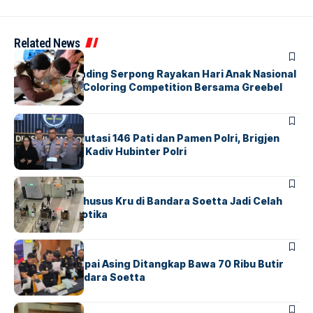
Related News
BERITA
INDEX
Atria Hotel Gading Serpong Rayakan Hari Anak Nasional
Lewat Family Coloring Competition Bersama Greebel
Indonesia
BERITA
Mabes Polri Mutasi 146 Pati dan Pamen Polri, Brigjen
Untung Jabat Kadiv Hubinter Polri
BANDARA
BERITA
Ketika Jalur Khusus Kru di Bandara Soetta Jadi Celah
Sindikat Narkotika
BANDARA
BERITA
Kopilot Maskapai Asing Ditangkap Bawa 70 Ribu Butir
Ekstasi di Bandara Soetta
BERITA
INDEX