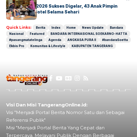
GM For A Day 2026 Sukses Digelar, 43 Anak Pimpin
Operasional Hotel Selama Sehari
Quick Links:
Berita
Index
Home
News Update
Bandara
Nasional
Featured
BANDARA INTERNASIONAL SOEKARNO-HATTA
#pasangmatatelinga
Agenda
ANGKASA PURA II
#bandaraSoetta
Ekbis Pro
Komunitas & Lifestyle
KABUPATEN TANGERANG
Visi Dan Misi TangerangOnline.id:
Visi "Menjadi Portal Berita Nomor Satu dan Sebagai
Referensi Publik"
Misi "Menjadi Portal Berita Yang Cepat dan
Terpercaya. Melayani Publik Dengan Berbagai