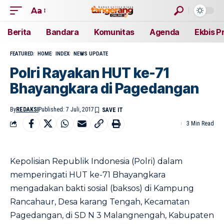
Aa
Berita
Bandara
Komunitas
Agenda
Ekbis P
FEATURED
HOME
INDEX
NEWS UPDATE
Polri Rayakan HUT ke-71
Bhayangkara di Pagedangan
By
REDAKSI
Published: 7 Juli, 2017
3 Min Read
Kepolisian Republik Indonesia (Polri) dalam
memperingati HUT ke-71 Bhayangkara
mengadakan bakti sosial (baksos) di Kampung
Rancahaur, Desa karang Tengah, Kecamatan
Pagedangan, di SD N 3 Malangnengah, Kabupaten