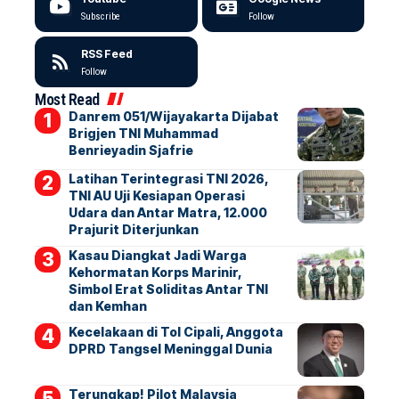
Subscribe
Follow
RSS Feed
Follow
Most Read
Danrem 051/Wijayakarta Dijabat
Brigjen TNI Muhammad
Benrieyadin Sjafrie
Latihan Terintegrasi TNI 2026,
TNI AU Uji Kesiapan Operasi
Udara dan Antar Matra, 12.000
Prajurit Diterjunkan
Kasau Diangkat Jadi Warga
Kehormatan Korps Marinir,
Simbol Erat Soliditas Antar TNI
dan Kemhan
Kecelakaan di Tol Cipali, Anggota
DPRD Tangsel Meninggal Dunia
Terungkap! Pilot Malaysia