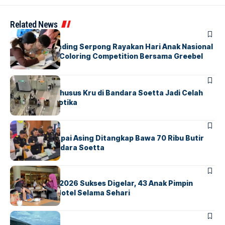
Related News
BERITA
INDEX
Atria Hotel Gading Serpong Rayakan Hari Anak Nasional
Lewat Family Coloring Competition Bersama Greebel
Indonesia
BANDARA
BERITA
Ketika Jalur Khusus Kru di Bandara Soetta Jadi Celah
Sindikat Narkotika
BANDARA
BERITA
Kopilot Maskapai Asing Ditangkap Bawa 70 Ribu Butir
Ekstasi di Bandara Soetta
BERITA
INDEX
GM For A Day 2026 Sukses Digelar, 43 Anak Pimpin
Operasional Hotel Selama Sehari
BANDARA
BERITA