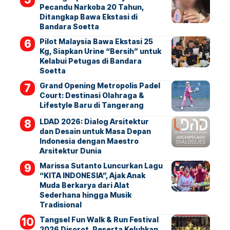
Pecandu Narkoba 20 Tahun,
Ditangkap Bawa Ekstasi di
Bandara Soetta
Pilot Malaysia Bawa Ekstasi 25
Kg, Siapkan Urine “Bersih” untuk
Kelabui Petugas di Bandara
Soetta
Grand Opening Metropolis Padel
Court: Destinasi Olahraga &
Lifestyle Baru di Tangerang
LDAD 2026: Dialog Arsitektur
dan Desain untuk Masa Depan
Indonesia dengan Maestro
Arsitektur Dunia
Marissa Sutanto Luncurkan Lagu
“KITA INDONESIA”, Ajak Anak
Muda Berkarya dari Alat
Sederhana hingga Musik
Tradisional
Tangsel Fun Walk & Run Festival
2026 Disorot, Peserta Keluhkan