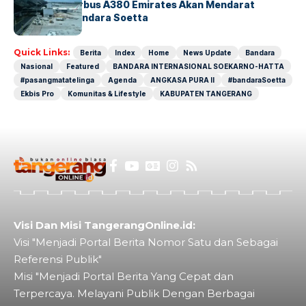
8 Agustus, Airbus A380 Emirates Akan Mendarat
Perdana di Bandara Soetta
Quick Links:
Berita
Index
Home
News Update
Bandara
Nasional
Featured
BANDARA INTERNASIONAL SOEKARNO-HATTA
#pasangmatatelinga
Agenda
ANGKASA PURA II
#bandaraSoetta
Ekbis Pro
Komunitas & Lifestyle
KABUPATEN TANGERANG
Visi Dan Misi TangerangOnline.id:
Visi "Menjadi Portal Berita Nomor Satu dan Sebagai
Referensi Publik"
Misi "Menjadi Portal Berita Yang Cepat dan
Terpercaya. Melayani Publik Dengan Berbagai