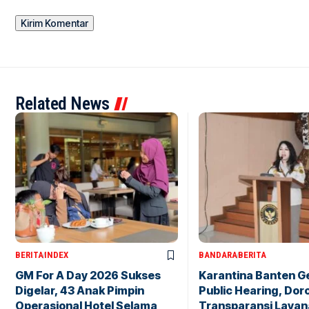
Related News
BERITA
INDEX
BANDARA
BERITA
GM For A Day 2026 Sukses
Karantina Banten G
Digelar, 43 Anak Pimpin
Public Hearing, Dor
Operasional Hotel Selama
Transparansi Layan