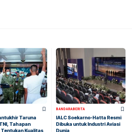
BANDARA
BERITA
antukhir Taruna
IALC Soekarno-Hatta Resmi
TNI, Tahapan
Dibuka untuk Industri Aviasi
 Tentukan Kualitas
Dunia