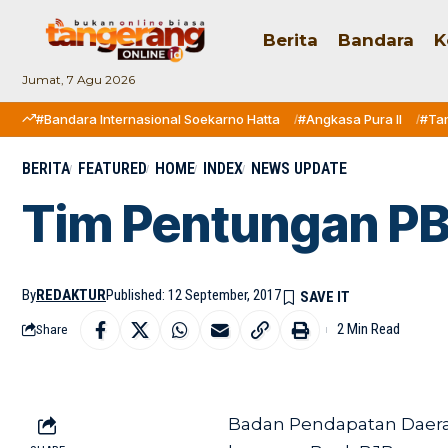
Berita
Bandara
K
Jumat, 7 Agu 2026
#Bandara Internasional Soekarno Hatta
#Angkasa Pura II
#Ta
BERITA
FEATURED
HOME
INDEX
NEWS UPDATE
Tim Pentungan PBB
By
REDAKTUR
Published: 12 September, 2017
2 Min Read
Share
Badan Pendapatan Daera