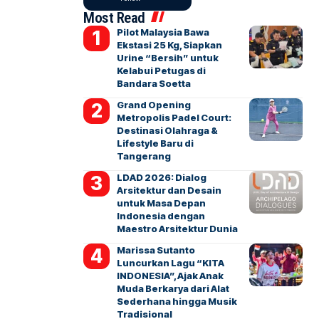
Most Read
Pilot Malaysia Bawa
Ekstasi 25 Kg, Siapkan
Urine “Bersih” untuk
Kelabui Petugas di
Bandara Soetta
Grand Opening
Metropolis Padel Court:
Destinasi Olahraga &
Lifestyle Baru di
Tangerang
LDAD 2026: Dialog
Arsitektur dan Desain
untuk Masa Depan
Indonesia dengan
Maestro Arsitektur Dunia
Marissa Sutanto
Luncurkan Lagu “KITA
INDONESIA”, Ajak Anak
Muda Berkarya dari Alat
Sederhana hingga Musik
Tradisional