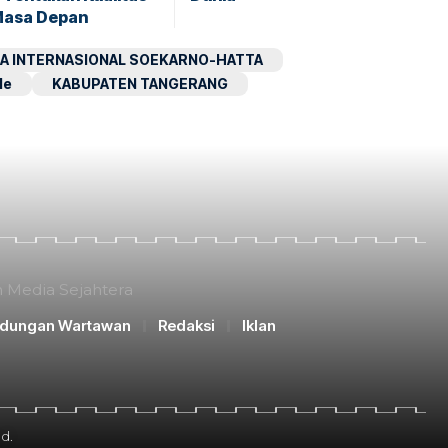
Masa Depan
A INTERNASIONAL SOEKARNO-HATTA
le
KABUPATEN TANGERANG
n Media Sejahtera
ndungan Wartawan
Redaksi
Iklan
d.