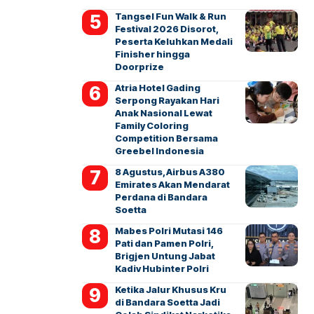
Tangsel Fun Walk & Run
Festival 2026 Disorot,
Peserta Keluhkan Medali
Finisher hingga
Doorprize
Atria Hotel Gading
Serpong Rayakan Hari
Anak Nasional Lewat
Family Coloring
Competition Bersama
Greebel Indonesia
8 Agustus, Airbus A380
Emirates Akan Mendarat
Perdana di Bandara
Soetta
Mabes Polri Mutasi 146
Pati dan Pamen Polri,
Brigjen Untung Jabat
Kadiv Hubinter Polri
Ketika Jalur Khusus Kru
di Bandara Soetta Jadi