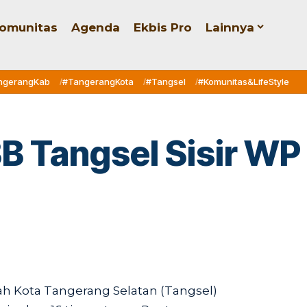
omunitas
Agenda
Ekbis Pro
Lainnya
ngerangKab
#TangerangKota
#Tangsel
#Komunitas&LifeStyle
 Tangsel Sisir WP 
h Kota Tangerang Selatan (Tangsel)