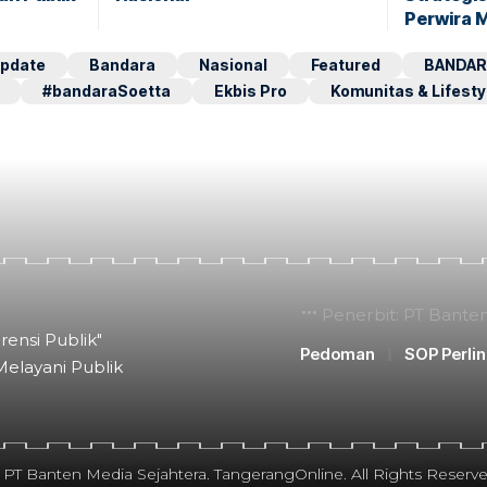
Perwira 
pdate
Bandara
Nasional
Featured
BANDAR
#bandaraSoetta
Ekbis Pro
Komunitas & Lifesty
Penerbit: PT Bante
rensi Publik"
Pedoman
SOP Perli
Melayani Publik
 PT Banten Media Sejahtera. TangerangOnline. All Rights Reserve