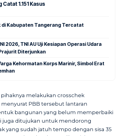
 Catat 1.151 Kasus
 di Kabupaten Tangerang Tercatat
NI 2026, TNI AU Uji Kesiapan Operasi Udara
rajurit Diterjunkan
arga Kehormatan Korps Marinir, Simbol Erat
Kemhan
 pihaknya melakukan crosschek
t menyurat PBB tersebut lantaran
entuk bangunan yang belum memperbaiki
ni juga ditujukan untuk mendorong
ak yang sudah jatuh tempo dengan sisa 35