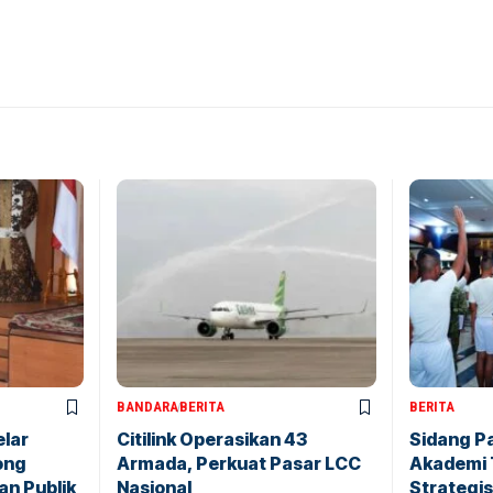
BANDARA
BERITA
BERITA
elar
Citilink Operasikan 43
Sidang P
ong
Armada, Perkuat Pasar LCC
Akademi 
an Publik
Nasional
Strategis