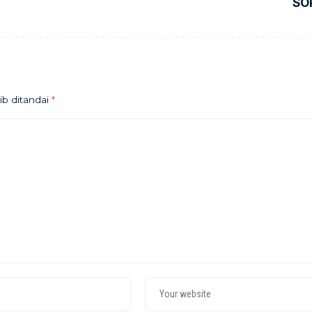
SO
ib ditandai
*