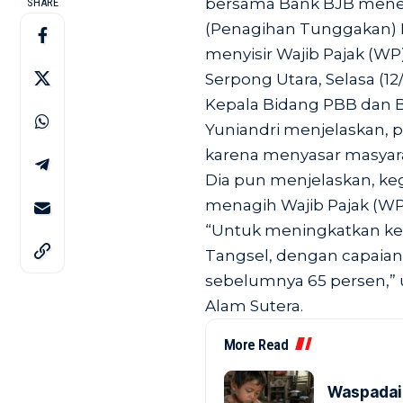
bersama Bank BJB mener
SHARE
(Penagihan Tunggakan) 
menyisir Wajib Pajak (WP
Serpong Utara, Selasa (12/
Kepala Bidang PBB dan B
Yuniandri menjelaskan, 
karena menyasar masyarak
Dia pun menjelaskan, ke
menagih Wajib Pajak (WP
“Untuk meningkatkan kes
Tangsel, dengan capaian 
sebelumnya 65 persen,” u
Alam Sutera.
More Read
Waspadai 