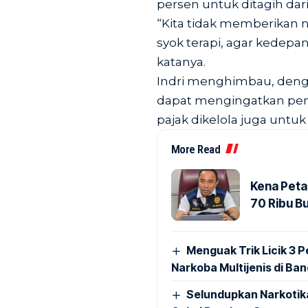
persen untuk ditagih dari
“Kita tidak memberikan 
syok terapi, agar kedepan
katanya.
Indri menghimbau, deng
dapat mengingatkan pent
pajak dikelola juga untu
More Read
Kena Peta
70 Ribu B
Menguak Trik Licik 3
Narkoba Multijenis di Ba
Selundupkan Narkotik