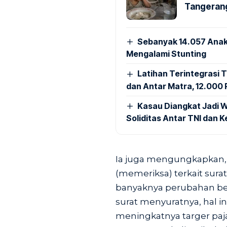
Tangerang
Sebanyak 14.057 Anak
Mengalami Stunting
Latihan Terintegrasi T
dan Antar Matra, 12.000 P
Kasau Diangkat Jadi W
Soliditas Antar TNI dan 
Ia juga mengungkapkan,
(memeriksa) terkait sura
banyaknya perubahan b
surat menyuratnya, hal i
meningkatnya targer paj