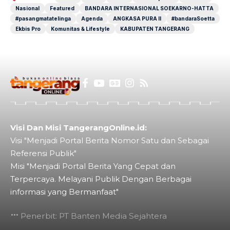
Nasional
Featured
BANDARA INTERNASIONAL SOEKARNO-HATTA
#pasangmatatelinga
Agenda
ANGKASA PURA II
#bandaraSoetta
Ekbis Pro
Komunitas & Lifestyle
KABUPATEN TANGERANG
Visi Dan Misi TangerangOnline.id:
Visi "Menjadi Portal Berita Nomor Satu dan Sebagai
Referensi Publik"
Misi "Menjadi Portal Berita Yang Cepat dan
Terpercaya. Melayani Publik Dengan Berbagai
informasi yang Bermanfaat"
Penerbit: PT Banten Media Sejahtera