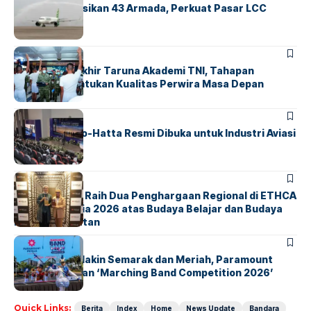
Citilink Operasikan 43 Armada, Perkuat Pasar LCC
Nasional
BERITA
Sidang Pantukhir Taruna Akademi TNI, Tahapan
Strategis Tentukan Kualitas Perwira Masa Depan
BANDARA
BERITA
IALC Soekarno-Hatta Resmi Dibuka untuk Industri Aviasi
Dunia
BERITA
ParagonCorp Raih Dua Penghargaan Regional di ETHCA
Southeast Asia 2026 atas Budaya Belajar dan Budaya
Kebermanfaatan
BERITA
INDEX
Akhir Pekan Makin Semarak dan Meriah, Paramount
Petals Hadirkan ‘Marching Band Competition 2026’
Quick Links:
Berita
Index
Home
News Update
Bandara