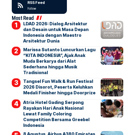
RSS Feed
Follow
Most Read
LDAD 2026: Dialog Arsitektur
dan Desain untuk Masa Depan
Indonesia dengan Maestro
Arsitektur Dunia
Marissa Sutanto Luncurkan Lagu
“KITA INDONESIA”, Ajak Anak
Muda Berkarya dari Alat
Sederhana hingga Musik
Tradisional
Tangsel Fun Walk & Run Festival
2026 Disorot, Peserta Keluhkan
Medali Finisher hingga Doorprize
Atria Hotel Gading Serpong
Rayakan Hari Anak Nasional
Lewat Family Coloring
Competition Bersama Greebel
Indonesia
8 Agustus, Airbus A380 Emirates