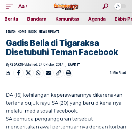
Aa
Berita
Bandara
Komunitas
Agenda
Ekbis P
BERITA
HOME
INDEX
NEWS UPDATE
Gadis Belia di Tigaraksa
Disetubuhi Teman Facebook
By
REDAKSI
Published: 24 Oktober, 2017
3 Min Read
DA (16) kehilangan keperawanannya dikarenakan
terlena bujuk rayu SA (20) yang baru dikenalnya
melalui media sosial Facebook.
SA pemuda pengangguran tersebut
menceritakan awal pertemuannya dengan korban