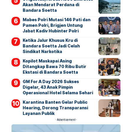
Akan Mendarat Perdana di
Bandara Soetta
Mabes Polri Mutasi 146 Pati dan
Pamen Polri, Brigjen Untung
Jabat Kadiv Hubinter Polri
Ketika Jalur Khusus Kru di
Bandara Soetta Jadi Celah
Sindikat Narkotika
Kopilot Maskapai Asing
Ditangkap Bawa 70 Ribu Butir
Ekstasi di Bandara Soetta
GM For A Day 2026 Sukses
Digelar, 43 Anak Pimpin
Operasional Hotel Selama Sehari
Karantina Banten Gelar Public
Hearing, Dorong Transparansi
Layanan Publik
- Advertisement -