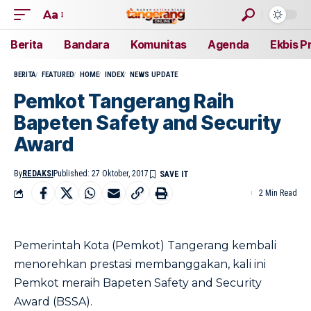
Aa
Berita
Bandara
Komunitas
Agenda
Ekbis P
BERITA
FEATURED
HOME
INDEX
NEWS UPDATE
Pemkot Tangerang Raih
Bapeten Safety and Security
Award
By
REDAKSI
Published: 27 Oktober, 2017
2 Min Read
Pemerintah Kota (Pemkot) Tangerang kembali
menorehkan prestasi membanggakan, kali ini
Pemkot meraih Bapeten Safety and Security
Award (BSSA).