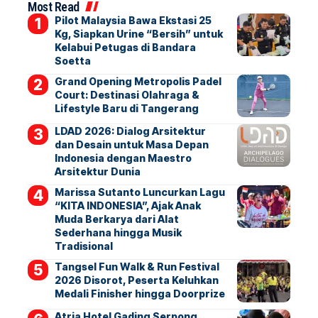
Most Read
Pilot Malaysia Bawa Ekstasi 25
Kg, Siapkan Urine “Bersih” untuk
Kelabui Petugas di Bandara
Soetta
Grand Opening Metropolis Padel
Court: Destinasi Olahraga &
Lifestyle Baru di Tangerang
LDAD 2026: Dialog Arsitektur
dan Desain untuk Masa Depan
Indonesia dengan Maestro
Arsitektur Dunia
Marissa Sutanto Luncurkan Lagu
“KITA INDONESIA”, Ajak Anak
Muda Berkarya dari Alat
Sederhana hingga Musik
Tradisional
Tangsel Fun Walk & Run Festival
2026 Disorot, Peserta Keluhkan
Medali Finisher hingga Doorprize
Atria Hotel Gading Serpong