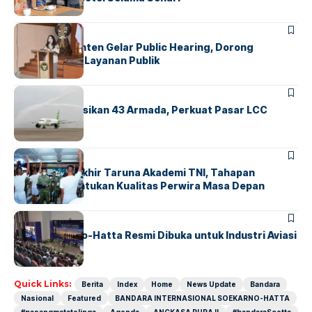
BANDARA
BERITA
Karantina Banten Gelar Public Hearing, Dorong
Transparansi Layanan Publik
BANDARA
BERITA
Citilink Operasikan 43 Armada, Perkuat Pasar LCC
Nasional
BERITA
Sidang Pantukhir Taruna Akademi TNI, Tahapan
Strategis Tentukan Kualitas Perwira Masa Depan
BANDARA
BERITA
IALC Soekarno-Hatta Resmi Dibuka untuk Industri Aviasi
Dunia
Quick Links:
Berita
Index
Home
News Update
Bandara
Nasional
Featured
BANDARA INTERNASIONAL SOEKARNO-HATTA