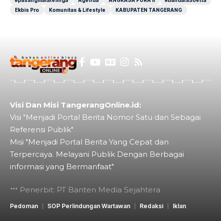
#pasangmatatelinga
Agenda
ANGKASA PURA II
#bandaraSoetta
Ekbis Pro
Komunitas & Lifestyle
KABUPATEN TANGERANG
Visi Dan Misi TangerangOnline.id:
Visi "Menjadi Portal Berita Nomor Satu dan Sebagai
Referensi Publik"
Misi "Menjadi Portal Berita Yang Cepat dan
Terpercaya. Melayani Publik Dengan Berbagai
informasi yang Bermanfaat"
Penerbit: PT Banten Media Sejahtera
Pedoman
SOP Perlindungan Wartawan
Redaksi
Iklan