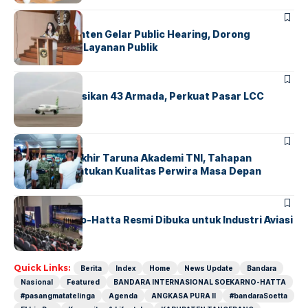
BANDARA
BERITA
Karantina Banten Gelar Public Hearing, Dorong
Transparansi Layanan Publik
BANDARA
BERITA
Citilink Operasikan 43 Armada, Perkuat Pasar LCC
Nasional
BERITA
Sidang Pantukhir Taruna Akademi TNI, Tahapan
Strategis Tentukan Kualitas Perwira Masa Depan
BANDARA
BERITA
IALC Soekarno-Hatta Resmi Dibuka untuk Industri Aviasi
Dunia
Quick Links:
Berita
Index
Home
News Update
Bandara
Nasional
Featured
BANDARA INTERNASIONAL SOEKARNO-HATTA
#pasangmatatelinga
Agenda
ANGKASA PURA II
#bandaraSoetta