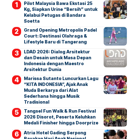
Pilot Malaysia Bawa Ekstasi 25
Kg, Siapkan Urine “Bersih” untuk
Kelabui Petugas di Bandara
Soetta
Grand Opening Metropolis Padel
Court: Destinasi Olahraga &
Lifestyle Baru di Tangerang
LDAD 2026: Dialog Arsitektur
dan Desain untuk Masa Depan
Indonesia dengan Maestro
Arsitektur Dunia
Marissa Sutanto Luncurkan Lagu
“KITA INDONESIA”, Ajak Anak
Muda Berkarya dari Alat
Sederhana hingga Musik
Tradisional
Tangsel Fun Walk & Run Festival
2026 Disorot, Peserta Keluhkan
Medali Finisher hingga Doorprize
Atria Hotel Gading Serpong
Rayakan Hari Anak Nasional