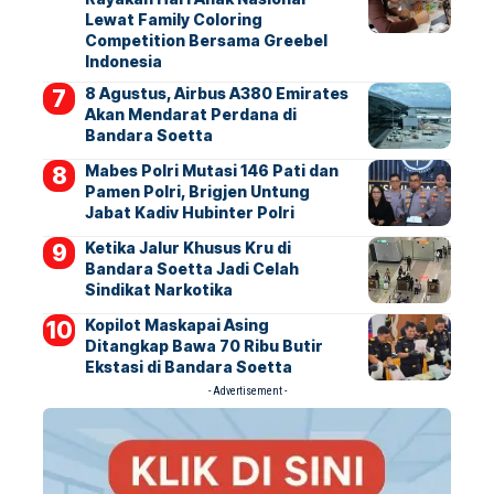
Lewat Family Coloring
Competition Bersama Greebel
Indonesia
8 Agustus, Airbus A380 Emirates
Akan Mendarat Perdana di
Bandara Soetta
Mabes Polri Mutasi 146 Pati dan
Pamen Polri, Brigjen Untung
Jabat Kadiv Hubinter Polri
Ketika Jalur Khusus Kru di
Bandara Soetta Jadi Celah
Sindikat Narkotika
Kopilot Maskapai Asing
Ditangkap Bawa 70 Ribu Butir
Ekstasi di Bandara Soetta
- Advertisement -