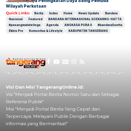
Sebagai Upaya Peningkatan Daya Saing Pemuda
Wilayah Perkotaan
Quick Links:
Berita
Index
Home
News Update
Bandara
Nasional
Featured
BANDARA INTERNASIONAL SOEKARNO-HATTA
#pasangmatatelinga
Agenda
ANGKASA PURA II
#bandaraSoetta
Ekbis Pro
Komunitas & Lifestyle
KABUPATEN TANGERANG
Visi Dan Misi TangerangOnline.id:
Visi "Menjadi Portal Berita Nomor Satu dan Sebagai
Referensi Publik"
Misi "Menjadi Portal Berita Yang Cepat dan
Terpercaya. Melayani Publik Dengan Berbagai
informasi yang Bermanfaat"