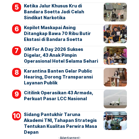
Ketika Jalur Khusus Kru di
Bandara Soetta Jadi Celah
Sindikat Narkotika
Kopilot Maskapai Asing
Ditangkap Bawa 70 Ribu Butir
Ekstasi di Bandara Soetta
GM For A Day 2026 Sukses
Digelar, 43 Anak Pimpin
Operasional Hotel Selama Sehari
Karantina Banten Gelar Public
Hearing, Dorong Transparansi
Layanan Publik
Citilink Operasikan 43 Armada,
Perkuat Pasar LCC Nasional
Sidang Pantukhir Taruna
Akademi TNI, Tahapan Strategis
Tentukan Kualitas Perwira Masa
Depan
- Advertisement -