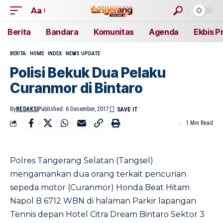
Aa
Berita
Bandara
Komunitas
Agenda
Ekbis P
BERITA
HOME
INDEX
NEWS UPDATE
Polisi Bekuk Dua Pelaku
Curanmor di Bintaro
By
REDAKSI
Published: 6 Desember, 2017
1 Min Read
Polres Tangerang Selatan (Tangsel)
mengamankan dua orang terkait pencurian
sepeda motor (Curanmor) Honda Beat Hitam
Napol B 6712 WBN di halaman Parkir lapangan
Tennis depan Hotel Citra Dream Bintaro Sektor 3