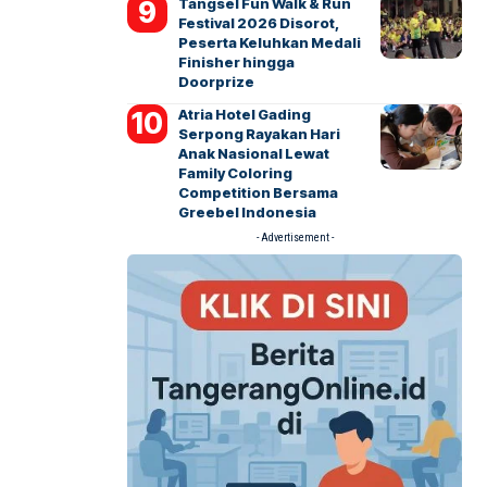
Tangsel Fun Walk & Run
Festival 2026 Disorot,
Peserta Keluhkan Medali
Finisher hingga
Doorprize
Atria Hotel Gading
Serpong Rayakan Hari
Anak Nasional Lewat
Family Coloring
Competition Bersama
Greebel Indonesia
- Advertisement -