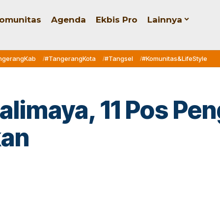
omunitas
Agenda
Ekbis Pro
Lainnya
ngerangKab
#TangerangKota
#Tangsel
#Komunitas&LifeStyle
Kalimaya, 11 Pos P
kan