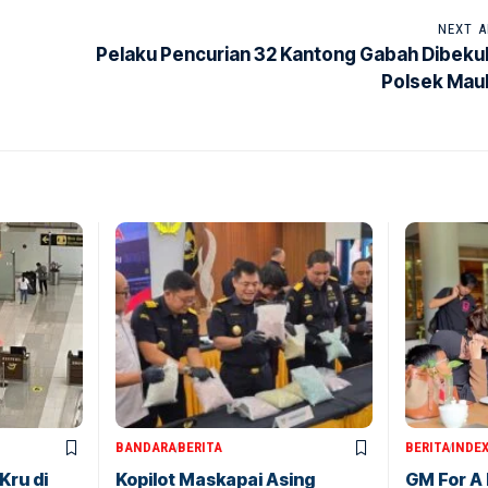
NEXT A
Pelaku Pencurian 32 Kantong Gabah Dibeku
Polsek Mau
BANDARA
BERITA
BERITA
INDE
Kru di
Kopilot Maskapai Asing
GM For A