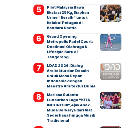
Pilot Malaysia Bawa
Ekstasi 25 Kg, Siapkan
Urine “Bersih” untuk
Kelabui Petugas di
Bandara Soetta
Grand Opening
Metropolis Padel Court:
Destinasi Olahraga &
Lifestyle Baru di
Tangerang
LDAD 2026: Dialog
Arsitektur dan Desain
untuk Masa Depan
Indonesia dengan
Maestro Arsitektur Dunia
Marissa Sutanto
Luncurkan Lagu “KITA
INDONESIA”, Ajak Anak
Muda Berkarya dari Alat
Sederhana hingga Musik
Tradisional