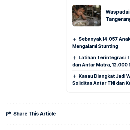
Waspadai 
Tangerang
Sebanyak 14.057 Anak
Mengalami Stunting
Latihan Terintegrasi T
dan Antar Matra, 12.000 P
Kasau Diangkat Jadi W
Soliditas Antar TNI dan 
Share This Article