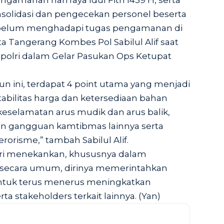
amanan hari raya Idul Fitri 1439 H, serta
nsolidasi dan pengecekan personel beserta
ebelum menghadapi tugas pengamanan di
ta Tangerang Kombes Pol Sabilul Alif saat
lri dalam Gelar Pasukan Ops Ketupat
un ini, terdapat 4 point utama yang menjadi
stabilitas harga dan ketersediaan bahan
keselamatan arus mudik dan arus balik,
an gangguan kamtibmas lainnya serta
rorisme,” tambah Sabilul Alif.
lri menekankan, khususnya dalam
ecara umum, dirinya memerintahkan
untuk terus menerus meningkatkan
a stakeholders terkait lainnya. (Yan)