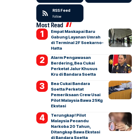
RSS Feed
Follow
Most Read
Empat Maskapai Baru
Gabung Layanan Umrah
di Terminal 2F Soekarno-
Hatta
Alarm Pengawasan
Berdering, Bea Cukai
Perketat Jalur Khusus
Kru di Bandara Soetta
Bea Cukai Bandara
Soetta Perketat
Pemeriksaan Crew Usai
Pilot Malaysia Bawa 25Kg
Ekstasi
Terungkap! Pilot
Malaysia Pecandu
Narkoba 20 Tahun,
Ditangkap Bawa Ekstasi
di Bandara Soetta