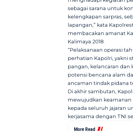
menghadapi kegiatan peng
sebagai sarana untuk ko
kelengkapan sarpras, s
lapangan,” kata Kapolres
membacakan amanat Kapo
Kalimaya 2018.
“Pelaksanaan operasi tah
perhatian Kapolri, yakni 
pangan, kelancaran dan 
potensi bencana alam d
ancaman tindak pidana te
Di akhir sambutan, Kapo
mewujudkan keamanan s
kepada seluruh jajaran 
kerjasama dengan TNI sert
More Read