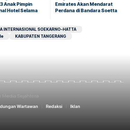
43 Anak Pimpin
Emirates Akan Mendarat
nal Hotel Selama
Perdana di Bandara Soetta
A INTERNASIONAL SOEKARNO-HATTA
le
KABUPATEN TANGERANG
n Media Sejahtera
ndungan Wartawan
Redaksi
Iklan