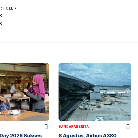
RTICLE
k
k
X
BANDARA
BERITA
 Day 2026 Sukses
8 Agustus, Airbus A380