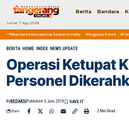
Berita
Bandara
K
Jumat, 7 Agu 2026
#Bandara Internasional Soekarno Hatta
#Angkasa Pura II
#Ta
BERITA
HOME
INDEX
NEWS UPDATE
Operasi Ketupat 
Personel Dikerah
By
REDAKSI
Published: 6 Juni, 2018
2 Min Read
Share