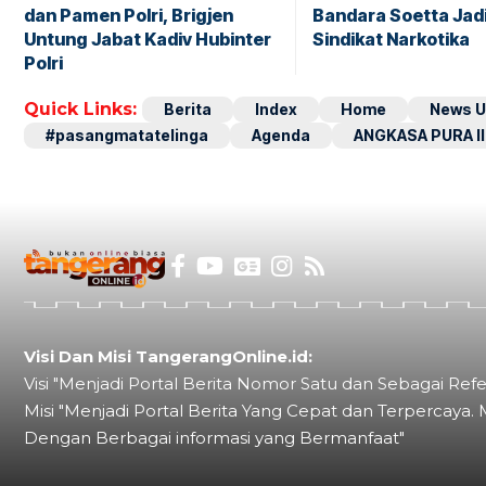
dan Pamen Polri, Brigjen
Bandara Soetta Jad
Untung Jabat Kadiv Hubinter
Sindikat Narkotika
Polri
Quick Links:
Berita
Index
Home
News U
#pasangmatatelinga
Agenda
ANGKASA PURA II
Visi Dan Misi TangerangOnline.id:
Visi "Menjadi Portal Berita Nomor Satu dan Sebagai Refe
Misi "Menjadi Portal Berita Yang Cepat dan Terpercaya. 
Dengan Berbagai informasi yang Bermanfaat"