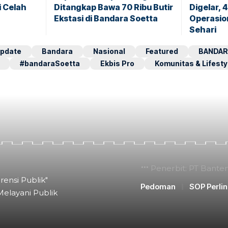
i Celah
Ditangkap Bawa 70 Ribu Butir
Digelar, 
Ekstasi di Bandara Soetta
Operasio
Sehari
pdate
Bandara
Nasional
Featured
BANDAR
#bandaraSoetta
Ekbis Pro
Komunitas & Lifesty
Penerbit: PT Bante
rensi Publik"
Pedoman
SOP Perli
Melayani Publik