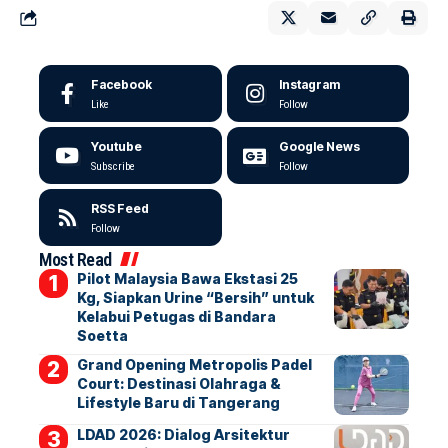
Facebook
Instagram
Like
Follow
Youtube
Google News
Subscribe
Follow
RSS Feed
Follow
Most Read
Pilot Malaysia Bawa Ekstasi 25
Kg, Siapkan Urine “Bersih” untuk
Kelabui Petugas di Bandara
Soetta
Grand Opening Metropolis Padel
Court: Destinasi Olahraga &
Lifestyle Baru di Tangerang
LDAD 2026: Dialog Arsitektur