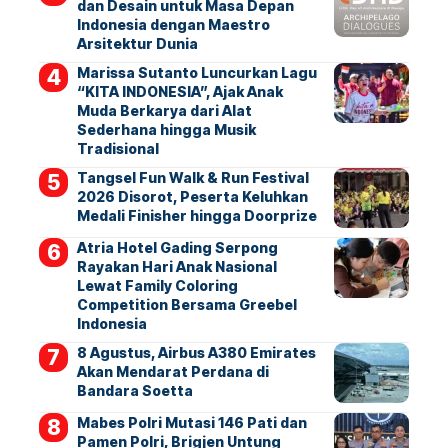
dan Desain untuk Masa Depan
Indonesia dengan Maestro
Arsitektur Dunia
Marissa Sutanto Luncurkan Lagu
“KITA INDONESIA”, Ajak Anak
Muda Berkarya dari Alat
Sederhana hingga Musik
Tradisional
Tangsel Fun Walk & Run Festival
2026 Disorot, Peserta Keluhkan
Medali Finisher hingga Doorprize
Atria Hotel Gading Serpong
Rayakan Hari Anak Nasional
Lewat Family Coloring
Competition Bersama Greebel
Indonesia
8 Agustus, Airbus A380 Emirates
Akan Mendarat Perdana di
Bandara Soetta
Mabes Polri Mutasi 146 Pati dan
Pamen Polri, Brigjen Untung