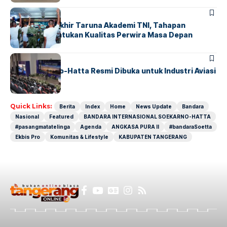
BERITA
Sidang Pantukhir Taruna Akademi TNI, Tahapan
Strategis Tentukan Kualitas Perwira Masa Depan
BANDARA
BERITA
IALC Soekarno-Hatta Resmi Dibuka untuk Industri Aviasi
Dunia
Quick Links:
Berita
Index
Home
News Update
Bandara
Nasional
Featured
BANDARA INTERNASIONAL SOEKARNO-HATTA
#pasangmatatelinga
Agenda
ANGKASA PURA II
#bandaraSoetta
Ekbis Pro
Komunitas & Lifestyle
KABUPATEN TANGERANG