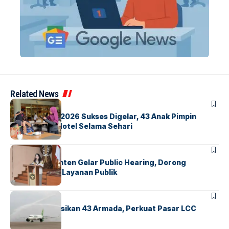
Related News
BERITA
INDEX
GM For A Day 2026 Sukses Digelar, 43 Anak Pimpin
Operasional Hotel Selama Sehari
BANDARA
BERITA
Karantina Banten Gelar Public Hearing, Dorong
Transparansi Layanan Publik
BANDARA
BERITA
Citilink Operasikan 43 Armada, Perkuat Pasar LCC
Nasional