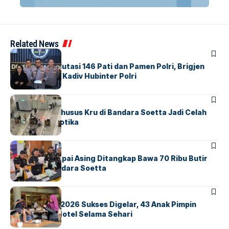
Related News
BERITA
Mabes Polri Mutasi 146 Pati dan Pamen Polri, Brigjen
Untung Jabat Kadiv Hubinter Polri
BANDARA
BERITA
Ketika Jalur Khusus Kru di Bandara Soetta Jadi Celah
Sindikat Narkotika
BANDARA
BERITA
Kopilot Maskapai Asing Ditangkap Bawa 70 Ribu Butir
Ekstasi di Bandara Soetta
BERITA
INDEX
GM For A Day 2026 Sukses Digelar, 43 Anak Pimpin
Operasional Hotel Selama Sehari