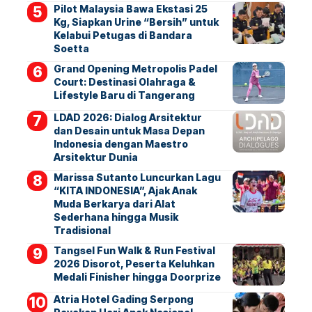
Pilot Malaysia Bawa Ekstasi 25
Kg, Siapkan Urine “Bersih” untuk
Kelabui Petugas di Bandara
Soetta
Grand Opening Metropolis Padel
Court: Destinasi Olahraga &
Lifestyle Baru di Tangerang
LDAD 2026: Dialog Arsitektur
dan Desain untuk Masa Depan
Indonesia dengan Maestro
Arsitektur Dunia
Marissa Sutanto Luncurkan Lagu
“KITA INDONESIA”, Ajak Anak
Muda Berkarya dari Alat
Sederhana hingga Musik
Tradisional
Tangsel Fun Walk & Run Festival
2026 Disorot, Peserta Keluhkan
Medali Finisher hingga Doorprize
Atria Hotel Gading Serpong