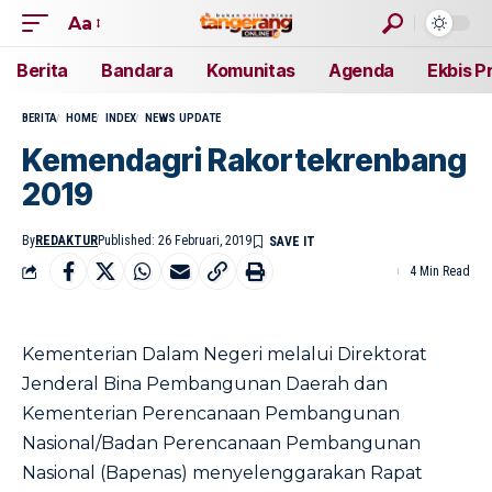
Aa
Berita
Bandara
Komunitas
Agenda
Ekbis P
BERITA
HOME
INDEX
NEWS UPDATE
Kemendagri Rakortekrenbang
2019
By
REDAKTUR
Published: 26 Februari, 2019
4 Min Read
Kementerian Dalam Negeri melalui Direktorat
Jenderal Bina Pembangunan Daerah dan
Kementerian Perencanaan Pembangunan
Nasional/Badan Perencanaan Pembangunan
Nasional (Bapenas) menyelenggarakan Rapat