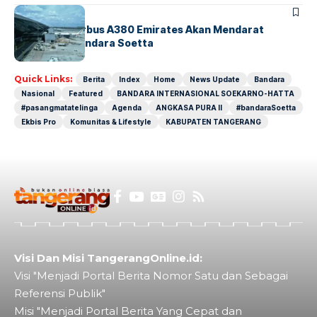
BANDARA
BERITA
8 Agustus, Airbus A380 Emirates Akan Mendarat
Perdana di Bandara Soetta
Quick Links:
Berita
Index
Home
News Update
Bandara
Nasional
Featured
BANDARA INTERNASIONAL SOEKARNO-HATTA
#pasangmatatelinga
Agenda
ANGKASA PURA II
#bandaraSoetta
Ekbis Pro
Komunitas & Lifestyle
KABUPATEN TANGERANG
Visi Dan Misi TangerangOnline.id:
Visi "Menjadi Portal Berita Nomor Satu dan Sebagai
Referensi Publik"
Misi "Menjadi Portal Berita Yang Cepat dan