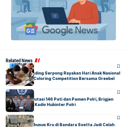
Related News
BERITA
INDEX
Atria Hotel Gading Serpong Rayakan Hari Anak Nasional
Lewat Family Coloring Competition Bersama Greebel
Indonesia
BERITA
Mabes Polri Mutasi 146 Pati dan Pamen Polri, Brigjen
Untung Jabat Kadiv Hubinter Polri
BANDARA
BERITA
Ketika Jalur Khusus Kru di Bandara Soetta Jadi Celah