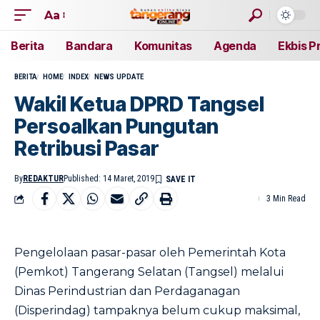
Aa
Berita
Bandara
Komunitas
Agenda
Ekbis P
BERITA
HOME
INDEX
NEWS UPDATE
Wakil Ketua DPRD Tangsel
Persoalkan Pungutan
Retribusi Pasar
By
REDAKTUR
Published: 14 Maret, 2019
3 Min Read
Pengelolaan pasar-pasar oleh Pemerintah Kota
(Pemkot) Tangerang Selatan (Tangsel) melalui
Dinas Perindustrian dan Perdaganagan
(Disperindag) tampaknya belum cukup maksimal,