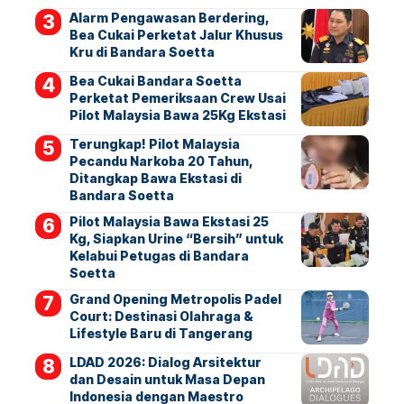
Alarm Pengawasan Berdering,
Bea Cukai Perketat Jalur Khusus
Kru di Bandara Soetta
Bea Cukai Bandara Soetta
Perketat Pemeriksaan Crew Usai
Pilot Malaysia Bawa 25Kg Ekstasi
Terungkap! Pilot Malaysia
Pecandu Narkoba 20 Tahun,
Ditangkap Bawa Ekstasi di
Bandara Soetta
Pilot Malaysia Bawa Ekstasi 25
Kg, Siapkan Urine “Bersih” untuk
Kelabui Petugas di Bandara
Soetta
Grand Opening Metropolis Padel
Court: Destinasi Olahraga &
Lifestyle Baru di Tangerang
LDAD 2026: Dialog Arsitektur
dan Desain untuk Masa Depan
Indonesia dengan Maestro