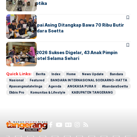
Sindikat Narkotika
BANDARA
BERITA
Kopilot Maskapai Asing Ditangkap Bawa 70 Ribu Butir
Ekstasi di Bandara Soetta
BERITA
INDEX
GM For A Day 2026 Sukses Digelar, 43 Anak Pimpin
Operasional Hotel Selama Sehari
Quick Links:
Berita
Index
Home
News Update
Bandara
Nasional
Featured
BANDARA INTERNASIONAL SOEKARNO-HATTA
#pasangmatatelinga
Agenda
ANGKASA PURA II
#bandaraSoetta
Ekbis Pro
Komunitas & Lifestyle
KABUPATEN TANGERANG