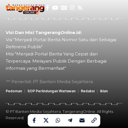
Visi Dan Misi TangerangOnline.id:
Visi "Menjadi Portal Berita Nomor Satu dan Sebagai
Referensi Publik"
Misi "Menjadi Portal Berita Yang Cepat dan
Terpercaya. Melayani Publik Dengan Berbagai
informasi yang Bermanfaat"
Penerbit: PT Banten Media Sejahtera
Pedoman
SOP Perlindungan Wartawan
Redaksi
Iklan
© PT Banten Media Sejahtera. TangerangOnline. All Rights
Reserved.