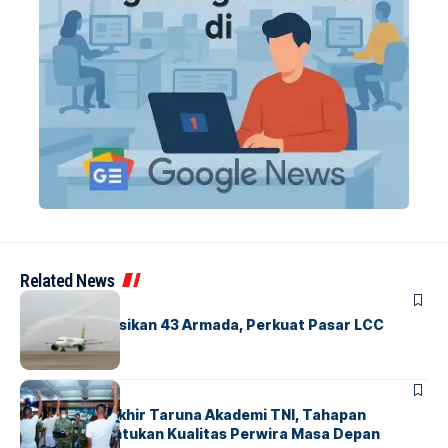
Related News
BANDARA
BERITA
Citilink Operasikan 43 Armada, Perkuat Pasar LCC
Nasional
BERITA
Sidang Pantukhir Taruna Akademi TNI, Tahapan
Strategis Tentukan Kualitas Perwira Masa Depan