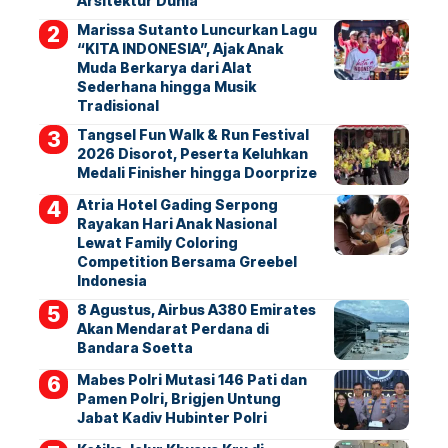
Arsitektur Dunia
Marissa Sutanto Luncurkan Lagu
“KITA INDONESIA”, Ajak Anak
Muda Berkarya dari Alat
Sederhana hingga Musik
Tradisional
Tangsel Fun Walk & Run Festival
2026 Disorot, Peserta Keluhkan
Medali Finisher hingga Doorprize
Atria Hotel Gading Serpong
Rayakan Hari Anak Nasional
Lewat Family Coloring
Competition Bersama Greebel
Indonesia
8 Agustus, Airbus A380 Emirates
Akan Mendarat Perdana di
Bandara Soetta
Mabes Polri Mutasi 146 Pati dan
Pamen Polri, Brigjen Untung
Jabat Kadiv Hubinter Polri