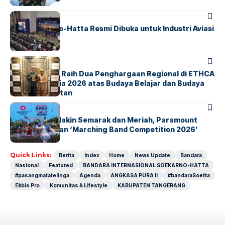
BANDARA
BERITA
IALC Soekarno-Hatta Resmi Dibuka untuk Industri Aviasi
Dunia
BERITA
ParagonCorp Raih Dua Penghargaan Regional di ETHCA
Southeast Asia 2026 atas Budaya Belajar dan Budaya
Kebermanfaatan
BERITA
INDEX
Akhir Pekan Makin Semarak dan Meriah, Paramount
Petals Hadirkan ‘Marching Band Competition 2026’
Quick Links:
Berita
Index
Home
News Update
Bandara
Nasional
Featured
BANDARA INTERNASIONAL SOEKARNO-HATTA
#pasangmatatelinga
Agenda
ANGKASA PURA II
#bandaraSoetta
Ekbis Pro
Komunitas & Lifestyle
KABUPATEN TANGERANG