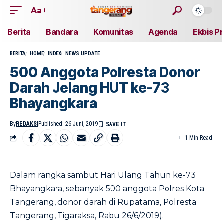
Aa
Berita
Bandara
Komunitas
Agenda
Ekbis P
BERITA
HOME
INDEX
NEWS UPDATE
500 Anggota Polresta Donor
Darah Jelang HUT ke-73
Bhayangkara
By
REDAKSI
Published: 26 Juni, 2019
1 Min Read
Dalam rangka sambut Hari Ulang Tahun ke-73
Bhayangkara, sebanyak 500 anggota Polres Kota
Tangerang, donor darah di Rupatama, Polresta
Tangerang, Tigaraksa, Rabu 26/6/2019).