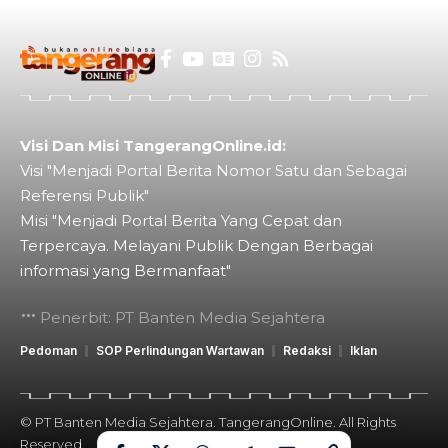
Visi Dan Misi TangerangOnline.id:
Visi "Menjadi Portal Berita Nomor Satu dan Sebagai
Referensi Publik"
Misi "Menjadi Portal Berita Yang Cepat dan
Terpercaya. Melayani Publik Dengan Berbagai
informasi yang Bermanfaat"
Penerbit: PT Banten Media Sejahtera
Pedoman
SOP Perlindungan Wartawan
Redaksi
Iklan
© PT Banten Media Sejahtera. TangerangOnline. All Rights
Reserved.