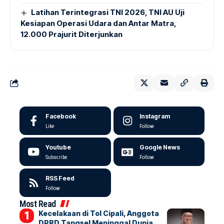
Latihan Terintegrasi TNI 2026, TNI AU Uji
Kesiapan Operasi Udara dan Antar Matra,
12.000 Prajurit Diterjunkan
Facebook
Instagram
Like
Follow
Youtube
Google News
Subscribe
Follow
RSS Feed
Follow
Most Read
Kecelakaan di Tol Cipali, Anggota
DPRD Tangsel Meninggal Dunia