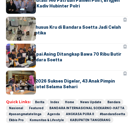
Mabes Polri Mutasi 146 Pati dan Pamen Polri, Brigjen
Untung Jabat Kadiv Hubinter Polri
BANDARA
BERITA
Ketika Jalur Khusus Kru di Bandara Soetta Jadi Celah
Sindikat Narkotika
BANDARA
BERITA
Kopilot Maskapai Asing Ditangkap Bawa 70 Ribu Butir
Ekstasi di Bandara Soetta
BERITA
INDEX
GM For A Day 2026 Sukses Digelar, 43 Anak Pimpin
Operasional Hotel Selama Sehari
Quick Links:
Berita
Index
Home
News Update
Bandara
Nasional
Featured
BANDARA INTERNASIONAL SOEKARNO-HATTA
#pasangmatatelinga
Agenda
ANGKASA PURA II
#bandaraSoetta
Ekbis Pro
Komunitas & Lifestyle
KABUPATEN TANGERANG