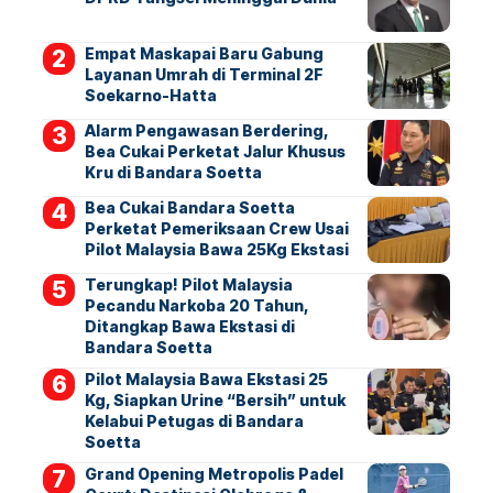
Empat Maskapai Baru Gabung
Layanan Umrah di Terminal 2F
Soekarno-Hatta
Alarm Pengawasan Berdering,
Bea Cukai Perketat Jalur Khusus
Kru di Bandara Soetta
Bea Cukai Bandara Soetta
Perketat Pemeriksaan Crew Usai
Pilot Malaysia Bawa 25Kg Ekstasi
Terungkap! Pilot Malaysia
Pecandu Narkoba 20 Tahun,
Ditangkap Bawa Ekstasi di
Bandara Soetta
Pilot Malaysia Bawa Ekstasi 25
Kg, Siapkan Urine “Bersih” untuk
Kelabui Petugas di Bandara
Soetta
Grand Opening Metropolis Padel