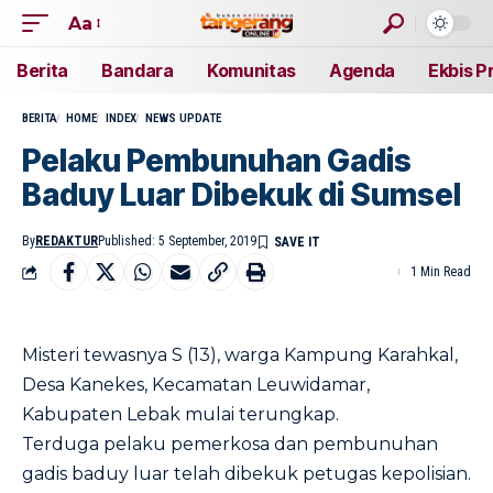
Aa
Berita
Bandara
Komunitas
Agenda
Ekbis P
BERITA
HOME
INDEX
NEWS UPDATE
Pelaku Pembunuhan Gadis
Baduy Luar Dibekuk di Sumsel
By
REDAKTUR
Published: 5 September, 2019
1 Min Read
Misteri tewasnya S (13), warga Kampung Karahkal,
Desa Kanekes, Kecamatan Leuwidamar,
Kabupaten Lebak mulai terungkap.
Terduga pelaku pemerkosa dan pembunuhan
gadis baduy luar telah dibekuk petugas kepolisian.