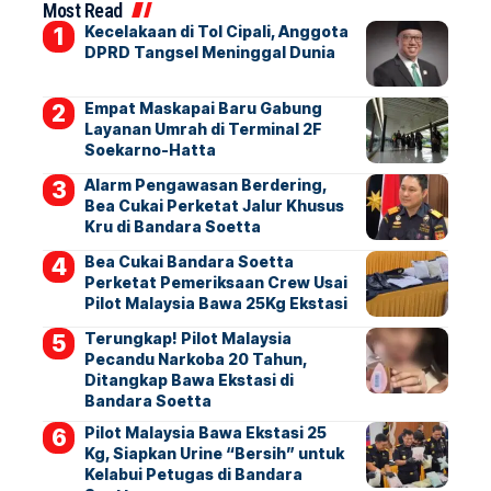
Most Read
Kecelakaan di Tol Cipali, Anggota
DPRD Tangsel Meninggal Dunia
Empat Maskapai Baru Gabung
Layanan Umrah di Terminal 2F
Soekarno-Hatta
Alarm Pengawasan Berdering,
Bea Cukai Perketat Jalur Khusus
Kru di Bandara Soetta
Bea Cukai Bandara Soetta
Perketat Pemeriksaan Crew Usai
Pilot Malaysia Bawa 25Kg Ekstasi
Terungkap! Pilot Malaysia
Pecandu Narkoba 20 Tahun,
Ditangkap Bawa Ekstasi di
Bandara Soetta
Pilot Malaysia Bawa Ekstasi 25
Kg, Siapkan Urine “Bersih” untuk
Kelabui Petugas di Bandara