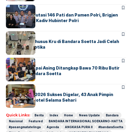
BERITA
Mabes Polri Mutasi 146 Pati dan Pamen Polri, Brigjen
Untung Jabat Kadiv Hubinter Polri
BANDARA
BERITA
Ketika Jalur Khusus Kru di Bandara Soetta Jadi Celah
Sindikat Narkotika
BANDARA
BERITA
Kopilot Maskapai Asing Ditangkap Bawa 70 Ribu Butir
Ekstasi di Bandara Soetta
BERITA
INDEX
GM For A Day 2026 Sukses Digelar, 43 Anak Pimpin
Operasional Hotel Selama Sehari
Quick Links:
Berita
Index
Home
News Update
Bandara
Nasional
Featured
BANDARA INTERNASIONAL SOEKARNO-HATTA
#pasangmatatelinga
Agenda
ANGKASA PURA II
#bandaraSoetta