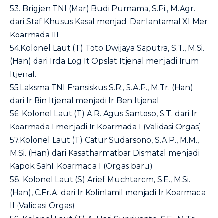
53. Brigjen TNI (Mar) Budi Purnama, S.Pi., M.Agr.
dari Staf Khusus Kasal menjadi Danlantamal XI Mer
Koarmada III
54.Kolonel Laut (T) Toto Dwijaya Saputra, S.T., M.Si.
(Han) dari Irda Log It Opslat Itjenal menjadi Irum
Itjenal.
55.Laksma TNI Fransiskus S.R., S.A.P., M.Tr. (Han)
dari Ir Bin Itjenal menjadi Ir Ben Itjenal
56. Kolonel Laut (T) A.R. Agus Santoso, S.T. dari Ir
Koarmada I menjadi Ir Koarmada I (Validasi Orgas)
57.Kolonel Laut (T) Catur Sudarsono, S.A.P., M.M.,
M.Si. (Han) dari Kasatharmatbar Dismatal menjadi
Kapok Sahli Koarmada I (Orgas baru)
58. Kolonel Laut (S) Arief Muchtarom, S.E., M.Si.
(Han), C.Fr.A. dari Ir Kolinlamil menjadi Ir Koarmada
II (Validasi Orgas)