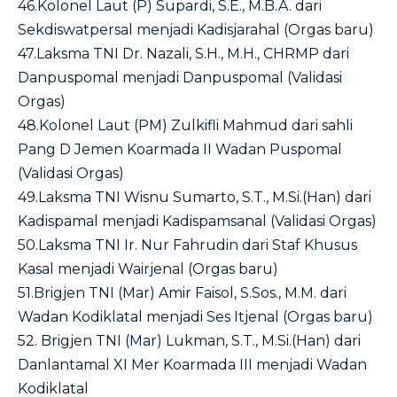
46.Kolonel Laut (P) Supardi, S.E., M.B.A. dari
Sekdiswatpersal menjadi Kadisjarahal (Orgas baru)
47.Laksma TNI Dr. Nazali, S.H., M.H., CHRMP dari
Danpuspomal menjadi Danpuspomal (Validasi
Orgas)
48.Kolonel Laut (PM) Zulkifli Mahmud dari sahli
Pang D Jemen Koarmada II Wadan Puspomal
(Validasi Orgas)
49.Laksma TNI Wisnu Sumarto, S.T., M.Si.(Han) dari
Kadispamal menjadi Kadispamsanal (Validasi Orgas)
50.Laksma TNI Ir. Nur Fahrudin dari Staf Khusus
Kasal menjadi Wairjenal (Orgas baru)
51.Brigjen TNI (Mar) Amir Faisol, S.Sos., M.M. dari
Wadan Kodiklatal menjadi Ses Itjenal (Orgas baru)
52. Brigjen TNI (Mar) Lukman, S.T., M.Si.(Han) dari
Danlantamal XI Mer Koarmada III menjadi Wadan
Kodiklatal