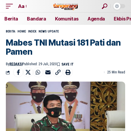
Aa
Berita
Bandara
Komunitas
Agenda
Ekbis P
BERITA
HOME
INDEX
NEWS UPDATE
Mabes TNI Mutasi 181 Pati dan
Pamen
By
REDAKSI
Published: 29 Juli, 2020
25 Min Read