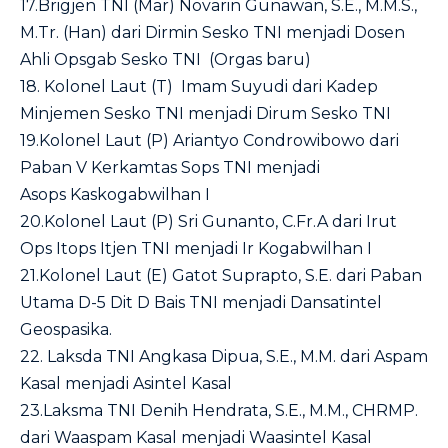
17.Brigjen TNI (Mar) Novarin Gunawan, S.E., M.M.S.,
M.Tr. (Han) dari Dirmin Sesko TNI menjadi Dosen
Ahli Opsgab Sesko TNI (Orgas baru)
18. Kolonel Laut (T) Imam Suyudi dari Kadep
Minjemen Sesko TNI menjadi Dirum Sesko TNI
19.Kolonel Laut (P) Ariantyo Condrowibowo dari
Paban V Kerkamtas Sops TNI menjadi
Asops Kaskogabwilhan I
20.Kolonel Laut (P) Sri Gunanto, C.Fr.A dari Irut
Ops Itops Itjen TNI menjadi Ir Kogabwilhan I
21.Kolonel Laut (E) Gatot Suprapto, S.E. dari Paban
Utama D-5 Dit D Bais TNI menjadi Dansatintel
Geospasika.
22. Laksda TNI Angkasa Dipua, S.E., M.M. dari Aspam
Kasal menjadi Asintel Kasal
23.Laksma TNI Denih Hendrata, S.E., M.M., CHRMP.
dari Waaspam Kasal menjadi Waasintel Kasal