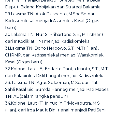
Kemhan menjadi Direktur Strategi Kamla pada
Deputi Bidang Kebijakan dan Strategi Bakamla
29.Laksma TNI Atok Dushanto, M.Soc.Sc. dari
Kadiskomlekal menjadi Askomlek Kasal (Orgas
baru)
30.Laksma TNI Nur S. Prihartono, S.E., M.Tr.(Han)
dari Ir Kodiklat TNI menjadi Kadiskomlekal
31.Laksma TNI Dono Herbowo, S.T., M.Tr.(Han).,
CHRMP. dari Kadissenlekal menjadi Waaskomlek
Kasal (Orgas baru)
32.Kolonel Laut (E) Endarto Pantja Irianto, S.T., M.T.
dari Kalabinlek Dislitbangal menjadi Kadissenlekal
33. Laksma TNI Agus Sulaeman, M.Sc. dari Pati
Sahli Kasal Bid. Sumda Hanneg menjadi Pati Mabes
TNI AL (dalam rangka pensiun)
34.Kolonel Laut (T) Ir. Yudi Y. Trividyaputra, M.Si.
(Han). dari Irda Mat It Bin Itjenal menjadi Pati Sahli