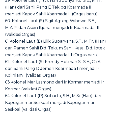
59. Kolonel Laut (T) A. Hari Supriyanto, S.E., M.Tr.
(Han) dari Sahli Pang E Teklog Koarmada II
menjadi Kapok Sahli Koarmada II (Orgas baru)
60. Kolonel Laut (S) Sigit Agung Wibowo, S.E.,
M.A.P. dari Asbin Itjenal menjadi Ir Koarmada III
(Validasi Orgas)
61.Kolonel Laut (E) Lilik Suparyana, S.T., M.Tr. (Han)
dari Pamen Sahli Bid, Tekum Sahli Kasal Bid. Iptek
menjadi Kapok Sahli Koarmada III (Orgas baru)
62. Kolonel Laut (S) Frendy Hotman S., S.E., CfrA.
dari Sahli Pang D Jemen Koarmada I menjadi Ir
Kolinlamil (Validasi Orgas)
63.Kolonel Mar Lasmono dari Ir Kormar menjadi Ir
Kormar (Validasi Orgas)
64.Kolonel Laut (P) Suharto, S.H., M.Si. (Han) dari
Kapusjianmar Seskoal menjadi Kapusjianmar
Seskoal (Validasi Orgas)