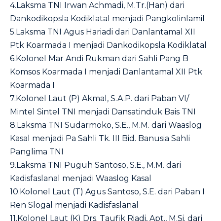
4.Laksma TNI Irwan Achmadi, M.Tr.(Han) dari
Dankodikopsla Kodiklatal menjadi Pangkolinlamil
5.Laksma TNI Agus Hariadi dari Danlantamal XII
Ptk Koarmada I menjadi Dankodikopsla Kodiklatal
6.Kolonel Mar Andi Rukman dari Sahli Pang B
Komsos Koarmada I menjadi Danlantamal XII Ptk
Koarmada I
7.Kolonel Laut (P) Akmal, S.A.P. dari Paban VI/
Mintel Sintel TNI menjadi Dansatinduk Bais TNI
8.Laksma TNI Sudarmoko, S.E., M.M. dari Waaslog
Kasal menjadi Pa Sahli Tk. III Bid. Banusia Sahli
Panglima TNI
9.Laksma TNI Puguh Santoso, S.E., M.M. dari
Kadisfaslanal menjadi Waaslog Kasal
10.Kolonel Laut (T) Agus Santoso, S.E. dari Paban I
Ren Slogal menjadi Kadisfaslanal
11.Kolonel Laut (K) Drs. Taufik Riadi, Apt., M.Si. dari