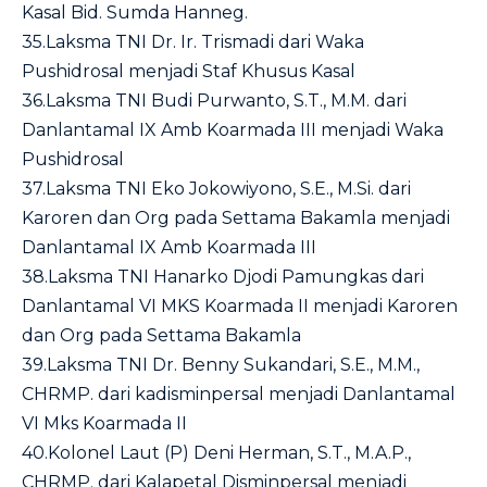
Kasal Bid. Sumda Hanneg.
35.Laksma TNI Dr. Ir. Trismadi dari Waka
Pushidrosal menjadi Staf Khusus Kasal
36.Laksma TNI Budi Purwanto, S.T., M.M. dari
Danlantamal IX Amb Koarmada III menjadi Waka
Pushidrosal
37.Laksma TNI Eko Jokowiyono, S.E., M.Si. dari
Karoren dan Org pada Settama Bakamla menjadi
Danlantamal IX Amb Koarmada III
38.Laksma TNI Hanarko Djodi Pamungkas dari
Danlantamal VI MKS Koarmada II menjadi Karoren
dan Org pada Settama Bakamla
39.Laksma TNI Dr. Benny Sukandari, S.E., M.M.,
CHRMP. dari kadisminpersal menjadi Danlantamal
VI Mks Koarmada II
40.Kolonel Laut (P) Deni Herman, S.T., M.A.P.,
CHRMP. dari Kalapetal Disminpersal menjadi