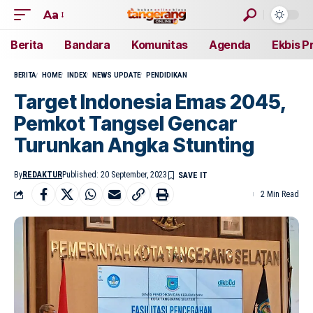
Aa
Berita
Bandara
Komunitas
Agenda
Ekbis P
BERITA
HOME
INDEX
NEWS UPDATE
PENDIDIKAN
Target Indonesia Emas 2045,
Pemkot Tangsel Gencar
Turunkan Angka Stunting
By
REDAKTUR
Published: 20 September, 2023
2 Min Read