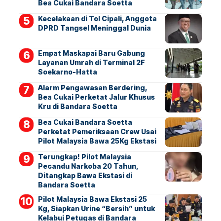
Bea Cukai Bandara Soetta
Kecelakaan di Tol Cipali, Anggota
DPRD Tangsel Meninggal Dunia
Empat Maskapai Baru Gabung
Layanan Umrah di Terminal 2F
Soekarno-Hatta
Alarm Pengawasan Berdering,
Bea Cukai Perketat Jalur Khusus
Kru di Bandara Soetta
Bea Cukai Bandara Soetta
Perketat Pemeriksaan Crew Usai
Pilot Malaysia Bawa 25Kg Ekstasi
Terungkap! Pilot Malaysia
Pecandu Narkoba 20 Tahun,
Ditangkap Bawa Ekstasi di
Bandara Soetta
Pilot Malaysia Bawa Ekstasi 25
Kg, Siapkan Urine “Bersih” untuk
Kelabui Petugas di Bandara