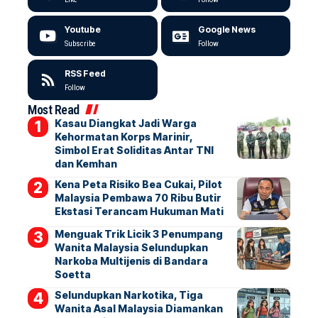
Youtube
Google News
Subscribe
Follow
RSS Feed
Follow
Most Read
Kasau Diangkat Jadi Warga
Kehormatan Korps Marinir,
Simbol Erat Soliditas Antar TNI
dan Kemhan
Kena Peta Risiko Bea Cukai, Pilot
Malaysia Pembawa 70 Ribu Butir
Ekstasi Terancam Hukuman Mati
Menguak Trik Licik 3 Penumpang
Wanita Malaysia Selundupkan
Narkoba Multijenis di Bandara
Soetta
Selundupkan Narkotika, Tiga
Wanita Asal Malaysia Diamankan