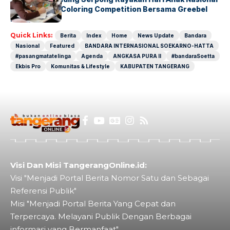
Lewat Family Coloring Competition Bersama Greebel
Indonesia
Quick Links:
Berita
Index
Home
News Update
Bandara
Nasional
Featured
BANDARA INTERNASIONAL SOEKARNO-HATTA
#pasangmatatelinga
Agenda
ANGKASA PURA II
#bandaraSoetta
Ekbis Pro
Komunitas & Lifestyle
KABUPATEN TANGERANG
Visi Dan Misi TangerangOnline.id:
Visi "Menjadi Portal Berita Nomor Satu dan Sebagai
Referensi Publik"
Misi "Menjadi Portal Berita Yang Cepat dan
Terpercaya. Melayani Publik Dengan Berbagai
informasi yang Bermanfaat"