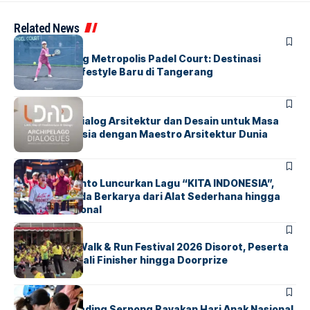
Related News
BERITA
HOME
Grand Opening Metropolis Padel Court: Destinasi
Olahraga & Lifestyle Baru di Tangerang
BERITA
HOME
LDAD 2026: Dialog Arsitektur dan Desain untuk Masa
Depan Indonesia dengan Maestro Arsitektur Dunia
BERITA
INDEX
Marissa Sutanto Luncurkan Lagu “KITA INDONESIA”,
Ajak Anak Muda Berkarya dari Alat Sederhana hingga
Musik Tradisional
BERITA
INDEX
Tangsel Fun Walk & Run Festival 2026 Disorot, Peserta
Keluhkan Medali Finisher hingga Doorprize
BERITA
INDEX
Atria Hotel Gading Serpong Rayakan Hari Anak Nasional