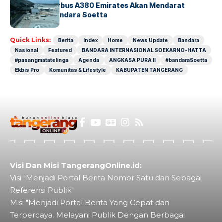
8 Agustus, Airbus A380 Emirates Akan Mendarat
Perdana di Bandara Soetta
Quick Links:
Berita
Index
Home
News Update
Bandara
Nasional
Featured
BANDARA INTERNASIONAL SOEKARNO-HATTA
#pasangmatatelinga
Agenda
ANGKASA PURA II
#bandaraSoetta
Ekbis Pro
Komunitas & Lifestyle
KABUPATEN TANGERANG
Visi Dan Misi TangerangOnline.id:
Visi "Menjadi Portal Berita Nomor Satu dan Sebagai
Referensi Publik"
Misi "Menjadi Portal Berita Yang Cepat dan
Terpercaya. Melayani Publik Dengan Berbagai