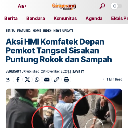
Aa
Berita
Bandara
Komunitas
Agenda
Ekbis P
BERITA
FEATURED
HOME
INDEX
NEWS UPDATE
Aksi HMI Komfatek Depan
Pemkot Tangsel Sisakan
Puntung Rokok dan Sampah
By
REDAKTUR
Published: 28 November, 2023
1 Min Read