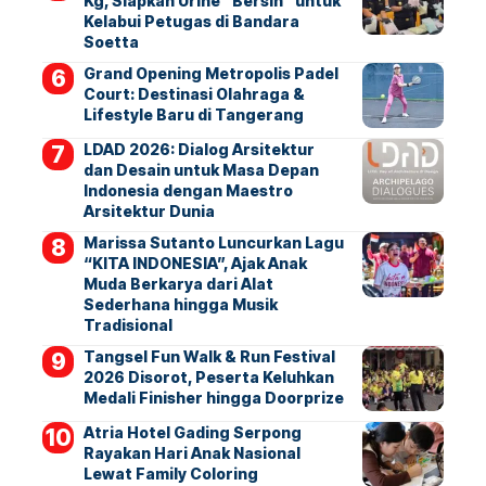
Kg, Siapkan Urine “Bersih” untuk
Kelabui Petugas di Bandara
Soetta
Grand Opening Metropolis Padel
Court: Destinasi Olahraga &
Lifestyle Baru di Tangerang
LDAD 2026: Dialog Arsitektur
dan Desain untuk Masa Depan
Indonesia dengan Maestro
Arsitektur Dunia
Marissa Sutanto Luncurkan Lagu
“KITA INDONESIA”, Ajak Anak
Muda Berkarya dari Alat
Sederhana hingga Musik
Tradisional
Tangsel Fun Walk & Run Festival
2026 Disorot, Peserta Keluhkan
Medali Finisher hingga Doorprize
Atria Hotel Gading Serpong
Rayakan Hari Anak Nasional
Lewat Family Coloring