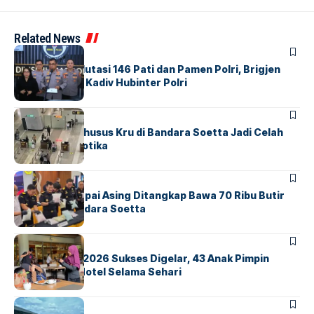
Related News
BERITA
Mabes Polri Mutasi 146 Pati dan Pamen Polri, Brigjen
Untung Jabat Kadiv Hubinter Polri
BANDARA
BERITA
Ketika Jalur Khusus Kru di Bandara Soetta Jadi Celah
Sindikat Narkotika
BANDARA
BERITA
Kopilot Maskapai Asing Ditangkap Bawa 70 Ribu Butir
Ekstasi di Bandara Soetta
BERITA
INDEX
GM For A Day 2026 Sukses Digelar, 43 Anak Pimpin
Operasional Hotel Selama Sehari
BANDARA
BERITA